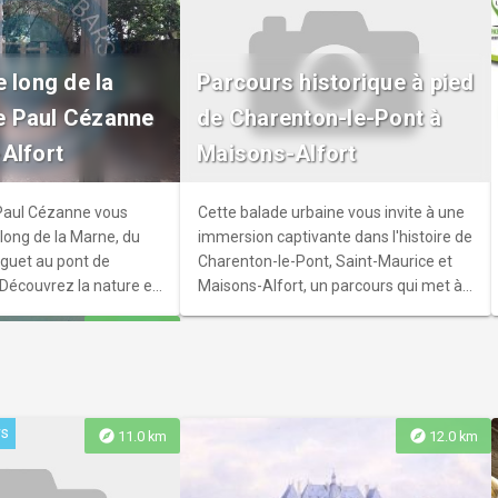
u Grand Veneur
 long de la
Parcours historique à pied
rand Veneur est le
 Paul Cézanne
de Charenton-le-Pont à
diathèque de la Ville
Alfort
Maisons-Alfort
ne. Avec son jardin de
res et son aire de jeu,
eu incontournable pour
aul Cézanne vous
Cette balade urbaine vous invite à une
famille
e long de la Marne, du
immersion captivante dans l'histoire de
guet au pont de
Charenton-le-Pont, Saint-Maurice et
 Découvrez la nature en
Maisons-Alfort, un parcours qui met à
in à travers ce
l'honneur la richesse de leur patrimoine
explore
12.5 km
nt hommage au peintre
historique et industriel.
s bords de Marne.
rs
explore
explore
11.0 km
12.0 km