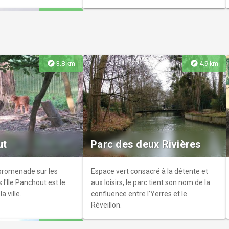
s aventures
en banlieue et de l’architecture.
famille. Venez vivre des
explore
6.1 km
heur dans ce havre de
explore
explore
3.8 km
4.9 km
ta
est consacré à
érale et plus
ut
Parc des deux Rivières
à l'aile Delta et à l'un
rs, Monsieur Nicolas
promenade sur les
Espace vert consacré à la détente et
 l'Ile Panchout est le
aux loisirs, le parc tient son nom de la
 ville.
confluence entre l’Yerres et le
Réveillon.
explore
6.9 km