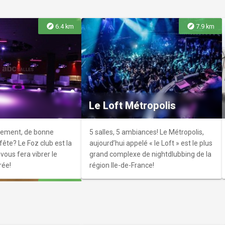
explore
explore
6.4 km
7.9 km
ue Municipale
t
Municipale Gilles Malet
 rez de chaussée du
Le Loft Métropolis
d Veneur, à Soisy-sur-
sement, de bonne
5 salles, 5 ambiances! Le Métropolis,
ête? Le Foz club est la
aujourd’hui appelé « le Loft » est le plus
vous fera vibrer le
grand complexe de nightdlubbing de la
rée!
région Ile-de-France!
explore
11.4 km