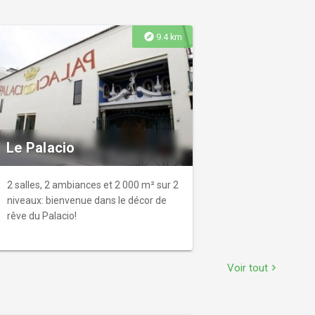
explore
9.4 km
Le Palacio
2 salles, 2 ambiances et 2 000 m² sur 2
niveaux: bienvenue dans le décor de
rêve du Palacio!
Voir tout
chevron_right