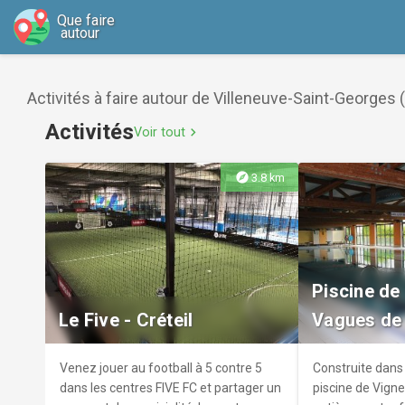
Que faire
autour
Activités à faire autour de Villeneuve-Saint-Georges 
Activités
Voir tout
chevron_right
explore
3.8 km
Piscine de
Le Five - Créteil
Vagues de
Venez jouer au football à 5 contre 5
Construite dans 
dans les centres FIVE FC et partager un
piscine de Vign