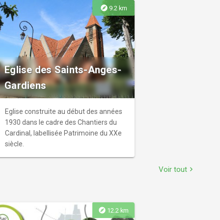
explore
9.2 km
Eglise des Saints-Anges-
Gardiens
Eglise construite au début des années
1930 dans le cadre des Chantiers du
Cardinal, labellisée Patrimoine du XXe
siècle.
Voir tout
chevron_right
explore
12.2 km