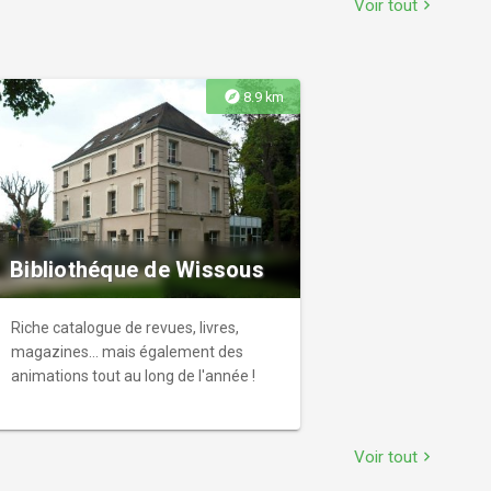
Voir tout
chevron_right
associations.
explore
8.9 km
Bibliothéque de Wissous
Riche catalogue de revues, livres,
magazines… mais également des
animations tout au long de l'année !
Voir tout
chevron_right