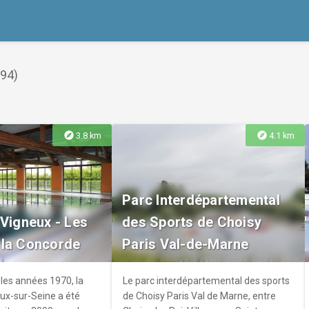
(94)
explore
explore
3.8 km
4.1 km
Parc Interdépartemental
 Vigneux - Les
des Sports de Choisy
 la Concorde
Paris Val-de-Marne
les années 1970, la
Le parc interdépartemental des sports
eux-sur-Seine a été
de Choisy Paris Val de Marne, entre