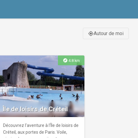
Autour de moi
gps_fixed
explore
4.8 km
Île de loisirs de Créteil
Découvrez l'aventure à l'Île de loisirs de
Créteil, aux portes de Paris. Voile,