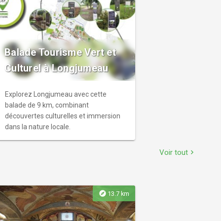
Balade Tourisme Vert et
Culturel à Longjumeau
Explorez Longjumeau avec cette
balade de 9 km, combinant
découvertes culturelles et immersion
dans la nature locale.
Voir tout
chevron_right
explore
13.7 km