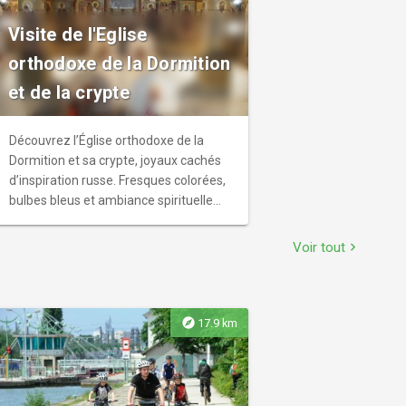
Visite de l'Eglise
orthodoxe de la Dormition
et de la crypte
Découvrez l’Église orthodoxe de la
Dormition et sa crypte, joyaux cachés
d’inspiration russe. Fresques colorées,
bulbes bleus et ambiance spirituelle
vous plongent dans une atmosphère
unique, entre mémoire, art sacré et
Voir tout
chevron_right
recueillement.
explore
17.9 km