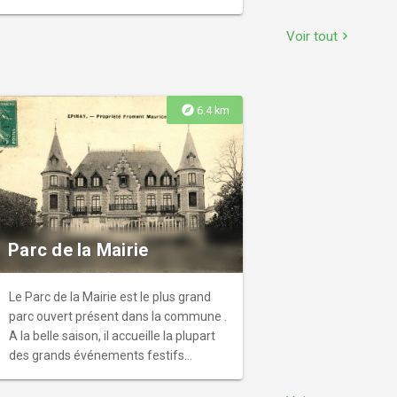
temporaires.
Voir tout
chevron_right
explore
6.4 km
Parc de la Mairie
Le Parc de la Mairie est le plus grand
parc ouvert présent dans la commune .
A la belle saison, il accueille la plupart
des grands événements festifs
organisés par la Municipalité : Fête de
la ville, Feu d’artifice, Fête des