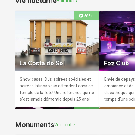
Vie nocturne
Voir tout
chevron_right
explore
585 m
Médiathèque Raymond
Médiathèq
Queneau
Gilles Male
Venez découvrir la médiathèque
La Médiathèque 
Raymond Queneau
est installée au
La Costa do Sol
Foz Club
Château du Gran
Seine.
Show cases, DJs, soirées spéciales et
Envie de dépay
soirées latinas vous attendent dans ce
ambiance et de f
temple de la fête! Une référence qui ne
discothèque qui 
s'est jamais démentie depuis 25 ans!
temps d'une soi
explore
10.4 km
Monuments
Voir tout
chevron_right