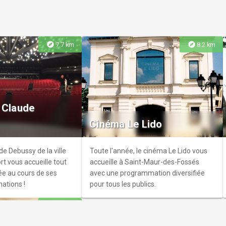
explore
explore
7.7 km
8.2 km
ilas
au, préservé des
 Claude
r des carrières
Cinéma Le Lido
étend sur une centaine
rant un espace
d, un mail planté et un
e Debussy de la ville
Toute l'année, le cinéma Le Lido vous
ient 44 jardins
t vous accueille tout
accueille à Saint-Maur-des-Fossés
navant, 34 hectares
ée au cours de ses
avec une programmation diversifiée
s pour des balades
ations !
pour tous les publics.
u'à l'espace des
rd. Un véritable havre
explore
9.5 km
vée à découvrir.