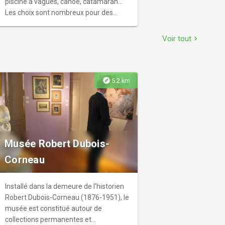
piscine à vagues, canoë, catamaran...
Les choix sont nombreux pour des
sensations fortes en pleine nature. 62
hectares de loisirs en accès libre vous
Voir tout
chevron_right
attendent toute l'année. Profitez d'une
balade autour du lac ou explorez les
vallons à pied ou à vélo. Une escapade
idéale pour les amateurs de plein air et
explore
5.2 km
de nouvelles expériences.
Musée Robert Dubois-
Corneau
Installé dans la demeure de l'historien
Robert Dubois-Corneau (1876-1951), le
musée est constitué autour de
collections permanentes et