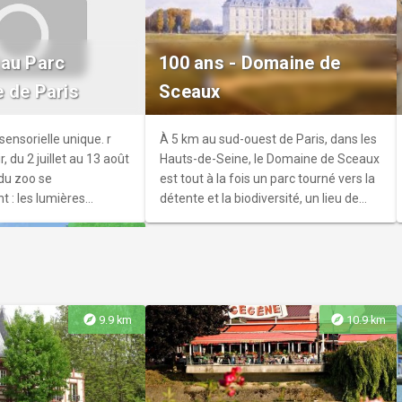
treet Art
’un peu de temps libre
 au Parc
100 ans - Domaine de
lle ? Profitez de ce
 de Paris
Sceaux
couvrir les différentes
ain qui colorent
ensorielle unique. r
À 5 km au sud-ouest de Paris, dans les
, du 2 juillet au 13 août
Hauts-de-Seine, le Domaine de Sceaux
 du zoo se
est tout à la fois un parc tourné vers la
: les lumières
détente et la biodiversité, un lieu de
es sons de la nature
patrimoine, et un exemple
explore
14.2 km
sus, et les animaux se
remarquable de l’art du jardin à la
ment.
française du 17e siècle.
explore
explore
9.9 km
10.9 km
pa. Photographe