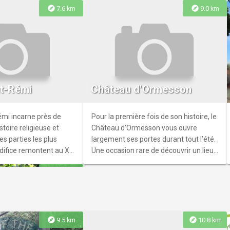
explore
explore
7.6 km
9.0 km
ac Skybar
u Too Hôtel dans le 13e
, au 27ème étage d’un
nt-Rémi
Château d'Ormesson
ien, le Too Tac Tac
re une vue imprenable
tale. La nouvelle
émi incarne près de
Pour la première fois de son histoire, le
as manquer pour se
stoire religieuse et
Château d’Ormesson vous ouvre
amis.
es parties les plus
largement ses portes durant tout l’été.
difice remontent au XIIᵉ
Une occasion rare de découvrir un lieu
fait l’un des plus
demeuré longtemps confidentiel, entre
explore
9.3 km
ts de la ville.
patrimoine vivant et jardins
remarquables.
explore
explore
9.5 km
10.8 km