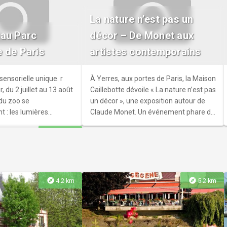
La nature n’est pas un
'une heure ou deux
 au Parc
décor – De Monet aux
ville ?r r Partez à la
 de Paris
artistes contemporains
incennes et son
tectural avec 13
rmations historiques
ensorielle unique. r
À Yerres, aux portes de Paris, la Maison
fférents quartiers.
, du 2 juillet au 13 août
Caillebotte dévoile « La nature n’est pas
 du zoo se
un décor », une exposition autour de
: les lumières
Claude Monet. Un événement phare du
es sons de la nature
centenaire Monet 2026 qui explore le
explore
10.9 km
sus, et les animaux se
paysage impressionniste et la création
ment.
contemporaine
explore
explore
4.2 km
5.2 km
é millénaire du