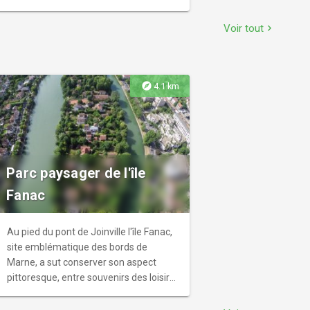
conserve des milliers de pièces
anatomiques, squelettes et écorchés
Voir tout
chevron_right
d'une fascinante singularité.
explore
4.1 km
Parc paysager de l'île
Fanac
Au pied du pont de Joinville l'île Fanac,
site emblématique des bords de
Marne, a sut conserver son aspect
pittoresque, entre souvenirs des loisirs
du début du XXe siècle et richesses
naturelles.