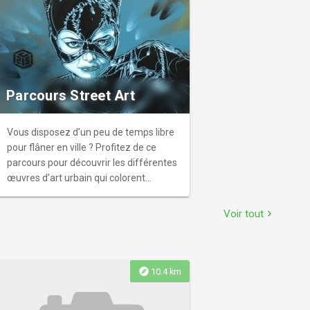
Parcours Street Art
Vous disposez d’un peu de temps libre
pour flâner en ville ? Profitez de ce
parcours pour découvrir les différentes
œuvres d’art urbain qui colorent
Vincennes.
Voir tout
chevron_right
explore
10.4 km