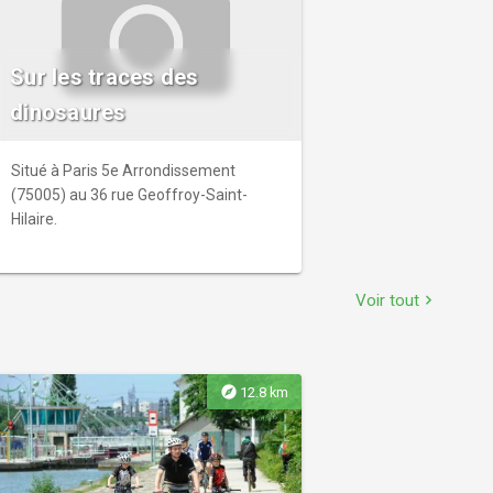
Sur les traces des
dinosaures
Situé à Paris 5e Arrondissement
(75005) au 36 rue Geoffroy-Saint-
Hilaire.
Voir tout
chevron_right
explore
12.8 km