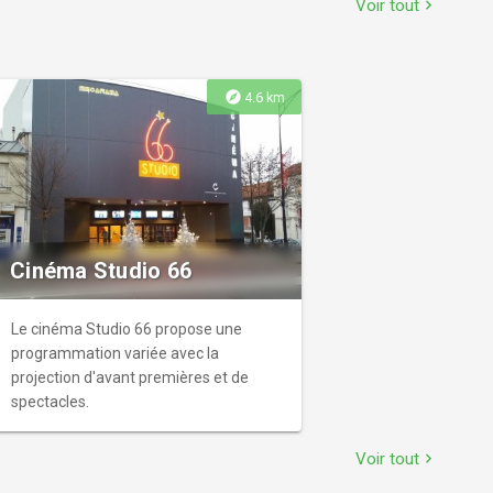
Voir tout
chevron_right
explore
4.6 km
Cinéma Studio 66
Le cinéma Studio 66 propose une
programmation variée avec la
projection d'avant premières et de
spectacles.
Voir tout
chevron_right