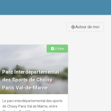
Autour de moi
gps_fixed
explore
2.9 km
Parc Interdépartemental
des Sports de Choisy
Paris Val-de-Marne
Le parc interdépartemental des sports
de Choisy Paris Val de Marne, entre