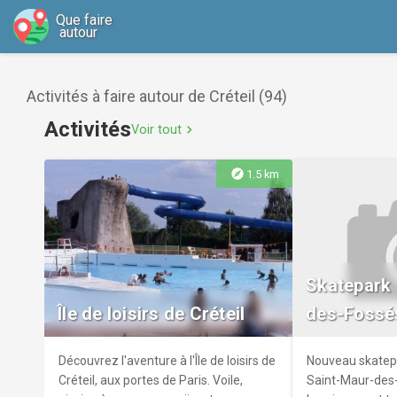
Que faire
autour
Activités à faire autour de Créteil (94)
Activités
Voir tout
chevron_right
explore
1.5 km
Skatepark 
Île de loisirs de Créteil
des-Fossé
Découvrez l'aventure à l'Île de loisirs de
Nouveau skatep
Créteil, aux portes de Paris. Voile,
Saint-Maur-des-