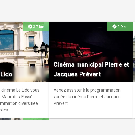
explore
explore
3.7 km
3.9 km
de Paris
ois de Vincennes, à
Cinéma municipal Pierre et
RER de Joinville-le-
 Lido
Jacques Prévert
m de Paris abrite une
res d'exception.
e cinéma Le Lido vous
Venez assister à la programmation
nt-Maur-des-Fossés
variée du cinéma Pierre et Jacques
mmation diversifiée
Prévert.
lics.
explore
6.3 km