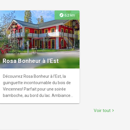
explore
6.2 km
Rosa Bonheur à l'Est
Découvrez Rosa Bonheur à l'Est, la
guinguette incontournable du bois de
Vincennes! Parfait pour une soirée
bamboche, au bord du lac. Ambiance
festive assurée!
Voir tout
chevron_right