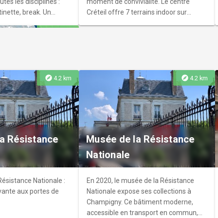
utes les disciplines :
moment de convivialité. Le centre
tinette, break. Un
Créteil offre 7 terrains indoor sur
in structurant
gazon synthétique.
explore
3.5 km
ril 2026.
explore
explore
4.2 km
4.2 km
atique Arthur
ique Arthur Hévette de
a Résistance
Musée de la Résistance
propose des activités
Nationale
les enfants et pour les
Résistance Nationale :
En 2020, le musée de la Résistance
ante aux portes de
Nationale expose ses collections à
Champigny. Ce bâtiment moderne,
accessible en transport en commun,