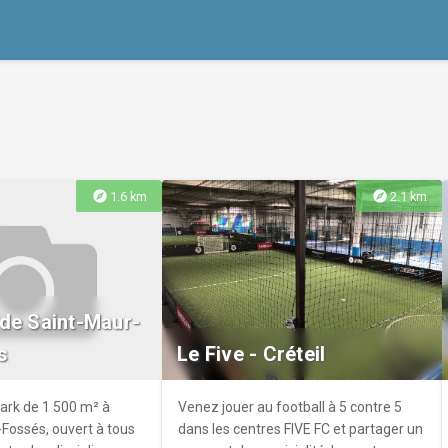
explore
explore
1.6 km
2.1 km
de Saint-Maur-
s
Le Five - Créteil
ark de 1 500 m² à
Venez jouer au football à 5 contre 5
Fossés, ouvert à tous
dans les centres FIVE FC et partager un