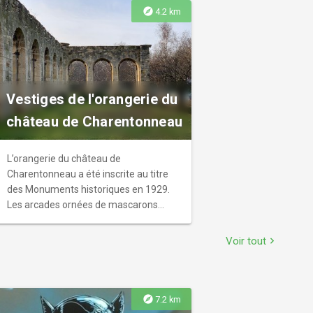
explore
4.2 km
Vestiges de l'orangerie du
château de Charentonneau
L’orangerie du château de
Charentonneau a été inscrite au titre
des Monuments historiques en 1929.
Les arcades ornées de mascarons
représentent les derniers vestiges des
grands domaines de Maisons-Alfort,
Voir tout
chevron_right
notamment de château Gaillard et
Charentonneau.
explore
7.2 km