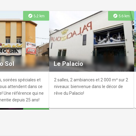
explore
explore
5.2 km
5.6 km
yal Palace
vous invite à profiter
ation
o Sol
Le Palacio
que dans ce bâtiment
!
, soirées spéciales et
2 salles, 2 ambiances et 2 000 m² sur 2
vous attendent dans ce
niveaux: bienvenue dans le décor de
e! Une référence qui ne
rêve du Palacio!
mentie depuis 25 ans!
explore
7.7 km