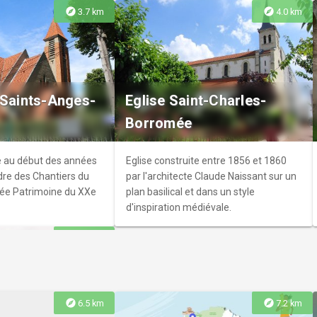
explore
explore
3.7 km
4.0 km
Club
 la discothèque de
 Saints-Anges-
Eglise Saint-Charles-
it danser tous les
Borromée
s latinos!
te au début des années
Eglise construite entre 1856 et 1860
dre des Chantiers du
par l'architecte Claude Naissant sur un
isée Patrimoine du XXe
plan basilical et dans un style
d'inspiration médiévale.
explore
4.9 km
explore
explore
6.5 km
7.2 km