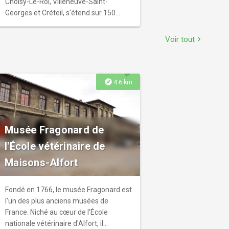
Choisy-Le-Roi, Villeneuve-Saint-
Georges et Créteil, s'étend sur 150
hectares. Cet espace vert propice aux
pique-niques offre aires de jeux,
Voir tout
chevron_right
parcours sensoriel et infrastructures
sportives : terrains de football, rugby,
beach volley, tennis, pistes
d'athlétisme, VTT, base nautique,
explore
4.6 km
pistes cyclables. La Ferme des
Gondoles attire les enfants avec une
centaine d'animaux.
Musée Fragonard de
l'École vétérinaire de
Maisons-Alfort
Fondé en 1766, le musée Fragonard est
l'un des plus anciens musées de
France. Niché au cœur de l'École
nationale vétérinaire d'Alfort, il