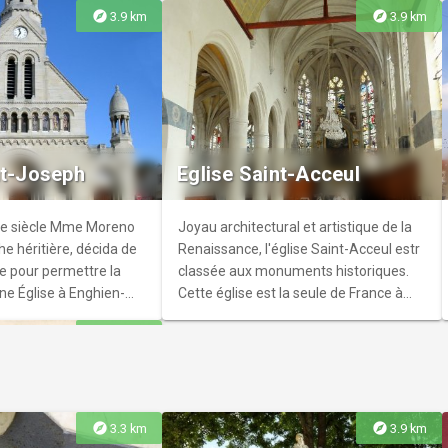
explore
explore
3.9 km
3.9 km
ey
re associatif qui défend
itable et le
nt-Joseph
Eglise Saint-Acceul
durable propose
es et activités en
Xe siècle Mme Moreno
Joyau architectural et artistique de la
he héritière, décida de
Renaissance, l'église Saint-Acceul estr
e pour permettre la
classée aux monuments historiques.
ne Église à Enghien-
Cette église est la seule de France à
en avait toujours
porter ce nom, et c’est la seule église
explore
4.2 km
le développement de la
du Val-d’Oise à posséder ses vitraux
.
d’origine.
explore
explore
3.3 km
3.9 km