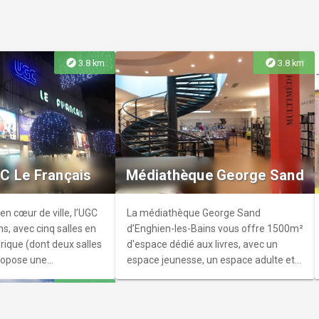
explore
explore
3.8 km
3.8 km
hèque d’Écouen
manente des œuvres de
.
C Le Français
Médiathèque George Sand
en cœur de ville, l’UGC
La médiathèque George Sand
s, avec cinq salles en
d’Enghien-les-Bains vous offre 1500m²
rique (dont deux salles
d'espace dédié aux livres, avec un
ropose une
espace jeunesse, un espace adulte et
ariée entre films à
un espace multimédia.
explore
5.3 km
es originales et
 de Viva Opéra !