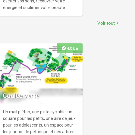
éveiller vos sens, recouvrer votre
énergie et sublimer votre beauté
naturelle. Laissez-vous aller vers une
détente et un bien-être parfait.
Voir tout
chevron_right
explore
4.0 km
Coulée verte
Un mail piéton, une piste cyclable, un
square pour les petits, une aire de jeux
pour les adolescents, un espace pour
les joueurs de pétanque et des arbres