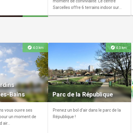
moment de convivialité. Le centre
Sarcelles offre 6 terrains indoor sur
gazon synthétique et 2 terrains
explore
5.2 km
"prestiges" avec match filmé.
explore
explore
4.0 km
4.0 km
pinay
c'est 4 activités
rdins
r aux portes de Paris
les-Bains
Parc de la République
et débutants de la
une pratique régulière
.
ns vous ouvre ses
Prenez un bol d'air dans le parc de la
s pour un moment de
République !
d air…