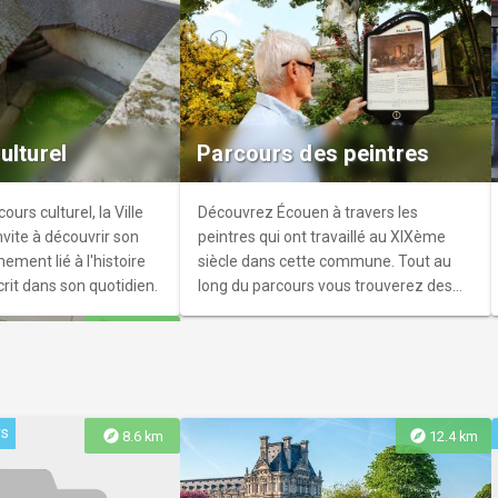
nt-Liphard
ne qui utilise certains
e qu’elle a remplacé...
ulturel
Parcours des peintres
ours culturel, la Ville
Découvrez Écouen à travers les
vite à découvrir son
peintres qui ont travaillé au XIXème
ement lié à l'histoire
siècle dans cette commune. Tout au
crit dans son quotidien.
long du parcours vous trouverez des
explications sur des lutrins.
explore
4.0 km
rs
ouverte :
explore
explore
8.6 km
12.4 km
s le quartier