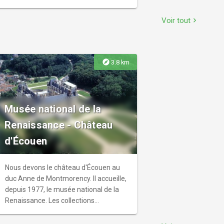
par centaines contribuent à l'agrément
de cet espace vert de plus de trois
Voir tout
chevron_right
hectares.
explore
3.8 km
Musée national de la
Renaissance - Château
d'Écouen
Nous devons le château d'Écouen au
duc Anne de Montmorency. Il accueille,
depuis 1977, le musée national de la
Renaissance. Les collections
comprennent un ensemble
exceptionnel d'arts décoratifs, de