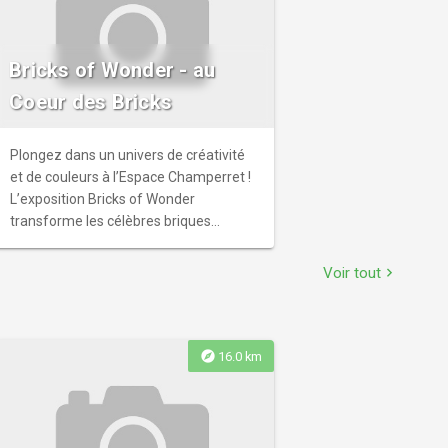
Bricks of Wonder - au
Coeur des Bricks
Plongez dans un univers de créativité
et de couleurs à l’Espace Champerret !
L’exposition Bricks of Wonder
transforme les célèbres briques
LEGO® en véritables œuvres d’art, pour
une expérience ludique et surprenante
Voir tout
chevron_right
à vivre en famille.
explore
16.0 km