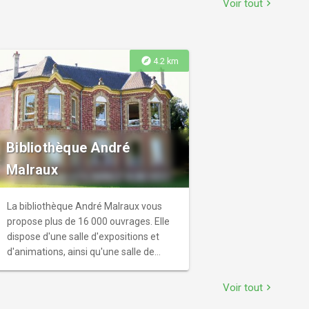
Voir tout
chevron_right
peintures et de sculptures du XVe au
XVIIe siècles.
explore
4.2 km
Bibliothèque André
Malraux
La bibliothèque André Malraux vous
propose plus de 16 000 ouvrages. Elle
dispose d'une salle d'expositions et
d'animations, ainsi qu'une salle de
lecture.
Voir tout
chevron_right