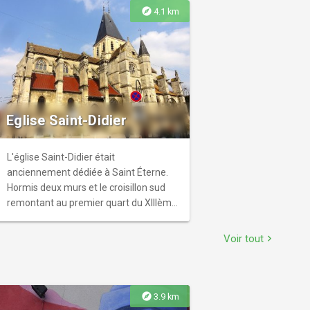
été habilement réutilisées pour créer
explore
4.1 km
un décor original, accompagné d'une
nature luxuriante reprenant ses droits.
Un endroit unique pour vivre des
expériences nocturnes inoubliables.
Eglise Saint-Didier
L'église Saint-Didier était
anciennement dédiée à Saint Éterne.
Hormis deux murs et le croisillon sud
remontant au premier quart du XIIIème
siècle, l'édifice date essentiellement du
dernier quart du XVème siècle et de la
Voir tout
chevron_right
seconde moitié du XVIème siècle.
explore
3.9 km