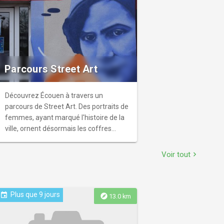
Parcours Street Art
Découvrez Écouen à travers un
parcours de Street Art. Des portraits de
femmes, ayant marqué l'histoire de la
ville, ornent désormais les coffres
électriques et les murs des bâtiments
municipaux, transformant le mobilier
Voir tout
chevron_right
urbain en véritables œuvres d'art.
Plus que 9 jours
event
explore
13.0 km