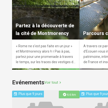
Château de la Chesnaie
Eglise Sai
Proche du lac d'Enghien, le charme du
Une église moder
Partez à la découverte de
château de La Chesnaie vous
attributs de cell
la cité de Montmorency
Parcours c
enchantera.r Le château de La
Chesnaie s'inscrit dans la lignée des
maisons de campagne, dont la vogue
« Rome ne s’est pas faite en un jour »
A travers ce parc
culmine au 18ème siècle.
et Montmorency alors !r r Pas à pas,
d'Ecouen vous in
partez pour une promenade à travers
patrimoine, intim
le temps, sur les traces des vestiges de
de France et ins
l’enceinte féodale.
explore
4.0 km
Evénements
Voir tout
chevron_right
Plus que 9 jours
Plus que 9 jou
Circuit déc
event
event
explore
6.6 km
Balade dan