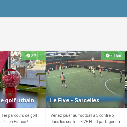
explore
explore
2.7 km
4.1 km
e golf urbain
Le Five - Sarcelles
 1er parcours de golf
Venez jouer au football à 5 contre 5
accès en France !
dans les centres FIVE FC et partager un