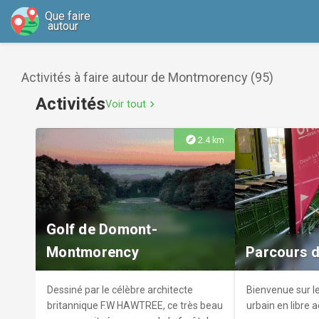
Que faire
autour
Activités à faire autour de Montmorency (95)
Activités
Voir tout
chevron_right
explore
2.4 km
Golf de Domont-
Montmorency
Parcours d
Dessiné par le célèbre architecte
Bienvenue sur le
britannique F.W HAWTREE, ce très beau
urbain en libre 