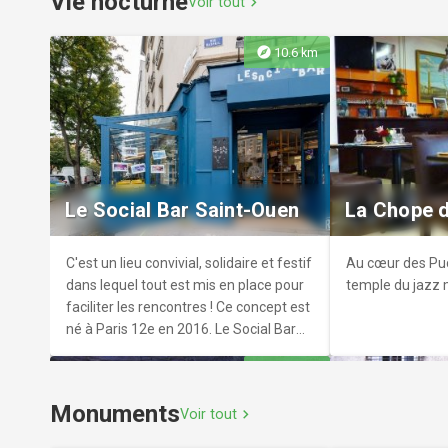
Vie nocturne
peintures et sculptures d'une valeur
Voir tout
chevron_right
exceptionnelle.
explore
10.6 km
Exposition d'art urbain des
artistes Lek & Sowat
Méga CGR
L'exposition « Écritures automatiques
Un multiplex qui
», conçue par les artistes français Lek
film de votre ch
Le Social Bar Saint-Ouen
La Chope 
et Sowat, métamorphose les surfaces
vitrées de l'Espace Jacques Villeglé en
un champ d'expression artistique
C'est un lieu convivial, solidaire et festif
Au cœur des Puc
mystérieux, unique et coloré.
dans lequel tout est mis en place pour
temple du jazz 
faciliter les rencontres ! Ce concept est
né à Paris 12e en 2016. Le Social Bar
Saint-Ouen, espace de 130m2 avec
explore
11.1 km
une scène en forme de ring, a ouvert
en septembre 2021.
Monuments
Voir tout
chevron_right