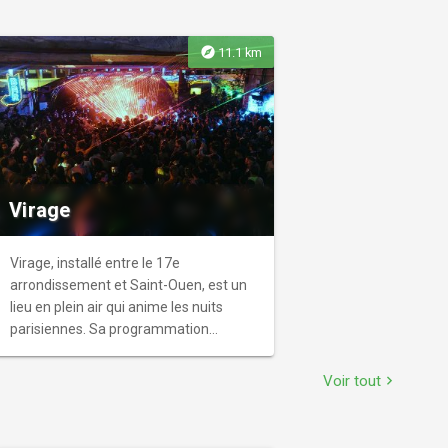
explore
11.1 km
Virage
Virage, installé entre le 17e
arrondissement et Saint-Ouen, est un
lieu en plein air qui anime les nuits
parisiennes. Sa programmation
éclectique met à l'honneur les
communautés LGBTQIA+. Ouvert,
Voir tout
chevron_right
inclusif, pluridisciplinaire et
responsable, il est situé sur le site d'une
ancienne fourrière où les carcasses ont