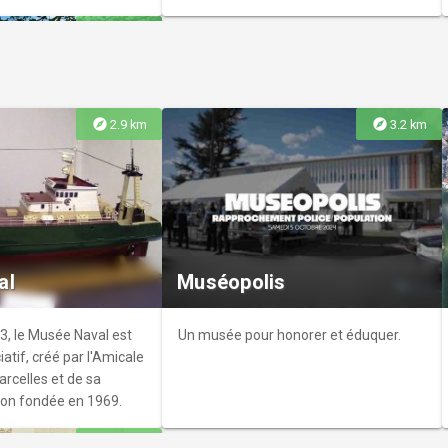
explore
4.3 km
explore
explore
2.9 km
3.2 km
 Joli
le il y a quelques
 parc planté d'arbres
al
Muséopolis
ueille régulièrement
ons municipales ou
3, le Musée Naval est
Un musée pour honorer et éduquer.
tif, créé par l'Amicale
rcelles et de sa
tion fondée en 1969.
explore
3.9 km