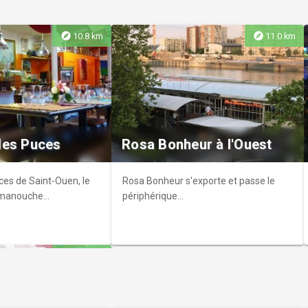
explore
explore
10.8 km
11.0 km
 diffusera à coup sur le
oix
des Puces
Rosa Bonheur à l'Ouest
es de Saint-Ouen, le
Rosa Bonheur s'exporte et passe le
manouche...
périphérique...
explore
11.3 km