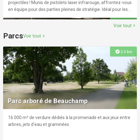
projectiles ! Munis de pistolets laser infrarouge, affrontez-vous
en équipe pour des parties pleines de stratégie. Idéal pour les
amateurs de compétition, à pratiquer en famille ou entre amis.
explore
1.3 km
Alors, prêts à tester votre adresse et esprit d'équipe dans ce
Voir tout
chevron_right
jeu futuriste ?
Parcs
Voir tout
chevron_right
explore
3.3 km
Dojo Régional d'Herblay-sur-Seine
LABEL : Judo. Le dojo se situe dans un complexe sportif
regroupant gymnases, salles d'escalade, terrains multisports
Parc arboré de Beauchamp
et salle de gymnastique. Il accueille régulièrement des
compétitions départementales et régionales.
16 000 m² de verdure dédiés à la promenade et aux jeux entre
explore
4.0 km
arbres, jets d'eau et graminées.