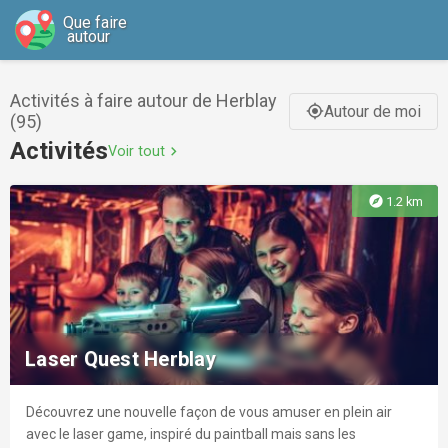
Que faire
autour
Activités à faire autour de Herblay
Autour de moi
gps_fixed
(95)
Activités
Voir tout
chevron_right
explore
1.2 km
Laser Quest Herblay
Découvrez une nouvelle façon de vous amuser en plein air
avec le laser game, inspiré du paintball mais sans les