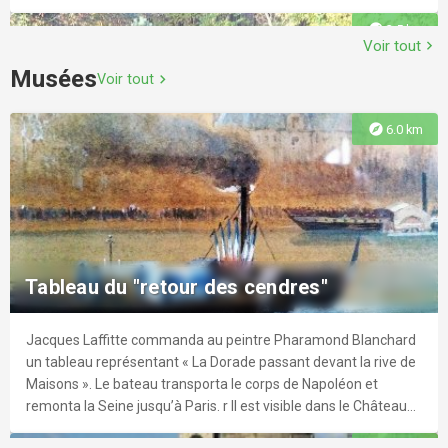
explore
3.5 km
Voir tout
chevron_right
Musées
Voir tout
chevron_right
Ecurie Brian Beaunez
explore
6.0 km
Ecurie de chevaux de courses.
Parc Schlumberger
D’une superficie de 8 hectares, ce parc faisait partie de la
explore
4.0 km
propriété de la famille Schlumberger dont il porte le nom et
Tableau du "retour des cendres"
appartient dorénavant au Conseil Départemental.
Jacques Laffitte commanda au peintre Pharamond Blanchard
explore
5.1 km
un tableau représentant « La Dorade passant devant la rive de
Maisons ». Le bateau transporta le corps de Napoléon et
remonta la Seine jusqu’à Paris. r Il est visible dans le Château
Centre de Sports et de Loisirs
de Maisons