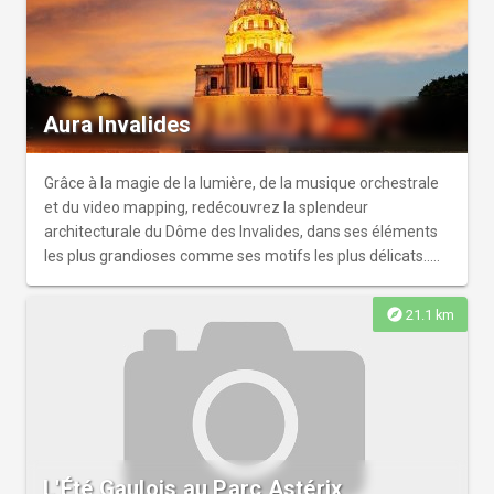
Aura Invalides
Grâce à la magie de la lumière, de la musique orchestrale
et du video mapping, redécouvrez la splendeur
architecturale du Dôme des Invalides, dans ses éléments
les plus grandioses comme ses motifs les plus délicats..
Une plongée artistique et historique.
explore
21.1 km
L'Été Gaulois au Parc Astérix