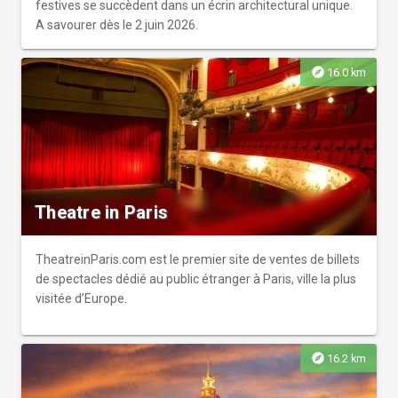
festives se succèdent dans un écrin architectural unique.
A savourer dès le 2 juin 2026.
explore
16.0 km
Theatre in Paris
TheatreinParis.com est le premier site de ventes de billets
de spectacles dédié au public étranger à Paris, ville la plus
visitée d’Europe.
explore
16.2 km