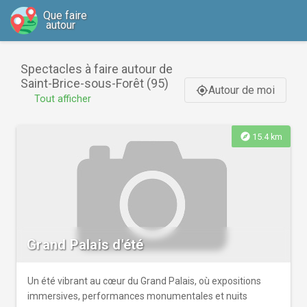
Que faire
autour
Spectacles à faire autour de
Saint-Brice-sous-Forêt (95)
Autour de moi
gps_fixed
Tout afficher
explore
15.4 km
Grand Palais d'été
Un été vibrant au cœur du Grand Palais, où expositions
immersives, performances monumentales et nuits