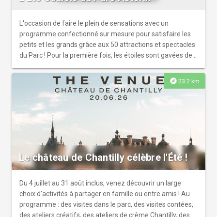
L'occasion de faire le plein de sensations avec un
programme confectionné sur mesure pour satisfaire les
petits et les grands grâce aux 50 attractions et spectacles
du Parc ! Pour la première fois, les étoiles sont gavées de
potion magique avec le nouveau grand spectacle nocturne
sur le lac ! Choisissez parmi les 7 attractions aquatiques
explore
23.2 km
du Parc et laissez-vous emporter par des sensations
aquatiques exaltantes : des rapides éclaboussant aux
rivières apaisantes, l'Été Gaulois sera plus que
rafraîchissant pour toute la famille ! Astérix et la potion
d'étoiles : Drones, lasers, écrans d'eau et feux d'artifices
Pour l’été 2026, le Parc Astérix propose un spectacle
nocturne inédit : plus de 350 drones illuminent le ciel avec
Le château de Chantilly célèbre l'Été !
des tableaux visuels spectaculaires, accompagnés de
pyrotechnie, 50 jets d’eau et d’une bande sonore originale.
Chaque soir de l’Été Gaulois, les héros et légendes
Du 4 juillet au 31 août inclus, venez découvrir un large
gauloises prennent vie dans une expérience immersive et
choix d'activités à partager en famille ou entre amis ! Au
festive, pour clôturer la journée en beauté. Main basse sur
programme : des visites dans le parc, des visites contées,
la Joconde Cette année, Main Basse sur la Joconde
des ateliers créatifs, des ateliers de crème Chantilly, des