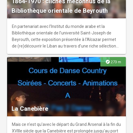
1864-1970 : clichés méconnus de la
Bibliothèque orientale de Beyrouth
En partenariat avec l’Institut du monde arabe et la
Bibliothèque orientale de l’université Saint-Joseph de
Beyrouth, cette exposition présentée à l’Alcazar permet
de (re)découvrir le Liban au travers d’une riche sélection
de clichés photographiques et d’ouvrages anciens. Les
photographies, issues des collections beyrouthines, fixent
explore
273 m
des moments de vie, des monuments ou des paysages,
créant ainsi un témoignage durable de patrimoines
fragiles, parfois disparus, souvent en péril, toujours en
danger.r r Les documents dessinés ou imprimés,
conservés dans les fonds rares et précieux de la Ville de
Marseille, participent de cette même volonté de garder
trace des richesses du Liban. Cette exposition est donc un
La Canebière
dialogue inédit entre les collections de deux bibliothèques
patrimoniales par delà la Méditerranée.r r Vernissage le
jeudi 21 mai à 17h30 en présence des commissaires
Mais ce n'est qu'avec le départ du Grand Arsenal à la fin du
d’exposition,r qui proposeront une visite commentée de
XVIIIe siècle que la Canebière est prolongée jusqu'au port