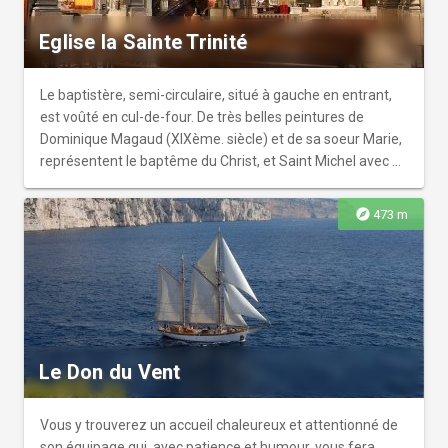
Eglise la Sainte Trinité
Le baptistère, semi-circulaire, situé à gauche en entrant,
est voûté en cul-de-four. De très belles peintures de
Dominique Magaud (XIXème. siècle) et de sa soeur Marie,
représentent le baptême du Christ, et Saint Michel avec un
enfant. Une grande croix surplombe la cuve baptismale.
explore
473 m
Le Don du Vent
Vous y trouverez un accueil chaleureux et attentionné de
son équipage qui, avec patience et humour, vous fera