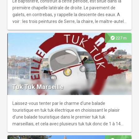
avec le musée d'Histoire et le musée des Docks Romains.
Le baptistère, construit à cette période, est situé dans la
première chapelle latérale de droite. Le pavement de
galets, en contrebas, y rappelle la descente des eaux. A
voir : les trois peintures de Serre, la chaire, le maître-autel
en marbre polychrome, le buste reliquaire de Saint -
Ferréol (XVIIIe siècle.) et l'autel des Portefaix. r r Périodes
explore
227 m
d'ouverture : tous les jours de 9h à 12h et de 15h à 18h,
mardi et mercredi de 12h à 14h. Curé : Xavier Autonès.r r
Messes lundi, mardi, mercredi et vendredi à 12hr Jeudi à
12h30 r Du lundi au vendredi à 18hr Samedi à 18hr
Dimanche à 9h30 et 11h
Tuk Tuk Marseille
Laissez-vous tenter par le charme d'une balade
touristique en tuk tuk électrique en choisissant le plaisir
d'une balade touristique dans le premier tuk tuk
marseillais, et cela avec plusieurs tuk tuk donc de 1 à 14
personnes.r r Son originalité, son petit gabarit et sa vue
panoramique : c'est tout son charme ! Un chauffeur privé