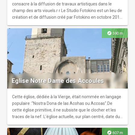
consacre à la diffusion de travaux artistiques dans le
champ des arts visuels.r r Le Studio Fotokino est un lieu de
création et de diffusion créé par Fotokino en octobre 2011
à Marseille. Transversal et indiscipliné, le Studio Fotokino
explore les pratiques artistiques liées à l'image :
explore
590 m
illustration, graphisme, cinéma, photographie, création
vidéo... les arts visuels dans toute leur richesse et leur
diversité. r r Situé au coeur de la ville, le Studio offre un
espace d'expérimentation et de partage pour les artistes
comme pour le public au travers d'un programme
d'expositions, d'ateliers et de rencontres. Un lieu ouvert à
tous, enfants et adultes, qui s’inscrit dans notre démarche
Eglise Notre Dame des Accoules
de sensibilisation du regard des plus jeunes, et d’éveil de
leur esprit critique.
Cette église, dédiée à la Vierge, était nommée en langage
populaire :"Nostra Dona de las Acohas ou Accoas".De
cette église primitive, il ne subsiste que le clocher et les
traces de la nef. L'église actuelle, sur plan centré, date du
XIXème siècle. Le clocher a sa base actuelle au-dessous
des étages à pans octogonaux appartenant à l'ancienne
explore
607 m