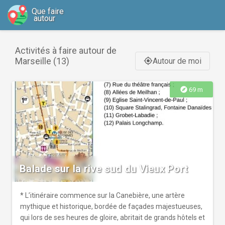
Que faire
autour
Activités à faire autour de
Marseille (13)
Autour de moi
gps_fixed
explore
69 m
Balade sur la rive sud du Vieux Port
* L’itinéraire commence sur la Canebière, une artère
mythique et historique, bordée de façades majestueuses,
qui lors de ses heures de gloire, abritait de grands hôtels et