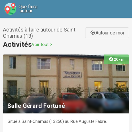
Que faire
autour
Activités à faire autour de Saint-
Autour de moi
gps_fixed
Chamas (13)
Activités
Voir tout
chevron_right
explore
207 m
Salle Gérard Fortuné
Situé à Saint-Chamas (13250) au Rue Auguste Fabre.