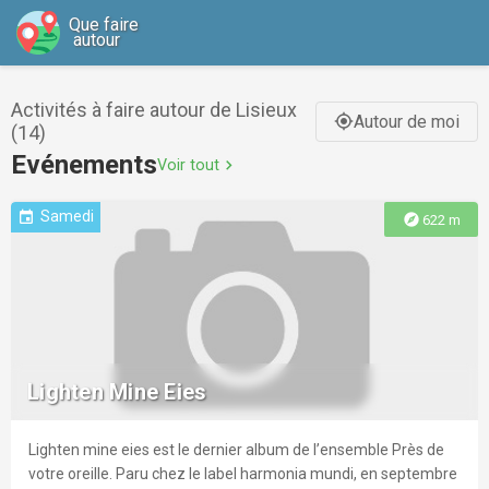
Que faire
autour
Activités à faire autour de Lisieux
Autour de moi
gps_fixed
(14)
Evénements
Voir tout
chevron_right
Samedi
event
explore
622 m
Lighten Mine Eies
Lighten mine eies est le dernier album de l’ensemble Près de
votre oreille. Paru chez le label harmonia mundi, en septembre