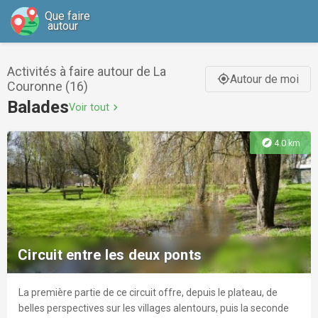
Que faire
autour
Activités à faire autour de La
Autour de moi
gps_fixed
Couronne (16)
Balades
Voir tout
chevron_right
explore
4.0 km
Circuit entre les deux ponts
La première partie de ce circuit offre, depuis le plateau, de
belles perspectives sur les villages alentours, puis la seconde