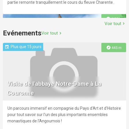
partie remonte tranquillement le cours du fleuve Charente.
explore
4.6 km
Voir tout
chevron_right
Evénements
Voir tout
chevron_right
Plus que 15 jours
event
explore
445 m
Circuit entre fleuve et vallée
Sur le plateau calcaire, vous serez immergé au cœur du
Visite de l'abbaye Notre-Dame à La
vignoble du Cognac, puis, par le chemin de halage, vous
Couronne
remonterez paisiblement le cours de la Charente pour
rejoindre l’église Notre-Dame dans le bourg de Trois-Palis et sa
fameuse chocolaterie.
Un parcours immersif en compagnie du Pays d'Art et d'Histoire
explore
5.4 km
pour tout savoir sur l'un des plus importants ensembles
monastiques de l'Angoumois !