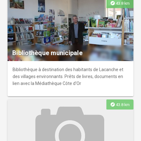
explore
43.8 km
Bibliothèque municipale
Bibliothèque à destination des habitants de Lacanche et
des villages environnants. Prêts de livres, documents en
lien avec la Médiathèque Côte d'Or
explore
43.8 km