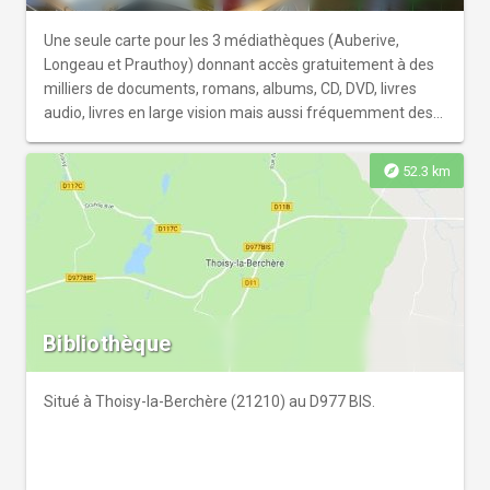
prêt : consultation internet, cours informatique, liseuse,
tablette...
Une seule carte pour les 3 médiathèques (Auberive,
Longeau et Prauthoy) donnant accès gratuitement à des
milliers de documents, romans, albums, CD, DVD, livres
audio, livres en large vision mais aussi fréquemment des
supports tels que jeux de société, tablettes, liseuses ou
robots éducatif. Wifi et accès internet sur place.
explore
52.3 km
Bibliothèque
Situé à Thoisy-la-Berchère (21210) au D977 BIS.