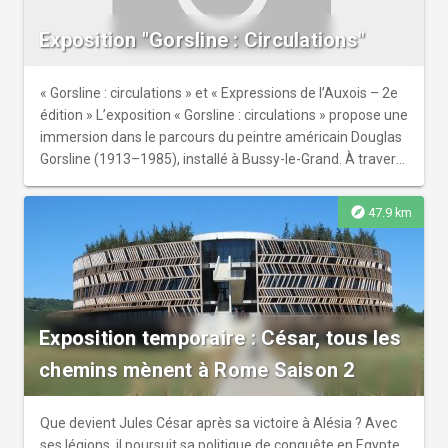
Exposition "Gorsline : Circulations"
« Gorsline : circulations » et « Expressions de l’Auxois – 2e
édition » L’exposition « Gorsline : circulations » propose une
immersion dans le parcours du peintre américain Douglas
Gorsline (1913–1985), installé à Bussy-le-Grand. À travers
ses voyages, notamment entre les États-Unis, la France et
la Chine, l’exposition retrace l’évolution de son regard et de
explore
47.9 km
sa peinture. La 2ème édition de l'exposition « Expressions
de l’Auxois – 2e édition » réunit 5 artistes du territoire,
offrant un aperçu de la diversité et de la vitalité de la
création locale.
Exposition temporaire : César, tous les
chemins mènent à Rome Saison 2
Que devient Jules César après sa victoire à Alésia ? Avec
ses légions, il poursuit sa politique de conquête en Egypte,