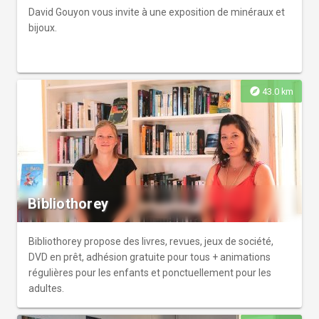
David Gouyon vous invite à une exposition de minéraux et
bijoux.
explore
43.0 km
Bibliothorey
Bibliothorey propose des livres, revues, jeux de société,
DVD en prêt, adhésion gratuite pour tous + animations
régulières pour les enfants et ponctuellement pour les
adultes.