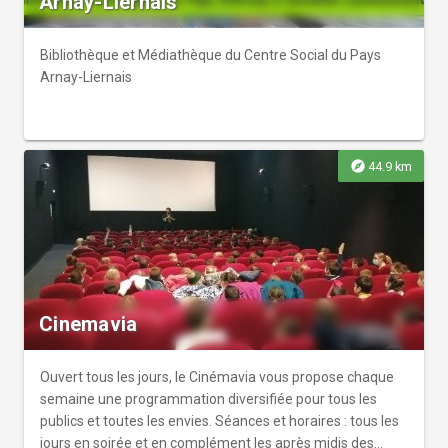
Arnay-Liernais
elle est accessible en permanence et détaille l’identité, la
vie quotidienne et l’habitat rural de chaque commune
dans les années 1900, - un extrait de journal (distribué lors
Bibliothèque et Médiathèque du Centre Social du Pays
des visites-flash) : un reportage (fictif…) du journal (fictif...)
Arnay-Liernais
"La Bourgogne Républicaine" réalisé par la journaliste
(fictive...) Louise Dubois en 1908 qui s’attache à décrire
chacun des 8 communes sous la forme d’interviews et
d’enquêtes...
explore
44.9 km
Cinemavia
Ouvert tous les jours, le Cinémavia vous propose chaque
semaine une programmation diversifiée pour tous les
publics et toutes les envies. Séances et horaires : tous les
jours en soirée et en complément les après midis des