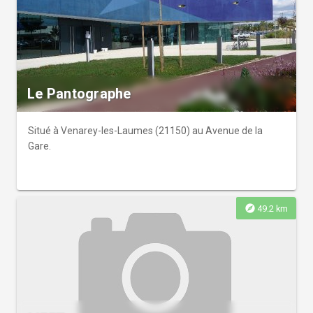
ans. Dans le cadre de l’exposition, le MuséoParc Alésia
propose une saison culturelle entièrement dédiée à Jules
César et à la civilisation romaine.
Le Pantographe
Situé à Venarey-les-Laumes (21150) au Avenue de la
Gare.
explore
49.2 km