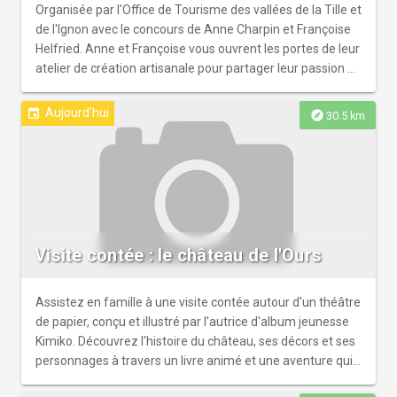
“lecture de paysage” à Beaumont-sur-Vingeanne avec un
Organisée par l'Office de Tourisme des vallées de la Tille et
ancien conseiller agricole, suivie d’une dégustation de
de l'Ignon avec le concours de Anne Charpin et Françoise
produits locaux et de la visite du château - Une balade
Helfried. Anne et Françoise vous ouvrent les portes de leur
commentée du parcours de sculptures en bois à Saint-
atelier de création artisanale pour partager leur passion et
Seine-sur-Vingeanne avec le sculpteur Florian Gillet - Une
leur savoir-faire en marqueterie et vannerie de papier.
balade théâtralisée à Champagne-sur-Vingeanne Une
Gratuit. Sur inscription. > covati.tourisme@covati.fr - 03 80
Aujourd'hui
event
explore
30.5 km
programmation riche pour découvrir le territoire cet été !
95 24 03
Visite contée : le château de l'Ours
Assistez en famille à une visite contée autour d'un théâtre
de papier, conçu et illustré par l'autrice d'album jeunesse
Kimiko. Découvrez l'histoire du château, ses décors et ses
personnages à travers un livre animé et une aventure qui
ravira petits et grands ! Durée 45 m. À partir de 2 ans.