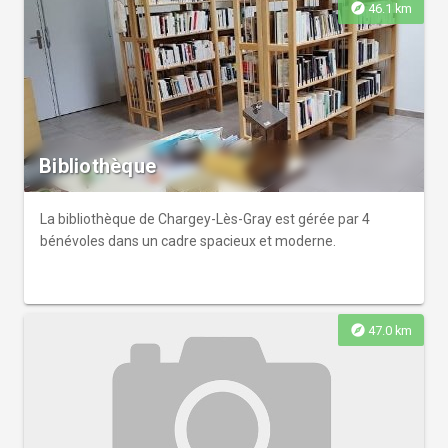
explore
46.1 km
Bibliothèque
La bibliothèque de Chargey-Lès-Gray est gérée par 4
bénévoles dans un cadre spacieux et moderne.
explore
47.0 km