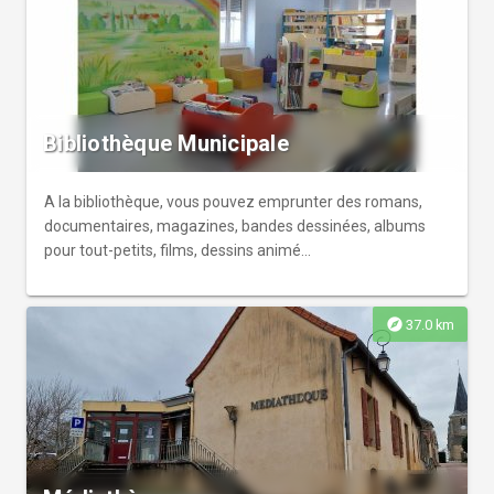
Bibliothèque Municipale
A la bibliothèque, vous pouvez emprunter des romans,
documentaires, magazines, bandes dessinées, albums
pour tout-petits, films, dessins animé...
explore
37.0 km