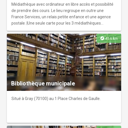
Médiathèque avec ordinateur en libre accès et possibilité
de prendre des cours. Le lieu regroupe en outre une
France Services, un relais petite enfance et une agence
postale. |Une seule carte pour les 3 médiathèques
(Auberive, Longeau et Prauthoy) donnant accès
gratuitement à des milliers de documents, romans,
explore
45.6 km
albums, CD, DVD, livres audio, livres en large vision mais
aussi fréquemment des supports tels que jeux de société,
tablettes, liseuses ou robots éducatif. Wifi et accès
internet sur place. Tout est entièrement gratuit:
l'inscription, les prêts, les animations...
Bibliothèque municipale
Situé à Gray (70100) au 1 Place Charles de Gaulle.