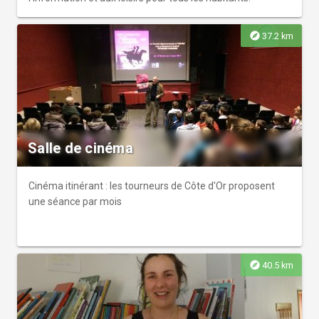
explore
37.2 km
Salle de cinéma
Cinéma itinérant : les tourneurs de Côte d'Or proposent
une séance par mois
explore
40.5 km