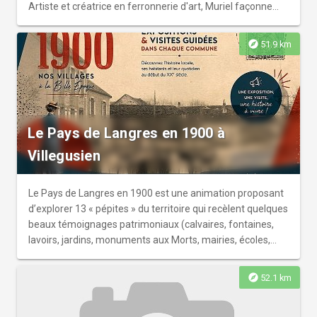
Artiste et créatrice en ferronnerie d'art, Muriel façonne
des objets uniques où le brut rencontre le poétique, où la
matière se fait expressive et vivante.
explore
51.9 km
Le Pays de Langres en 1900 à
Villegusien
Le Pays de Langres en 1900 est une animation proposant
d’explorer 13 « pépites » du territoire qui recèlent quelques
beaux témoignages patrimoniaux (calvaires, fontaines,
lavoirs, jardins, monuments aux Morts, mairies, écoles,
églises, chapelles, cures, moulins, fermes, maisons de
maître, manoirs, châteaux…). Pour découvrir ces 13
explore
52.1 km
villages, trois possibilités : - un programme de visites-flash
« coups de coeur » gratuites : d’une durée d’1 heure,