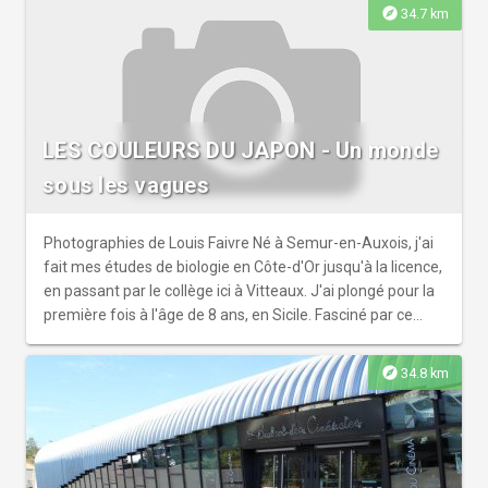
Réservation obligatoire.
explore
34.7 km
LES COULEURS DU JAPON - Un monde
sous les vagues
Photographies de Louis Faivre Né à Semur-en-Auxois, j'ai
fait mes études de biologie en Côte-d'Or jusqu'à la licence,
en passant par le collège ici à Vitteaux. J'ai plongé pour la
première fois à l'âge de 8 ans, en Sicile. Fasciné par ce
nouveau monde qui s'est ouvert à moi, je n'ai jamais arrêté
depuis. Je suis aujourd'hui jeune chercheur en biologie
explore
34.8 km
marine et en génétique, et je mène mes recherches sur
l'île d'Okinawa, au Japon. Passionné de photographie
animalière, j'espère vous faire partager cette passion à
travers cette exposition, qui vous expliquera le rôle des
couleurs chez ces créatures marines du sud du Japon.