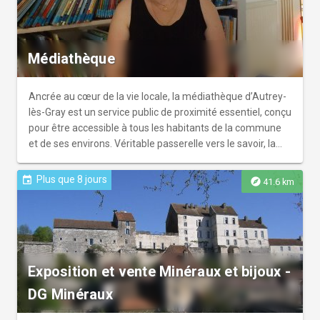
Médiathèque
Ancrée au cœur de la vie locale, la médiathèque d’Autrey-
lès-Gray est un service public de proximité essentiel, conçu
pour être accessible à tous les habitants de la commune
et de ses environs. Véritable passerelle vers le savoir, la
culture et les loisirs, c'est un lieu d'accueil moderne,
dynamique et chaleureux.
Plus que 8 jours
event
explore
41.6 km
Exposition et vente Minéraux et bijoux -
DG Minéraux