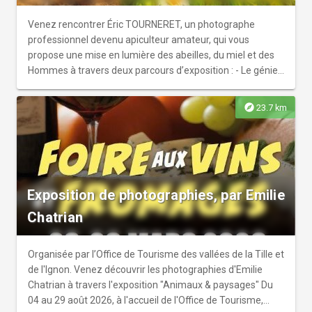
Venez rencontrer Éric TOURNERET, un photographe
professionnel devenu apiculteur amateur, qui vous
propose une mise en lumière des abeilles, du miel et des
Hommes à travers deux parcours d’exposition : - Le génie
des abeilles dédié à la découverte de l’abeille et de son
intelligence. - Les routes du miel mettant en avant les
explore
23.7 km
récoltes insolites qui diffèrent en fonction des terroirs.
Découvrez en plus à propos de l'artiste : Photographe de
métier et de passion depuis 1989, Éric TOURNERET est
aujourd’hui connu dans le monde entier comme étant le
photographe des abeilles. Ayant passé toute son enfance
Exposition de photographies, par Emilie
près d’Annecy, Éric a été sensibilisé très tôt à la beauté du
monde qui l’entoure. C’est à 17 ans qu’il découvre la
Chatrian
photographie en détail à travers l’univers de la mode et de
la publicité. En 2004, il exploite de nouveaux horizons et
s’intéresse à l’apiculture, ses photographies sont
Organisée par l’Office de Tourisme des vallées de la Tille et
remarquées et exposées en 2006 à l’Orangerie du Sénat.
de l'Ignon. Venez découvrir les photographies d'Emilie
Un premier ouvrage est également publié : “Le peuple des
Chatrian à travers l'exposition "Animaux & paysages" Du
abeilles”. Investi, Éric poursuit ses périples et plonge au
04 au 29 août 2026, à l'accueil de l'Office de Tourisme,