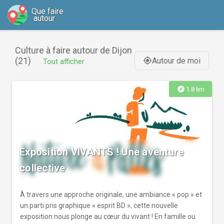
Que faire
autour
Culture à faire autour de Dijon
(21)
Autour de moi
gps_fixed
Tout afficher
explore
1.8 km
Exposition VIVANTS ! Une aventure
collective
À travers une approche originale, une ambiance « pop » et
un parti pris graphique « esprit BD », cette nouvelle
exposition nous plonge au cœur du vivant ! En famille ou