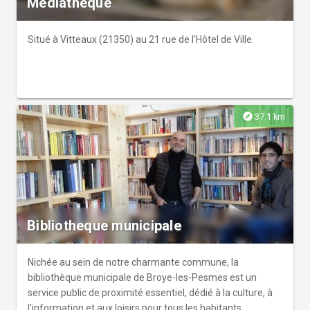
Médiathèque
Situé à Vitteaux (21350) au 21 rue de l'Hôtel de Ville.
explore
37.1 km
Bibliotheque municipale
Nichée au sein de notre charmante commune, la
bibliothèque municipale de Broye-les-Pesmes est un
service public de proximité essentiel, dédié à la culture, à
l'information et aux loisirs pour tous les habitants.