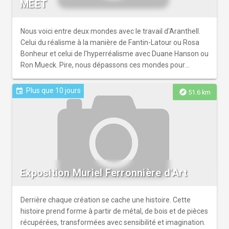
MEET
Nous voici entre deux mondes avec le travail d'Aranthell.
Celui du réalisme à la manière de Fantin-Latour ou Rosa
Bonheur et celui de l'hyperréalisme avec Duane Hanson ou
Ron Mueck. Pire, nous dépassons ces mondes pour
taquiner le clair obscur d'un Rembrandt comme le vif
écorché de Chardin... Oui ! Aranthell connait et glisse sur
Plus que 10 jours
event
explore
51.6 km
ses classiques avec la délectation d'une enfant espiègle.
Sans paraphraser Boris Vian dans ses joyeux bouchers,
Cette jeune femme se plait à montrer son ressenti du
monde face à sa pantagruélique consommation. Oui ! La
peinture de cette jeune artiste est autant un jeu sensuel
avec les canons d'une peinture historique et empreinte de
son temps qu'une volonté de magnifier avec sarcasme la
Exposition Muriel Ferronnière d'Art
grande distribution de notre société consumériste qui
couche sur papier glacé ce qui nous nourrit. C'est
finalement le guide Duchemin face au puisant Tricatel...
Derrière chaque création se cache une histoire. Cette
David n'a rien inventé...
histoire prend forme à partir de métal, de bois et de pièces
récupérées, transformées avec sensibilité et imagination.