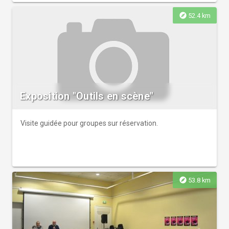
explore
52.4 km
Exposition "Outils en scène"
Visite guidée pour groupes sur réservation.
explore
53.8 km