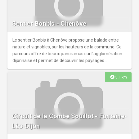
Sentier Bonbis - Chenôve
Le sentier Bonbis à Chenôve propose une balade entre
nature et vignobles, sur les hauteurs de la commune. Ce
parcours offre de beaux panoramas sur l’agglomération
dijonnaise et permet de découvrir les paysages
caractéristiques de la Côte viticole.
explore
3.1 km
Circuit de la Combe Souillot - Fontaine-
Lès-Dijon