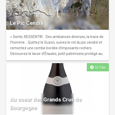
également Barbirey-sur-Ouche qui abrite un château
joliment entouré de son « jardin remarquable », par Saint-
Victor-sur-Ouche et son église paroissiale datant du
XIIème siècle classée « monument historique », et, à votre
Le Pic Cendré
point d'arrivée, par la Bussière-sur-Ouche et sa célèbre
Abbaye cistercienne.
« Sentir, RESSENTIR... Des ambiances diverses, la trace de
l’homme... Quittez le Suzon, suivez le vol du pic cendré et
remontez une combe bordée d’imposants rochers.
Découvrez le lavoir d’Étaules, petit patrimoine protégé au
cœur de la forêt. Puis parcourez le plateau, à fleur de
roche, avant de serpenter doucement dans les forêts de
explore
13.7 km
versants. »
Au coeur des Grands Crus de
Bourgogne