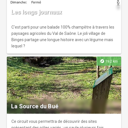
Les longs journaux
C'est parti pour une balade 100% champêtre à travers les
paysages agricoles du Val de Saône. Le joli village de
Binges partage une longue histoire avec un légume mais
lequel ?
explore
19.2 km
La Source du Bué
Ce circuit vous permettra de découvrir des sites
présentant des pôles variés : un saule plusieurs fois