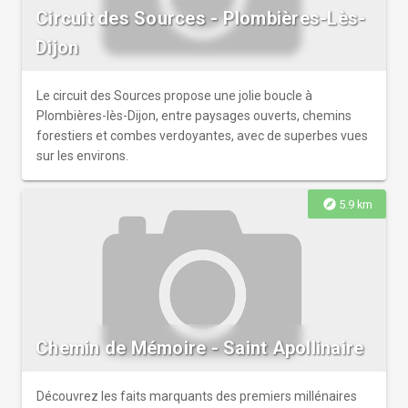
Circuit des Sources - Plombières-Lès-
Dijon
Le circuit des Sources propose une jolie boucle à
Plombières-lès-Dijon, entre paysages ouverts, chemins
forestiers et combes verdoyantes, avec de superbes vues
sur les environs.
explore
5.9 km
Chemin de Mémoire - Saint Apollinaire
Découvrez les faits marquants des premiers millénaires