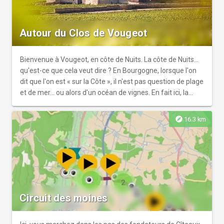
Autour du Clos de Vougeot
Bienvenue à Vougeot, en côte de Nuits. La côte de Nuits...
qu'est-ce que cela veut dire ? En Bourgogne, lorsque l'on
dit que l'on est « sur la Côte », il n'est pas question de plage
et de mer... ou alors d'un océan de vignes. En fait ici, la
Côte, c'est « la montagne » ! Une petite montagne, certes,
mais c'est ainsi que les bourguignons appellent les
explore
16.3 km
coteaux (tiens tiens...) qui s'étendent de Dijon aux
Maranges et sont couverts du raisin le plus raffiné au
monde. Les vignerons sont fiers et heureux de vous faire
découvrir leur métier et leurs terroirs. Les paysages que
vous traverserez nécessitent de nombreux soins et une
attention particulière tout au long de l’année. Pour votre
sécurité et une bonne cohabitation, soyez vigilants à
Circuit des moines
proximité des engins que vous croiserez et respectueux
envers les personnes que vous rencontrerez et qui