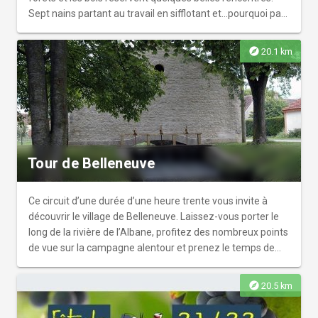
Sept nains partant au travail en sifflotant et...pourquoi pas
!
explore
20.1 km
Tour de Belleneuve
Ce circuit d’une durée d’une heure trente vous invite à
découvrir le village de Belleneuve. Laissez-vous porter le
long de la rivière de l’Albane, profitez des nombreux points
de vue sur la campagne alentour et prenez le temps de
vous arrêter devant le château privé de Belleneuve, le
lavoir et la chapelle d’Arçon datant du XIIe siècle.
explore
20.5 km