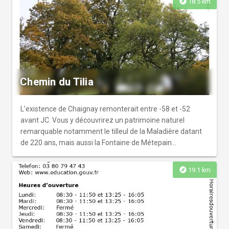
explore
18.5 km
en témoigne le « Trou du Diable ».
Chemin du Tilia
L’existence de Chaignay remonterait entre -58 et -52
avant JC. Vous y découvrirez un patrimoine naturel
remarquable notamment le tilleul de la Maladière datant
de 220 ans, mais aussi la Fontaine de Métepain
aujourd’hui réserve LPO ainsi qu’une mare refuge à
proximité du lavoir. Vous cheminerez tout autour du village
explore
19.1 km
et surplomberez la plaine dijonnaise, où par très beau
temps, on peut apercevoir le massif du Mont-Blanc.