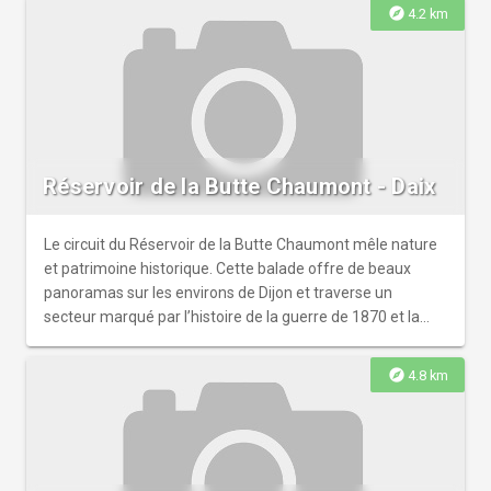
tous ces passionnés du travail bien fait ! Et pour réveiller
explore
4.2 km
vos papilles, n’hésitez pas à pousser la porte des artisans
des métiers de bouche de « L’excellence Artisanale » qui
jalonnent ce parcours.
Réservoir de la Butte Chaumont - Daix
Le circuit du Réservoir de la Butte Chaumont mêle nature
et patrimoine historique. Cette balade offre de beaux
panoramas sur les environs de Dijon et traverse un
secteur marqué par l’histoire de la guerre de 1870 et la
présence prussienne.
explore
4.8 km