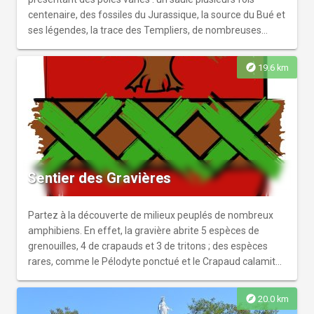
centenaire, des fossiles du Jurassique, la source du Bué et
ses légendes, la trace des Templiers, de nombreuses
espèces d’orchidées de Bourgogne et des sites
architecturaux remarquables (chapelle du Dieu de Pitié,
explore
19.6 km
maison dite templière, maison seigneuriale, église
fortifiée).
Sentier des Gravières
Partez à la découverte de milieux peuplés de nombreux
amphibiens. En effet, la gravière abrite 5 espèces de
grenouilles, 4 de crapauds et 3 de tritons ; des espèces
rares, comme le Pélodyte ponctué et le Crapaud calamite.
Tout ce petit monde est bien discret. À défaut de pouvoir
les observer, ouvrez l’œil et trouvez les dessins, des
explore
20.0 km
crapauds et autres batraciens ponctuant le parcours.