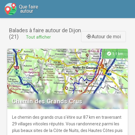
Que faire
autour
Balades à faire autour de Dijon
(21)
Autour de moi
gps_fixed
Tout afficher
explore
1.1 km
Chemin des Grands Crus
Le chemin des grands crus s'étire sur 87 km en traversant
29 villages viticoles réputés. Vous randonnerez parmi les
plus beaux sites de la Côte de Nuits, des Hautes Côtes puis