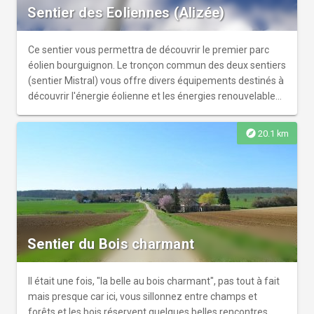
Sentier des Eoliennes (Alizée)
Ce sentier vous permettra de découvrir le premier parc
éolien bourguignon. Le tronçon commun des deux sentiers
(sentier Mistral) vous offre divers équipements destinés à
découvrir l'énergie éolienne et les énergies renouvelables,
le Dieu Eole, la faune et la flore ainsi que l'agriculture
pratiquée sur le territoire.
explore
20.1 km
Sentier du Bois charmant
Il était une fois, "la belle au bois charmant", pas tout à fait
mais presque car ici, vous sillonnez entre champs et
forêts et les bois réservent quelques belles rencontres.