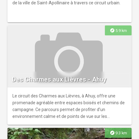
de la ville de Saint-Apollinaire à travers ce circuit urbain.
explore
5.9 km
Des Charmes aux Lièvres - Ahuy
Le circuit des Charmes aux Lièvres, à Ahuy, offre une
promenade agréable entre espaces boisés et chemins de
campagne. Ce parcours permet de profiter d’un
environnement calme et de points de vue sur les
paysages vallonnés aux portes de Dijon.
explore
9.3 km