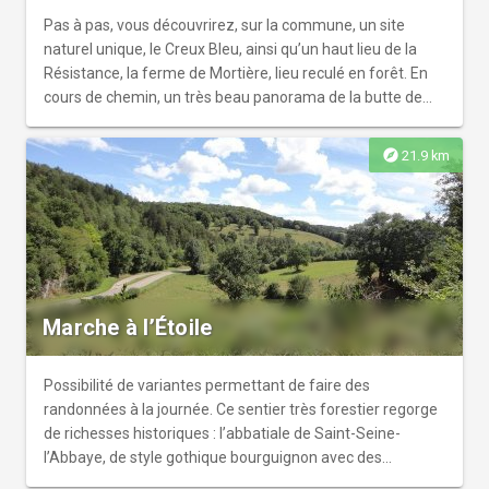
Pas à pas, vous découvrirez, sur la commune, un site
naturel unique, le Creux Bleu, ainsi qu’un haut lieu de la
Résistance, la ferme de Mortière, lieu reculé en forêt. En
cours de chemin, un très beau panorama de la butte de
Saint-Siméon s’offrira à vous. Ce chemin traverse le
village et passe majoritairement en forêt.
explore
21.9 km
Marche à l’Étoile
Possibilité de variantes permettant de faire des
randonnées à la journée. Ce sentier très forestier regorge
de richesses historiques : l’abbatiale de Saint-Seine-
l’Abbaye, de style gothique bourguignon avec des
peintures murales exceptionnelles, le musée école de