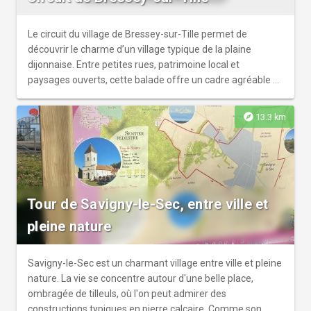
Le circuit du village de Bressey-sur-Tille permet de
découvrir le charme d’un village typique de la plaine
dijonnaise. Entre petites rues, patrimoine local et
paysages ouverts, cette balade offre un cadre agréable et
authentique.
explore
13.3 km
Tour de Savigny-le-Sec, entre ville et
pleine nature
Savigny-le-Sec est un charmant village entre ville et pleine
nature. La vie se concentre autour d'une belle place,
ombragée de tilleuls, où l'on peut admirer des
constructions typiques en pierre calcaire. Comme son