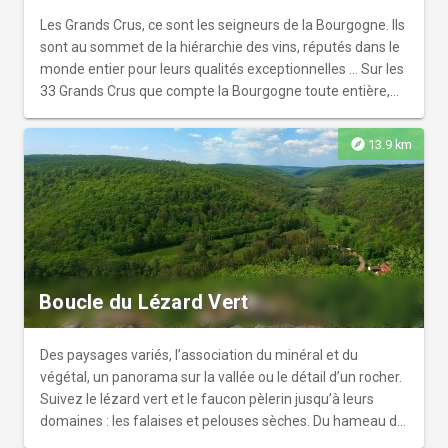
Les Grands Crus, ce sont les seigneurs de la Bourgogne. Ils
sont au sommet de la hiérarchie des vins, réputés dans le
monde entier pour leurs qualités exceptionnelles ... Sur les
33 Grands Crus que compte la Bourgogne toute entière,
Morey-Saint-Denis en produit 5 à lui seul : le Clos de la
Roche, le Clos Saint-Denis, le Clos des Lambrays, le Clos de
explore
13.9 km
Tart, et Les Bonnes Mares. Les vignerons sont fiers et
heureux de vous faire découvrir leur métier et leurs
terroirs. Les paysages que vous traverserez nécessitent
de nombreux soins et une attention particulière tout au
long de l’année. Pour votre sécurité et une bonne
cohabitation, soyez vigilants à proximité des engins que
vous croiserez et respectueux envers les personnes que
Boucle du Lézard Vert
vous rencontrerez et qui œuvrent dans les vignes. L'abus
d'alcool est dangereux pour la santé, consommez avec
modération.
Des paysages variés, l’association du minéral et du
végétal, un panorama sur la vallée ou le détail d’un rocher.
Suivez le lézard vert et le faucon pèlerin jusqu’à leurs
domaines : les falaises et pelouses sèches. Du hameau de
Sainte-Foy, remontez une combe caractéristique, pour