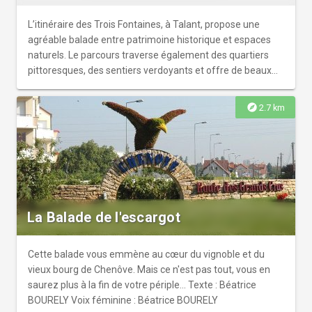
Vous découvrirez aussi les sources de la seine qui se
trouvent dans un parc paysager à Source-Seine, où une
L’itinéraire des Trois Fontaines, à Talant, propose une
grotte romantique englobe une nymphe surplombant la
agréable balade entre patrimoine historique et espaces
principale source du fleuve. C’est ici aussi que vous
naturels. Le parcours traverse également des quartiers
pourrez marcher sur le premier pont le franchissant. Enfin
pittoresques, des sentiers verdoyants et offre de beaux
à Châtillon-sur-Seine, vous aurez l’occasion d’arriver vers
points de vue sur Dijon et ses alentours. C’est une
la source de la Douix qui était il y a longtemps un lieu de
promenade idéale pour profiter d’un cadre calme tout en
explore
2.7 km
culte celtique, qui célébrait la divinité des gouffres. Le
explorant le patrimoine local de Talant.
GR®2, au fil de la Seine est un périple qui vaut le détour !
La Balade de l'escargot
Cette balade vous emmène au cœur du vignoble et du
vieux bourg de Chenôve. Mais ce n'est pas tout, vous en
saurez plus à la fin de votre périple... Texte : Béatrice
BOURELY Voix féminine : Béatrice BOURELY