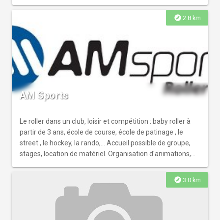
explore
2.8 km
AM Sports
Le roller dans un club, loisir et compétition : baby roller à
partir de 3 ans, école de course, école de patinage , le
street , le hockey, la rando,... Accueil possible de groupe,
stages, location de matériel. Organisation d'animations,
randonnées (avec encadrement) ou raids roller. Durée
d'1h à 1 semaine. Parc de 80 paires de rollers et
explore
3.0 km
protections. Organisateur du Roller Marathon de Dijon