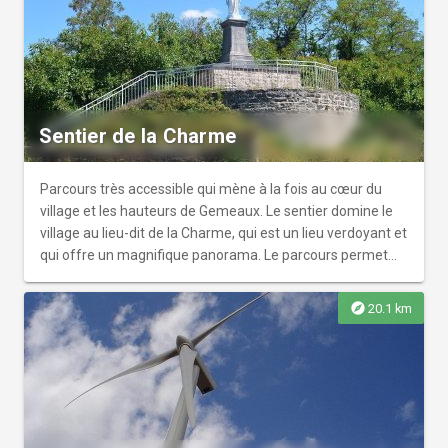
Sentier de la Charme
Parcours très accessible qui mène à la fois au cœur du
village et les hauteurs de Gemeaux. Le sentier domine le
village au lieu-dit de la Charme, qui est un lieu verdoyant et
qui offre un magnifique panorama. Le parcours permet
aussi de découvrir les ruelles étroites très caractéristiques
du village, aussi dénommées les trèjes. Gemeaux est un
explore
20.1 km
haut lieu d'histoire. Un camp préhistorique est présumé
avoir existé sur l'éperon dominant la route d'Is-sur-Tille à
la sortie du village.