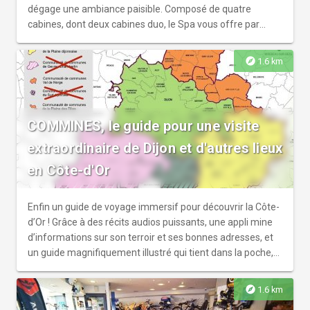
disponible les samedis à 15h. Vous souhaitez poursuivre
dégage une ambiance paisible. Composé de quatre
votre dégustation avec des mets traditionnels
cabines, dont deux cabines duo, le Spa vous offre par
Bourguignon ? Réservez votre table à La Fine Heure sur
simple réservation d’un soin, l’accès à une piscine
www.lafineheure.fr (restaurant labelisé Maître
intérieure chauffée, sauna, hammam et salle de fitness.
explore
1.6 km
Restaurateur) « L’abus d’alcool est dangereux pour la
santé, consommez avec modération »
COMMINES, le guide pour une visite
extraordinaire de Dijon et d'autres lieux
en Côte-d'Or
Enfin un guide de voyage immersif pour découvrir la Côte-
d’Or ! Grâce à des récits audios puissants, une appli mine
d’informations sur son terroir et ses bonnes adresses, et
un guide magnifiquement illustré qui tient dans la poche,
vos vacances deviennent une aventure dans les coulisses
de l’épopée bourguignonne. Percez tous les mystères de
explore
1.6 km
la ville de Dijon (des héritiers des ducs de Bourgogne à la