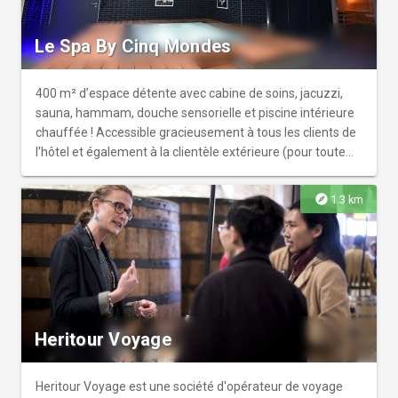
Durée 4h, Vol d’1h30. 4h avec gonflement le verre de
l’amitié et le retour. L’aventure nécessite environ 4h00 au
Le Spa By Cinq Mondes
total. Capacité : - 8 passagers adultes (2 enfants
équivalent à 1 adulte). Tarifs • 1 personne : 290 € • 2
personnes : 550 € • Enfant de moins de 12 ans : 190€ •
400 m² d’espace détente avec cabine de soins, jacuzzi,
Tarifs famille et groupe sur demande. • Billet-cadeau
sauna, hammam, douche sensorielle et piscine intérieure
disponible.
chauffée ! Accessible gracieusement à tous les clients de
l’hôtel et également à la clientèle extérieure (pour toute
réservation d’un soin) !
explore
1.3 km
Heritour Voyage
Heritour Voyage est une société d'opérateur de voyage