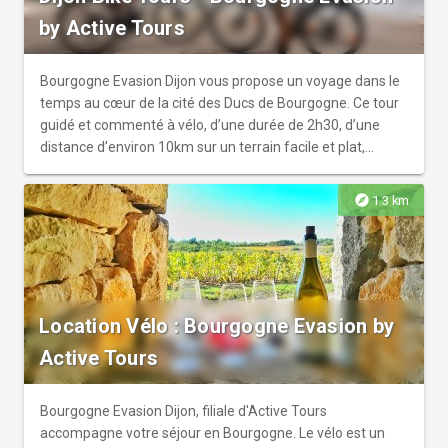
notre base principale.
by Active Tours
Bourgogne Evasion Dijon vous propose un voyage dans le
temps au cœur de la cité des Ducs de Bourgogne. Ce tour
guidé et commenté à vélo, d’une durée de 2h30, d’une
distance d’environ 10km sur un terrain facile et plat,
convient aux cyclistes de tout âge et de tout niveau.
Laissez-vous guider par notre guide local dans le dédale
explore
1.3 km
des rues pittoresques du centre historique. Vous partirez à
la découverte des lieux incontournables comme la place
Darcy, la place de la libération, la mystérieuse Chouette,
les hôtels particuliers dijonnais, le lac Kir, le canal de
Bourgogne… Et après l’effort…le réconfort bien sûr… En fin
Location Vélo : Bourgogne Evasion by
de parcours, nous marquerons une pause gourmande au
cours de laquelle vous pourrez apprécier la fameuse
Active Tours
nonette dijonnaise accompagnée de son fameux
breuvage local. Alors n’attendez plus, venez découvrir ou
redécouvrir Dijon, on vous attend ! Inclus dans ce tour : vélo
Bourgogne Evasion Dijon, filiale d'Active Tours
+ casque + guide + dégustation produits locaux. Les
accompagne votre séjour en Bourgogne. Le vélo est un