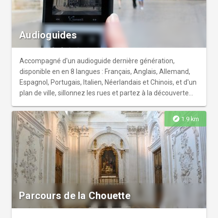
Audioguides
Accompagné d'un audioguide dernière génération,
disponible en en 8 langues : Français, Anglais, Allemand,
Espagnol, Portugais, Italien, Néerlandais et Chinois, et d'un
plan de ville, sillonnez les rues et partez à la découverte
des sites incontournables de Dijon! (2 heures de
promenade). Disponibles à l'accueil Forges de l'Office de
explore
1.9 km
Tourisme de Dijon Métropole, 11 rue des Forges, 21000
Dijon. Merci de bien vouloir vous présenter 3 heures avant
la fermeture de l'accueil Forges pour retirer les
audioguides et de vous présenter 15 minutes avant
l'horaire de fermeture pour les restituer.
Parcours de la Chouette