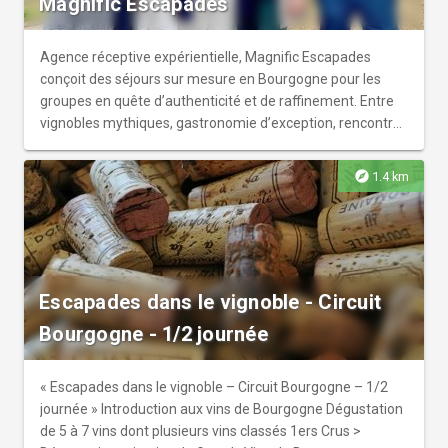
Magnific Escapades
votre demande, un atelier privatisé sur mesure peut être
élaboré. Réservation obligatoire sur www.vino-dilectio.com
ou 06 81 62 67 07.
Agence réceptive expérientielle, Magnific Escapades
conçoit des séjours sur mesure en Bourgogne pour les
groupes en quête d’authenticité et de raffinement. Entre
vignobles mythiques, gastronomie d’exception, rencontres
passionnantes et découvertes culturelles, nous révélons
toute la richesse et l’élégance de l’art de vivre
explore
1.4 km
bourguignon. Ensemble, donnons vie à votre projet de
voyage !
Escapades dans le vignoble - Circuit
Bourgogne - 1/2 journée
« Escapades dans le vignoble – Circuit Bourgogne – 1/2
journée » Introduction aux vins de Bourgogne Dégustation
de 5 à 7 vins dont plusieurs vins classés 1ers Crus >