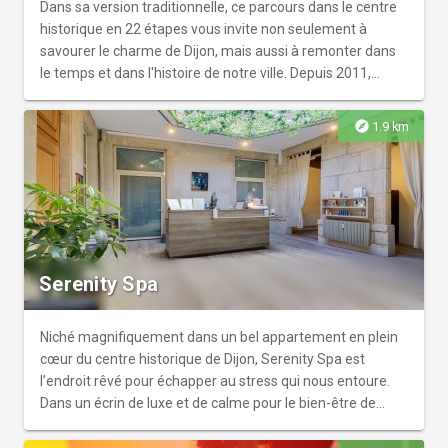
Dans sa version traditionnelle, ce parcours dans le centre
historique en 22 étapes vous invite non seulement à
savourer le charme de Dijon, mais aussi à remonter dans
le temps et dans l'histoire de notre ville. Depuis 2011,
agrémenté de 3 boucles, soit 15 étapes supplémentaires,
il permet désormais de découvrir d'autres facettes de
explore
1.9 km
Dijon : le quartier Jean-Jacques Rousseau, le quartier Zola
et l'accès au Puits de Moïse et à la Chartreuse de
Champmol. Livret en vente aux points d'accueil de l'office
de tourisme de Dijon.
Serenity Spa
Niché magnifiquement dans un bel appartement en plein
cœur du centre historique de Dijon, Serenity Spa est
l’endroit rêvé pour échapper au stress qui nous entoure.
Dans un écrin de luxe et de calme pour le bien-être de
chacun, Serenity Spa s’articule sur 200m2 autour de trois
salles de soins et d’une salle Aquaya. Cette dernière