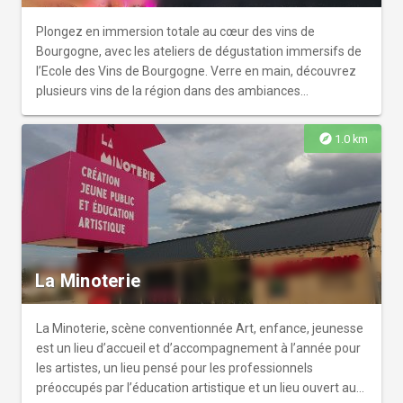
impressions par une expérience de dégustation pluri-
sensorielle unique en son genre.
Plongez en immersion totale au cœur des vins de
Bourgogne, avec les ateliers de dégustation immersifs de
l’Ecole des Vins de Bourgogne. Verre en main, découvrez
plusieurs vins de la région dans des ambiances
différentes, pour une dégustation étonnante et unique en
son genre. Chaque atelier mêle immersions visuelles,
explore
1.0 km
auditives et gustatives autour de 3 à 5 vins.
La Minoterie
La Minoterie, scène conventionnée Art, enfance, jeunesse
est un lieu d’accueil et d’accompagnement à l’année pour
les artistes, un lieu pensé pour les professionnels
préoccupés par l’éducation artistique et un lieu ouvert aux