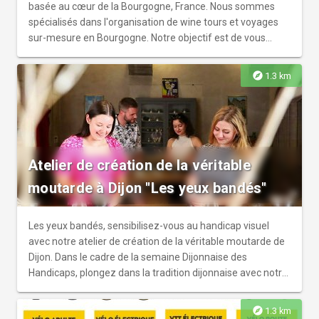
basée au cœur de la Bourgogne, France. Nous sommes
spécialisés dans l'organisation de wine tours et voyages
sur-mesure en Bourgogne. Notre objectif est de vous
fournir une expérience de voyage inoubliable à travers une
expérience passionnante ainsi qu'un service professionnel
explore
1.3 km
et personnalisé via la création de wine tours privés et sur-
mesure. Nous souhaitons ainsi vous accueillir et vous faire
voyager comme vous le souhaitez.
Atelier de création de la véritable
moutarde à Dijon "Les yeux bandés"
Les yeux bandés, sensibilisez-vous au handicap visuel
avec notre atelier de création de la véritable moutarde de
Dijon. Dans le cadre de la semaine Dijonnaise des
Handicaps, plongez dans la tradition dijonnaise avec notre
atelier unique de fabrication de moutarde. Organisé par
Dijon Bourgogne Tourisme & Congrès en partenariat avec
explore
1.3 km