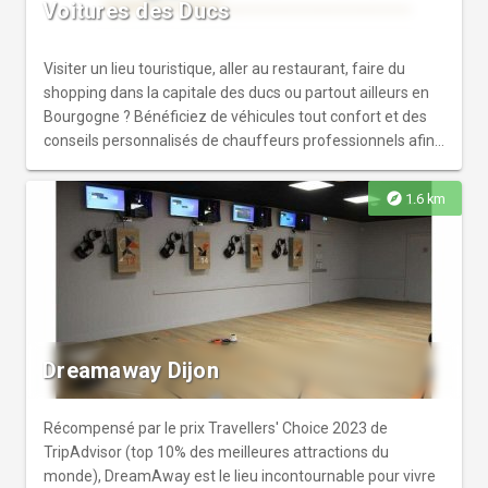
Voitures des Ducs
Visiter un lieu touristique, aller au restaurant, faire du
shopping dans la capitale des ducs ou partout ailleurs en
Bourgogne ? Bénéficiez de véhicules tout confort et des
conseils personnalisés de chauffeurs professionnels afin
de découvrir notre patrimoine culturel et touristique en
toute sérénité. Nous vous proposons également le service
explore
1.6 km
de guides professionnels. Prestations sur réservation.
Dreamaway Dijon
Récompensé par le prix Travellers' Choice 2023 de
TripAdvisor (top 10% des meilleures attractions du
monde), DreamAway est le lieu incontournable pour vivre