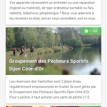
professionnel.les dans leurs domaines, notre équipe,
Vos appareils nécessitent un entretien ou une réparation
formée depuis plusieurs années à la bienveillance
(logiciel ou matériel), de type ordinateur portable ou fixe,
pédagogique, fera passer un moment privilégié à
tablette, téléphone, périphérique ? Nous vous aiderons à
l’ensemble de vos collaborateurs.trices des plus discret.es
les remettre en état, soit en vous conseillant, soit en vous
aux plus extraverti.es. Pour chacun de nos ateliers, nous
accompagnant directement dans leur réparation. Venez
vous fournissons le matériel nécessaire. Notre formule
découvrir qu’un ordinateur, c’est comme un vélo quand il a
explore
1.1 km
comprend l’accueil autour d’une collation ou d’un apéritif
un problème : ça se répare !
dînatoire (selon la formule choisie) préparé avec soin par
notre traiteur ainsi que les boissons (jus de fruit, vin,
champagne…).
Groupement des Pêcheurs Sportifs
Dijon Côte-d'Or
Les réservoirs des Vachottes sont 2 plans d'eau
régulièrement empoissonnés en truites. Ils sont gérés par
le Groupement des Pêcheurs Sportifs Dijon Côte-d'Or.
Pour y pêcher, il faut acheter une carte de pêche (1/2
journée ou journée) chez l'un des 5 dépositaires. L'adresse