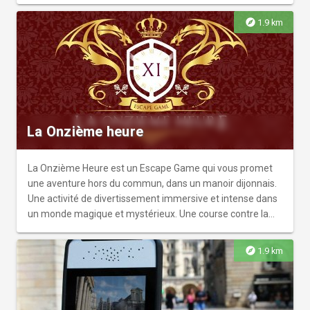
explore
1.9 km
La Onzième heure
La Onzième Heure est un Escape Game qui vous promet
une aventure hors du commun, dans un manoir dijonnais.
Une activité de divertissement immersive et intense dans
un monde magique et mystérieux. Une course contre la
montre lors de laquelle vous devrez trouver les reliques
d’un mage noir, vous évader de la prison d’Alkabaz, vous
explore
1.9 km
introduire dans la banque des gobelins, ou percer les
mystères de la chaumière d'Agrios.