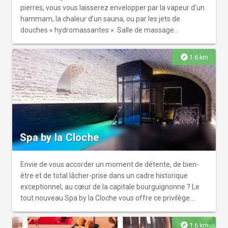
pierres, vous vous laisserez envelopper par la vapeur d’un
hammam, la chaleur d’un sauna, ou par les jets de
douches « hydromassantes ». Salle de massage
disponible sur réservation.
explore
1.6 km
Spa by la Cloche
Envie de vous accorder un moment de détente, de bien-
être et de total lâcher-prise dans un cadre historique
exceptionnel, au cœur de la capitale bourguignonne ? Le
tout nouveau Spa by la Cloche vous offre ce privilège.
Aménagé sous les anciennes voûtes de pierre de l’hôtel,
expression de l’art de vivre bourguignon, le Spa by la
explore
1.6 km