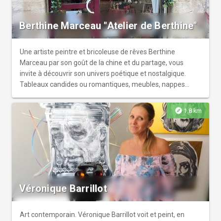
Berthine Marceau "Atelier de Berthine"
Une artiste peintre et bricoleuse de rêves Berthine
Marceau par son goût de la chine et du partage, vous
invite à découvrir son univers poétique et nostalgique.
Tableaux candides ou romantiques, meubles, nappes
brodées, boîtes fleuries, lampes, miroirs, plateaux, cœurs à
accrocher… Offrez vous et emporter un peu de cette
explore
1.8 km
douce poésie.
Véronique Barrillot
Art contemporain. Véronique Barrillot voit et peint, en