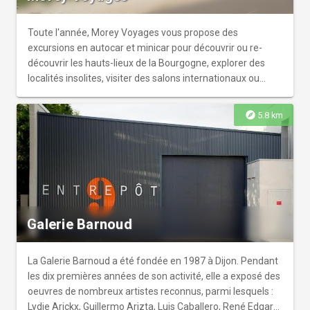
Toute l'année, Morey Voyages vous propose des
excursions en autocar et minicar pour découvrir ou re-
découvrir les hauts-lieux de la Bourgogne, explorer des
localités insolites, visiter des salons internationaux ou
assister à des spectacles sensationnels...
explore
5.8 km
Galerie Barnoud
La Galerie Barnoud a été fondée en 1987 à Dijon. Pendant
les dix premières années de son activité, elle a exposé des
oeuvres de nombreux artistes reconnus, parmi lesquels :
Lydie Arickx, Guillermo Arizta, Luis Caballero, René Edgar