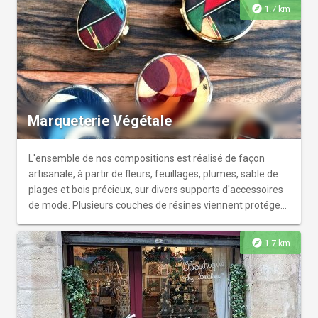
toute sérénité. Nous vous proposons également le service
explore
1.7 km
de guides professionnels. Prestations sur réservation.
Marqueterie Végétale
L'ensemble de nos compositions est réalisé de façon
artisanale, à partir de fleurs, feuillages, plumes, sable de
plages et bois précieux, sur divers supports d'accessoires
de mode. Plusieurs couches de résines viennent protéger
ces réalisations et en garantir ainsi l'éclat des couleurs.
CHAQUE PIECE EST UNIQUE.
explore
1.7 km