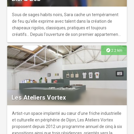
Sous de sages habits noirs, Sara cache un tempérament
de feu qu'elle exprime avec talent dans la création de
chapeaux rigolos, classiques, pratiques et toujours
créatifs… Depuis l'ouverture de son premier appartement-
atelier, cette modeste modiste est devenue une des
reines du galurin parisien et passe autant de temps dans
explore
2.2 km
les coulisses des grands défilés de mode parisien que
dans son atelier-boutique de la rue d'Assas à Dijon. Si son
nom ne vous dit rien, sa raison sociale vous est peut-être
plus familière : Bibi & Bob, c'est elle.
Les Ateliers Vortex
Artist-run space implanté au cœur d’une friche industrielle
et culturelle en périphérie de Dijon, Les Ateliers Vortex
proposent depuis 2012 un programme annuel de cinq à six
expositions ainsi que trois résidences, orientés vers la