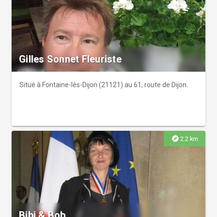
sans précédent pour le tourisme et le commerce.
Gilles Sonnet Fleuriste
Situé à Fontaine-lès-Dijon (21121) au 61, route de Dijon.
explore
2.2 km
Bibi & Bob