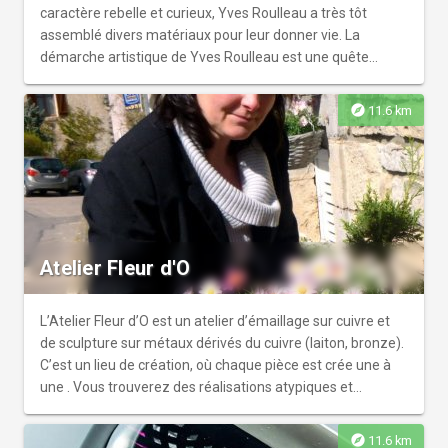
caractère rebelle et curieux, Yves Roulleau a très tôt
assemblé divers matériaux pour leur donner vie. La
démarche artistique de Yves Roulleau est une quête
permanente de forme, d'expression du mouvement, où
chacune de ses créations est le fruit émotionnel de ce qui
explore
11.6 km
fait l'humanité : la beauté, l'angoisse et l'espérance.
Atelier Fleur d'O
L’Atelier Fleur d’O est un atelier d’émaillage sur cuivre et
de sculpture sur métaux dérivés du cuivre (laiton, bronze).
C’est un lieu de création, où chaque pièce est crée une à
une . Vous trouverez des réalisations atypiques et
anticonformistes. La nature, les couleurs, les arabesques,
les formes très variées vous apportent l’originalité que
explore
11.6 km