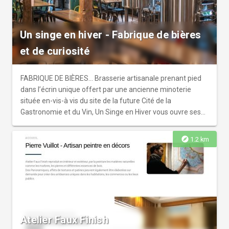
Un singe en hiver - Fabrique de bières
et de curiosité
FABRIQUE DE BIÈRES… Brasserie artisanale prenant pied
dans l’écrin unique offert par une ancienne minoterie
située en-vis-à vis du site de la future Cité de la
Gastronomie et du Vin, Un Singe en Hiver vous ouvre ses
portes ! Notre bar doté d’une capacité d’accueil de plus
d’une centaine de personnes confère un excellent terrain
explore
1.2 km
de jeu aux amateurs de produits brassicoles aguerris
comme aux néophytes. Vous aurez ainsi le loisir
d’observer les brassins en cours de confection et de
savourer un ensemble de bières de caractère élaborées
sur place à partir de malts biologiques, le tout dans un
cadre végétalisé et entièrement rénové dans le respect de
l’héritage patrimonial du lieu. Régulièrement, des cuvées
Atelier Faux Finish
en édition limitée viendront compléter une carte qui saura