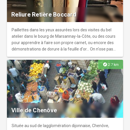
Reliure Retière Boccard
Paillettes dans les yeux assurées lors des visites du bel
atelier dans le bourg de Marsannay-la-Côte, ou des cours
pour apprendre à faire son propre carnet, ou encore des
démonstrations de dorure à la feuille d'or... On n'ose pas
toujours pénétrer dans l'antre d'un artisan... C'est le
moment ou jamais!
explore
2.7 km
Ville de Chenôve
Située au sud de lagglomération dijonnaise, Chenôve,