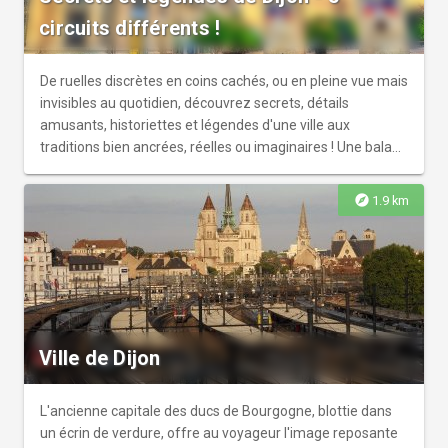
circuits différents !
De ruelles discrètes en coins cachés, ou en pleine vue mais
invisibles au quotidien, découvrez secrets, détails
amusants, historiettes et légendes d'une ville aux
traditions bien ancrées, réelles ou imaginaires ! Une balade
curieuse pour découvrir anecdotes et petites histoires
derrière les façades historiques et les monuments, et
explore
1.9 km
réviser ou (re)découvrir ce qu'on croit savoir sur Dijon.
Ville de Dijon
L'ancienne capitale des ducs de Bourgogne, blottie dans
un écrin de verdure, offre au voyageur l'image reposante