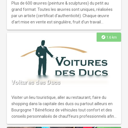
Plus de 600 œuvres (peinture & sculptures) du petit au
grand format. Toutes les œuvres sont uniques, réalisées
par un artiste (certificat d’authenticité). Chaque œuvre
d’art mise en vente est singulière, fruit d’un travail
passionné et d’inspirations multiples. Une offre
pléthorique pour une atmosphère vibrante et originale.
explore
1.6 km
Voitures des Ducs
Visiter un lieu touristique, aller au restaurant, faire du
shopping dans la capitale des ducs ou partout ailleurs en
Bourgogne ? Bénéficiez de véhicules tout confort et des
conseils personnalisés de chauffeurs professionnels afin
de découvrir notre patrimoine culturel et touristique en