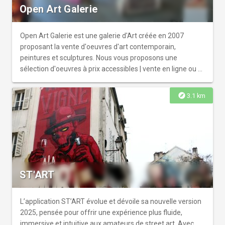
apprenez à travailler l’argile pour créer une ou plusieurs
Open Art Galerie
pièces (en fonction du type d’atelier) qui seront ensuite
cuites et émaillées par mes soins avant de vous être
remises.
Open Art Galerie est une galerie d'Art créée en 2007
proposant la vente d'oeuvres d'art contemporain,
peintures et sculptures. Nous vous proposons une
sélection d'oeuvres à prix accessibles | vente en ligne ou à
notre showroom sur rendez-vous. Découvrez sur notre
site plus de 400 oeuvres (art abstrait, art figuratif, art
explore
3.1 km
urbain) d'artistes contemporains français. Parmi les
artistes représentés : R. Resch, F. Barba, J Ph Berger,
Leyto, P. Martin, I. Tzonev, Méryl B, Raf Urban, BBOSS, R.
Dorez ...
ST'ART
L’application ST’ART évolue et dévoile sa nouvelle version
2025, pensée pour offrir une expérience plus fluide,
immersive et intuitive aux amateurs de street art. Avec