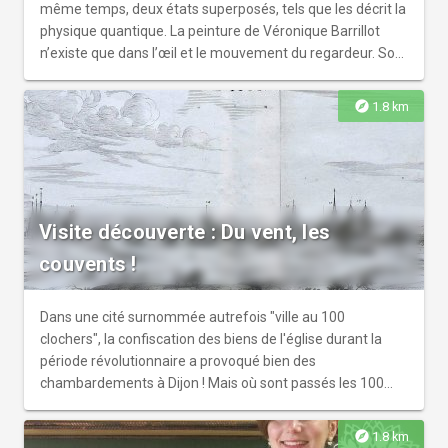
même temps, deux états superposés, tels que les décrit la
physique quantique. La peinture de Véronique Barrillot
n’existe que dans l’œil et le mouvement du regardeur. Son
engagement est nécessaire pour parvenir à déchiffrer
l’œuvre. Collection permanente musée d’Art Moderne de
explore
1.8 km
Porrentruy Suisse. Lauréate du Prix Européen d’Art
Contemporain Jean-Charles Hachet en 2017.
Visite découverte : Du vent, les
couvents !
Dans une cité surnommée autrefois "ville au 100
clochers", la confiscation des biens de l'église durant la
période révolutionnaire a provoqué bien des
chambardements à Dijon ! Mais où sont passés les 100
clochers, métaphore des innombrablesétablissements
religieux qui parsemaient Dijon ?En une heure trente de
explore
1.8 km