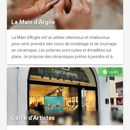
La Main d'Argile
La Main d’Argile est un atelier silencieux et chaleureux
pour venir prendre des cours de modelage et de tournage
en céramique. Les poteries sont cuites et émaillées sur
place. Je propose des céramiques prêtes à peindre et à
emporter directement. l’Atelier peut accueillir les enfants,
les adultes et les groupes. Les cours se prennent sur
explore
1.6 km
rendez-vous.
Carré d'Artistes