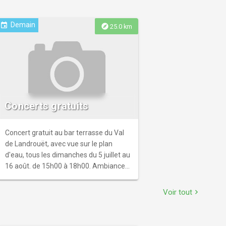
Demain
event
explore
25.0 km
Concerts gratuits
Concert gratuit au bar terrasse du Val
de Landrouët, avec vue sur le plan
d'eau, tous les dimanches du 5 juillet au
16 août. de 15h00 à 18h00. Ambiance
décontractée et conviviale au son des
plus grands classiques de la variété
Voir tout
chevron_right
française et internationale.