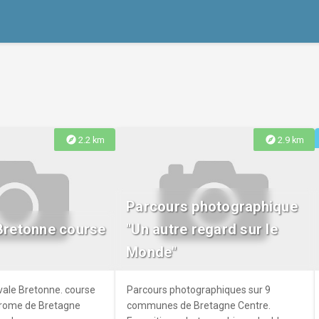
explore
explore
2.2 km
2.9 km
Parcours photographique
 Bretonne course
"Un autre regard sur le
Monde"
ivale Bretonne. course
Parcours photographiques sur 9
odrome de Bretagne
communes de Bretagne Centre.