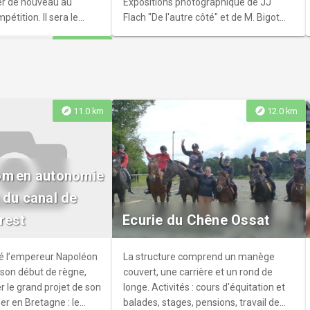
rer de nouveau au
Expositions photographique de JJ
étition. Il sera le
Flach "De l'autre côté" et de M. Bigot
t de la dernière étape
"Entre sel et ciel"
explore
9.7 km
etonne, une épreuve
e.
explore
explore
11.0 km
12.0 km
des clowns
om en autonomie
x où l'objectif est de
 du canal de
rsonnages cachés dans
rest
Ecurie du Chêne Ossat
nes. Vous trouverez
es clowns: (jeux de
c, table de pique nique,
é l’empereur Napoléon
La structure comprend un manège
lown...) Une idée de
r son début de règne,
couvert, une carrière et un rond de
nfants Le jardin est
 le grand projet de son
longe. Activités : cours d'équitation et
e vidéo. Les enfants
er en Bretagne : le
balades, stages, pensions, travail de