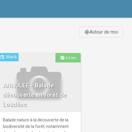
Autour de moi
gps_fixed
Mardi
event
explore
5.6 km
ANNULEE - Balade
découverte en forêt de
Loudéac
Balade nature à la découverte de la
biodiversité de la forêt, notamment