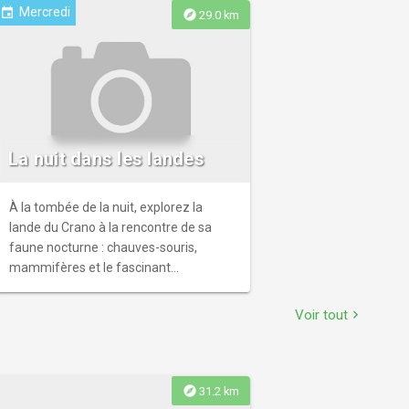
Mercredi
event
explore
29.0 km
La nuit dans les landes
À la tombée de la nuit, explorez la
lande du Crano à la rencontre de sa
faune nocturne : chauves-souris,
mammifères et le fascinant
Engoulevent d’Europe, cet oiseau aussi
discret que mystérieux. De 21h à 23h -
Voir tout
chevron_right
À partir de 5 ans - Prévoir une lampe.
Gratuit sur inscription auprès de Centre
Bretagne Nature.
explore
31.2 km