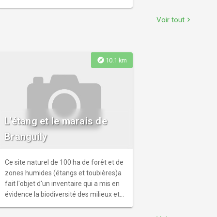
énigmes et de déjouer les pièges qui
protègent depuis plus de 150 ans le
Voir tout
chevron_right
trésor des Bonaparte ? À partir de 12
ans | De 2 à 6 joueurs | En autonomie |
Kit de jeu à retirer à la Boutique Côté
Tourisme pendant les horaires
explore
10.1 km
d’ouverture.
L'étang et le marais de
Branguily
Ce site naturel de 100 ha de forêt et de
zones humides (étangs et toubières)a
fait l'objet d'un inventaire qui a mis en
évidence la biodiversité des milieux et
espèces à préserver. On peut y
observer des chauves-souris, rongeurs,