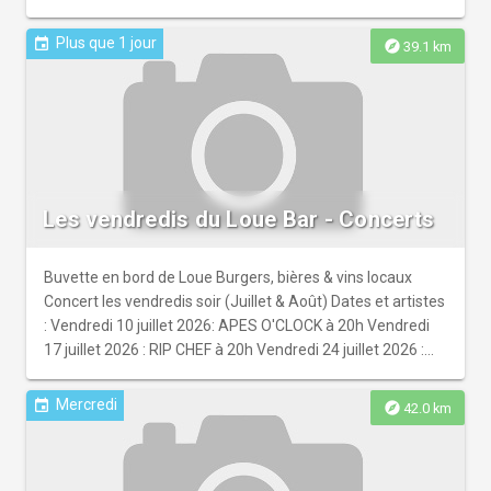
Plus que 1 jour
event
explore
39.1 km
Les vendredis du Loue Bar - Concerts
Buvette en bord de Loue Burgers, bières & vins locaux
Concert les vendredis soir (Juillet & Août) Dates et artistes
: Vendredi 10 juillet 2026: APES O'CLOCK à 20h Vendredi
17 juillet 2026 : RIP CHEF à 20h Vendredi 24 juillet 2026 :
SUPER K7 à 20h Vendredi 31 juillet 2026 : NOFLIPE à 20h
Vendredi 07 aout 2026 : TRUELLES à 20h Vendredi 14 aout
Mercredi
event
explore
42.0 km
2026 : MAD IN SKA à 20h Adresse : Le Loue Bar - 1 rue de
la Plage à Ounans