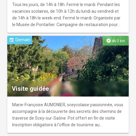
Tous les jours, de 14h à 18h. Fermé le mardi. Pendant les
vacances scolaires, de 10h à 12h du lundi au vendredi et
de 14h à 18h le week-end. Fermé le mardi. Organisée par
le Musée de Pontarlier. Campagne de restauration pour
les militaires de Napoléon. De nombreux portraits de
militaires du XIXe siècle font partis des collections du
Demain
event
explore
46.3 km
Musée. Ceux-ci ont été restaurés pendant l'année 2023.
Cette nouvelle présentation les met à l'honneur et donne
l'occasion de (re)découvrir ces personnages qui ont
marqué l'histoire de Pontarlier et d'admirer le travail de
restauration.
Visite guidée
Marie-Françoise AUMONIER, sceycolaise passionnée, vous
accompagne à la découverte des secrets des chemins de
traverse de Scey-sur-Saône. Pot offert en fin de visite
Inscription obligatoire à l'office de tourisme au
03.84.68.89.04