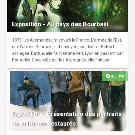
Exposition - Au pays des Bourbaki
1870, les Allemands ont envahi la France. L’armée de l’Est,
dite l’armée Bourbaki, est envoyée pour libérer Belfort
assiégée. Battue, elle fait retraite vers Lyon en passant par
Pontarlier. Encerclée par les Allemands, elle finit par
demander son internement en Suisse neutre.
explore
45.5 km
Exposition - Présentation des portraits
de militaires restaurés