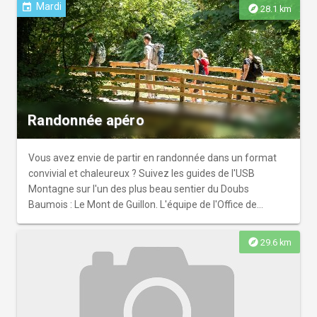
uniquement sur réservations.
Mardi
event
explore
28.1 km
Randonnée apéro
Vous avez envie de partir en randonnée dans un format
convivial et chaleureux ? Suivez les guides de l'USB
Montagne sur l'un des plus beau sentier du Doubs
Baumois : Le Mont de Guillon. L'équipe de l'Office de
Tourisme vous retrouve à mi-parcours pour un petit
ravitaillement. Randonnée de 10km. Réservation
explore
29.6 km
obligatoire à l'office de tourisme du Doubs Baumois.