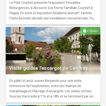
Vélo.... sur un vélo de 15 personnes partez à la découverte
Le Pôle Courbet présente l’exposition Versatiles
de notre ferme ! Et si le cœur vous en dit, vous pouvez
Résurgences, à découvrir à la Ferme familiale Courbet à
même profiter de nos services de restauration et
Flagey. En écho à l’exposition Réalisme animal*, l’artiste
d'hébergement pour prolonger le plaisir !
Paolo Boosten dévoile une installation monumentale, fruit
de dix semaines d’immersion au pays de Courbet lors de
sa résidence de création au sein du Pôle Courbet. Entrée
explore
27.3 km
gratuite. © Paolo Boosten, ADAGP, Paris, 2026
Visite guidée l'escargot de Cendrey
En juillet et août, suivez Benjamin pour une visite
immersive de l’exploitation, entre les champs de
maraîchage et l’élevage d’escargots. Les visites ont lieu
tous les mercredis à 11h et à 18h, et se terminent par une
dégustation d’escargots accompagnée d’un verre. Visites