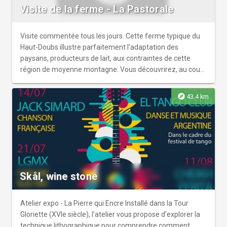
Visite de la ferme - La Pastorale
Visite commentée tous les jours. Cette ferme typique du
Haut-Doubs illustre parfaitement l'adaptation des
paysans, producteurs de lait, aux contraintes de cette
région de moyenne montagne. Vous découvrirez, au cours
de la visite guidée, comment étaient construites ces
immenses bâtisses, les trésors d'ingéniosité dont
explore
43.4 km
faisaient preuve nos aïeux dans la vie quotidienne aux
siècles passés.
Skål, wine stone
Atelier expo - La Pierre qui Encre Installé dans la Tour
Gloriette (XVIe siècle), l’atelier vous propose d’explorer la
technique lithographique pour comprendre comment