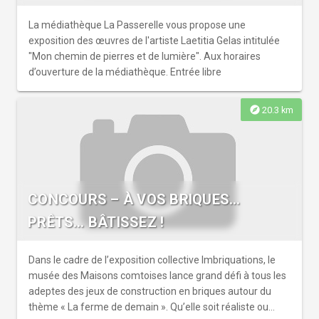
nourrissage fait partie intégrante de l’expérience : un
moment fort pour chaque enfant, qui apprend à observer
La médiathèque La Passerelle vous propose une
et comprendre le quotidien des animaux. Cette sortie
exposition des œuvres de l'artiste Laetitia Gelas intitulée
estivale est un véritable loisir en famille, mêlant nature,
"Mon chemin de pierres et de lumière". Aux horaires
découverte et détente, dans un environnement verdoyant
d’ouverture de la médiathèque. Entrée libre
et accueillant.
explore
20.3 km
CONCOURS – À VOS BRIQUES…
PRÊTS… BÂTISSEZ !
Dans le cadre de l’exposition collective Imbriquations, le
musée des Maisons comtoises lance grand défi à tous les
adeptes des jeux de construction en briques autour du
thème « La ferme de demain ». Qu’elle soit réaliste ou