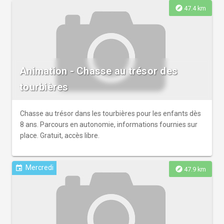
explore
47.4 km
Animation - Chasse au trésor des
tourbières
Chasse au trésor dans les tourbières pour les enfants dès
8 ans. Parcours en autonomie, informations fournies sur
place. Gratuit, accès libre.
Mercredi
event
explore
47.9 km