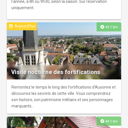
l'année, à 8h ou 9h30, selon la saison. Sur réservation
uniquement.
Aujourd'hui
event
explore
49.1 km
Visite nocturne des fortifications
Remontez le temps le long des fortifications d’Auxonne et
découvrez les secrets de cette ville. Vous comprendrez
son histoire, son patrimoine militaire et ses personnages
marquants...
explore
49.1 km