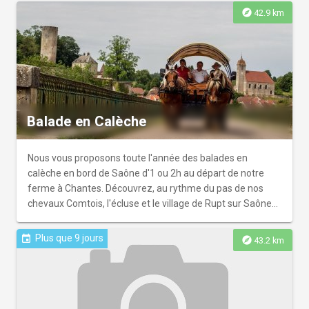
explore
42.9 km
Balade en Calèche
Nous vous proposons toute l'année des balades en
calèche en bord de Saône d'1 ou 2h au départ de notre
ferme à Chantes. Découvrez, au rythme du pas de nos
chevaux Comtois, l'écluse et le village de Rupt sur Saône
surplombé par le château, ainsi que le tunnel de St Albin.
Calèche accessible aux poussettes et personnes à
Plus que 9 jours
event
explore
43.2 km
mobilité réduite. Horaires adaptés à la saison. Tous les
jours de l'année sur RÉSERVATION uniquement.