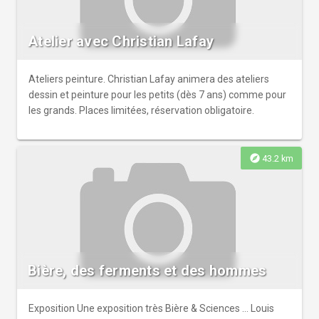
Atelier avec Christian Lafay
Ateliers peinture. Christian Lafay animera des ateliers
dessin et peinture pour les petits (dès 7 ans) comme pour
les grands. Places limitées, réservation obligatoire.
explore
43.2 km
Bière, des ferments et des hommes
Exposition Une exposition très Bière & Sciences … Louis