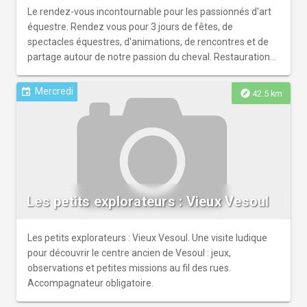
Le rendez-vous incontournable pour les passionnés d'art
équestre. Rendez vous pour 3 jours de fêtes, de
spectacles équestres, d'animations, de rencontres et de
partage autour de notre passion du cheval. Restauration
et buvette sur place. Réservation en ligne.
Mercredi
event
explore
42.5 km
Les petits explorateurs : Vieux Vesoul
Les petits explorateurs : Vieux Vesoul. Une visite ludique
pour découvrir le centre ancien de Vesoul : jeux,
observations et petites missions au fil des rues.
Accompagnateur obligatoire.