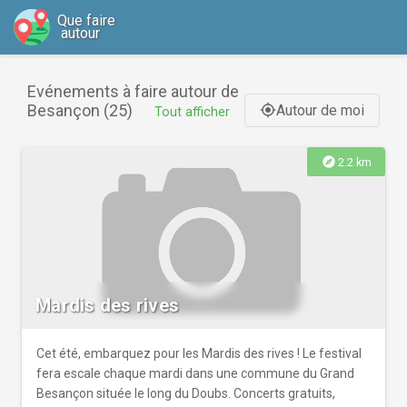
Que faire
autour
Evénements à faire autour de
Besançon (25)
Autour de moi
gps_fixed
Tout afficher
explore
2.2 km
Mardis des rives
Cet été, embarquez pour les Mardis des rives ! Le festival
fera escale chaque mardi dans une commune du Grand
Besançon située le long du Doubs. Concerts gratuits,