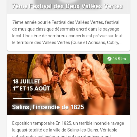
accompagnés obligatoirement d’un adulte sur l’activité
7ème Festival des Deux Vallées Vertes
Renseignements : 03.81.54.45.45 ou
billetterie@salineroyale.com dans la limite des places
7ème année pour le Festival des Vallées Vertes, festival
disponibles
de musique classique désormais ancré dans le paysage
local. Une série de nombreux concerts est prévue sur tout
le territoire des Vallées Vertes (Cuse et Adrisans, Cubry,
Gondenans les Moulins, Les Magny, Chassey les
Montbozon et Thieffrans). Les artistes invités profiteront
explore
36.5 km
de cette halte dans leur carrière internationale pour
s'installer dans nos villages, pour des rencontres
musicales conviviales et chaleureuses ouvertes librement
à tous. L'entrée est libre.
Salins, l'incendie de 1825
Exposition temporaire En 1825, un terrible incendie ravage
la quasi-totalité de la ville de Salins-les-Bains. Véritable
catastrophe, cet évènement eut un retentissement