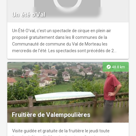
Un été o'Val
Un Été O'val, c'est un spectacle de cirque en plein air
proposé gratuitement dans les 8 communes de la
Communauté de commune du Val de Morteau les
mercredis de l'été. Les spectacles sont précédés de 2
ateliers d'initiation aux arts du cirque de 14h à 15h30 et de
16h à 17h30. Inscriptions sur site internet. Une
explore
48.8 km
programmation de la Cie INHERENCE en collaboration avec
la Communauté de Communes du Val de Morteau et de la
Région Bourgogne- Franche Comté
Fruitière de Valempoulières
Visite guidée et gratuite de la fruitière le jeudi toute