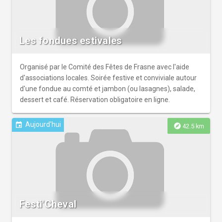
Les fondues estivales
Organisé par le Comité des Fêtes de Frasne avec l'aide
d'associations locales. Soirée festive et conviviale autour
d'une fondue au comté et jambon (ou lasagnes), salade,
dessert et café. Réservation obligatoire en ligne.
Aujourd'hui
event
explore
42.5 km
Festi'Cheval