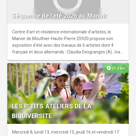
Séquence de l'été 2026 au Manoir
Centre d’art et résidence internationale d’artistes, le
Manoir de Mouthier-Haute-Pierre 25920 propose son
exposition d’été avec des travaux de 6 artistes dont 4
français et deux allemands : Claudia Desgranges (A) , Ivan
Fayard(F), Mathilde noir (F), Hugo Perreal (F), Tanja Selzer(
A) et Céline Turlotte. (F) Entrée libre. Médiation à la
explore
31.0 km
demande en Français et en allemand.
LES P’TITS ATELIERS DE LA
BIODIVERSITE
Mercredi 8, lundi 13, mercredi 15, jeudi 16 et vendredi 17