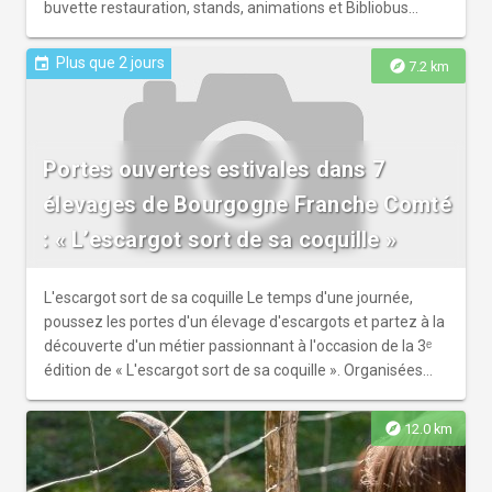
buvette restauration, stands, animations et Bibliobus
Important : la réservation est recommandée pour assister
aux concerts et pour utiliser la navette gratuite
Plus que 2 jours
event
explore
7.2 km
Portes ouvertes estivales dans 7
élevages de Bourgogne Franche Comté
: « L’escargot sort de sa coquille »
L'escargot sort de sa coquille Le temps d'une journée,
poussez les portes d'un élevage d'escargots et partez à la
découverte d'un métier passionnant à l'occasion de la 3ᵉ
édition de « L'escargot sort de sa coquille ». Organisées
par le Groupement des Héliciculteurs de Bourgogne-
Franche-Comté, ces portes ouvertes invitent petits et
explore
12.0 km
grands à explorer l'univers de l'héliciculture. Au
programme : visites guidées des parcs, découverte du
cycle de vie de l'escargot, explications sur le métier