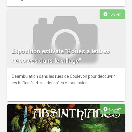
(participation aux frais libre et responsable) Avec le
soutien de la ville de Dole.
explore
45.3 km
Exposition estivale "Boîtes à lettres
décorées dans le village"
Déambulation dans les rues de Coulevon pour découvrir
les boîtes à lettres décorées et originales.
explore
45.5 km