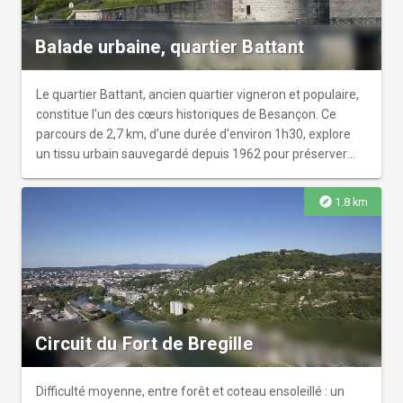
Balade urbaine, quartier Battant
Le quartier Battant, ancien quartier vigneron et populaire,
constitue l'un des cœurs historiques de Besançon. Ce
parcours de 2,7 km, d'une durée d'environ 1h30, explore
un tissu urbain sauvegardé depuis 1962 pour préserver
son caractère monumental et sa mixité sociale. L’itinéraire
débute au Pont Battant, ouvrage d'origine romaine
explore
1.8 km
maintes fois remanié, où trône la statue du marquis de
Jouffroy d’Abbans, inventeur de la navigation à vapeur. Le
circuit serpente entre des édifices prestigieux comme
l’Hôtel de Champagney, avec ses fenêtres gothiques en
accolade, et l’imposante église Sainte-Madeleine, chef-
d'œuvre du XVIIIe siècle abritant l'automate Jacquemart.
Le patrimoine militaire y est également très présent avec
Circuit du Fort de Bregille
le Fort Griffon, conçu par Vauban comme une seconde
citadelle, et la Tour de la Pelote. Les promeneurs
découvrent aussi des espaces de verdure singuliers
Difficulté moyenne, entre forêt et coteau ensoleillé : un