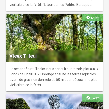
vieil arbre de la forêt. Retour par les Petites Baraques.
explore
5.4 km
Vieux Tilleul
Le sentier Saint-Nicolas nous conduit sur terrain plat aux «
Fonds de Chailluz ». On longe ensuite les terres agricoles
avant de gravir un dénivelé de 50 m pour découvrir le plus
vieil arbre de la forêt.
explore
5.4 km