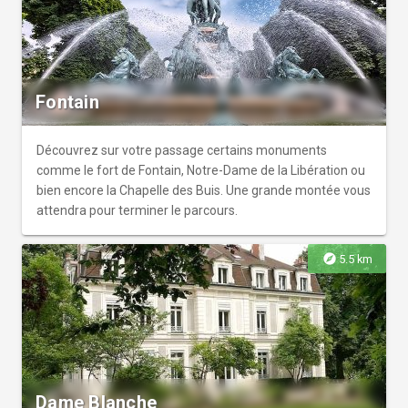
Fontain
Découvrez sur votre passage certains monuments
comme le fort de Fontain, Notre-Dame de la Libération ou
bien encore la Chapelle des Buis. Une grande montée vous
attendra pour terminer le parcours.
explore
5.5 km
Dame Blanche