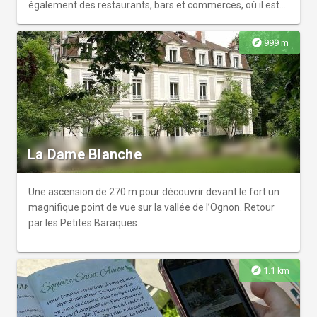
également des restaurants, bars et commerces, où il est
possible de payer en Pive, la monnaie locale ! Cliquez sur le
lien internet pour le découvrir
explore
999 m
La Dame Blanche
Une ascension de 270 m pour découvrir devant le fort un
magnifique point de vue sur la vallée de l’Ognon. Retour
par les Petites Baraques.
explore
1.1 km