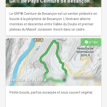
GR® de Pays Ceinture de Besançon
Le GRP® Ceinture de Besançon est un sentier pédestre en
boucle à la périphérie de Besançon. L’itinéraire alterne
montées et descentes entre Vallée du Doubs et premier
plateau du Massif Jurassien. Inscrit dans un cadre
privilégié, où patrimoine historique et nature se mêlent.
explore
3.7 km
Boucle de Nacra
Petite boucle, parfois escarpée et sous couvert végétal.