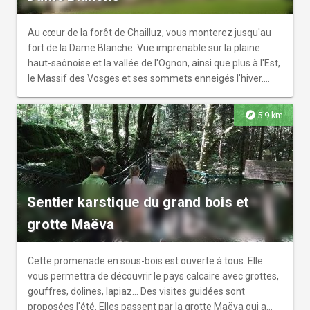
Au cœur de la forêt de Chailluz, vous monterez jusqu'au
fort de la Dame Blanche. Vue imprenable sur la plaine
haut-saônoise et la vallée de l'Ognon, ainsi que plus à l'Est,
le Massif des Vosges et ses sommets enneigés l'hiver.
Vous passerez à proximité de l'ancien fort de Chailluz en
suivant la crête sur toute sa longueur.
explore
5.9 km
Sentier karstique du grand bois et
grotte Maëva
Cette promenade en sous-bois est ouverte à tous. Elle
vous permettra de découvrir le pays calcaire avec grottes,
gouffres, dolines, lapiaz… Des visites guidées sont
proposées l'été. Elles passent par la grotte Maëva qui a