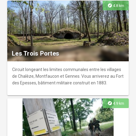
explore
4.8 km
Les Trois Portes
Circuit longeant les limites communales entre les villages
de Chalèze, Montfaucon et Gennes. Vous arriverez au Fort
des Epesses, bâtiment militaire construit en 1883.
explore
4.9 km