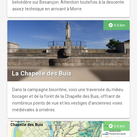
belvédère sur Besançon. Attention toutefois à la descente
assez technique en arrivant à Morre.
explore
3.6 km
La Chapelle des Buis
Dans la campagne bisontine, voici une traversée du milieu
bocager et de la forêt de la Chapelle des Buis, offrant de
nombreux points de vue et les vestiges d’anciennes voies
médiévales à ornières.
explore
3.6 km