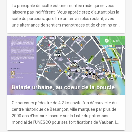
La principale difficulté est une montée raide qui ne vous
laissera pas indifférent ! Vous apprécierez d'autant plus la
suite du parcours, qui offre un terrain plus roulant, avec
une alternance de sentiers monotraces et de chemins en
forêt. Arrivé au Fort de Bregille, profitez de la vue
exceptionnelle sur la Citadelle et la vieille ville avant de
explore
1.4 km
redescendre dans un cadre plus urbain, sur le Fort de
Beauregard avant de revenir au départ.
Balade urbaine, au coeur de la boucle
Ce parcours pédestre de 4,2 km invite à la découverte du
centre historique de Besançon, ville marquée par plus de
2000 ans d'histoire. Inscrite sur la Liste du patrimoine
mondial de l'UNESCO pour ses fortifications de Vauban, la
cité se dévoile à travers un itinéraire fléché au sol d'une