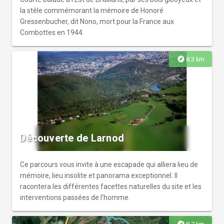
la stèle commémorant la mémoire de Honoré
Gressenbucher, dit Nono, mort pour la France aux
Combottes en 1944.
explore
8.3 km
Découverte de Larnod
Ce parcours vous invite à une escapade qui alliera lieu de
mémoire, lieu insolite et panorama exceptionnel. Il
racontera les différentes facettes naturelles du site et les
interventions passées de l’homme.