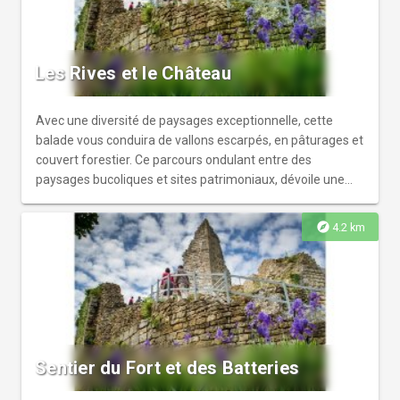
Les Rives et le Château
Avec une diversité de paysages exceptionnelle, cette
balade vous conduira de vallons escarpés, en pâturages et
couvert forestier. Ce parcours ondulant entre des
paysages bucoliques et sites patrimoniaux, dévoile une
campagne bisontine encore bien préservée.
explore
4.2 km
Sentier du Fort et des Batteries