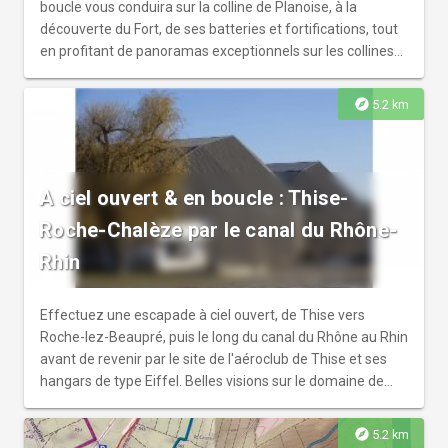
boucle vous conduira sur la colline de Planoise, à la
découverte du Fort, de ses batteries et fortifications, tout
en profitant de panoramas exceptionnels sur les collines
de Besançon et sur la vallée du Doubs. Vous évoluerez
dans une ambiance forestière enchanteresse. Au Nord, un
explore
5.2 km
cheminement forestier permet la liaison avec le parc
urbain.
A ciel ouvert & en boucle : Thise-
Roche-Chalèze par le canal du Rhône-
Rhin
Effectuez une escapade à ciel ouvert, de Thise vers
Roche-lez-Beaupré, puis le long du canal du Rhône au Rhin
avant de revenir par le site de l'aéroclub de Thise et ses
hangars de type Eiffel. Belles visions sur le domaine de
Beaupré, la campagne (animaux, oiseaux) ; au loin la
silhouette du château de Montfaucon sur sa colline ;
explore
5.2 km
Roche-lez-Beaupré (clocher comtois, panneaux