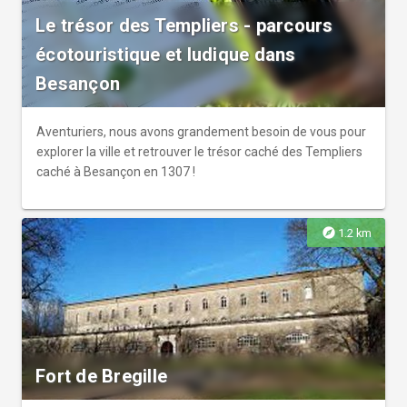
Le trésor des Templiers - parcours
écotouristique et ludique dans
Besançon
Aventuriers, nous avons grandement besoin de vous pour
explorer la ville et retrouver le trésor caché des Templiers
caché à Besançon en 1307 !
explore
1.2 km
Fort de Bregille