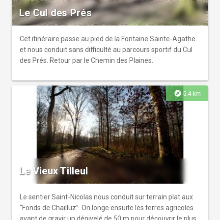
Le Cul des Prés
Cet itinéraire passe au pied de la Fontaine Sainte-Agathe
et nous conduit sans difficulté au parcours sportif du Cul
des Prés. Retour par le Chemin des Plaines.
explore
5.4 km
Le Vieux Tilleul
Le sentier Saint-Nicolas nous conduit sur terrain plat aux
“Fonds de Chailluz”. On longe ensuite les terres agricoles
avant de gravir un dénivelé de 50 m pour découvrir le plus