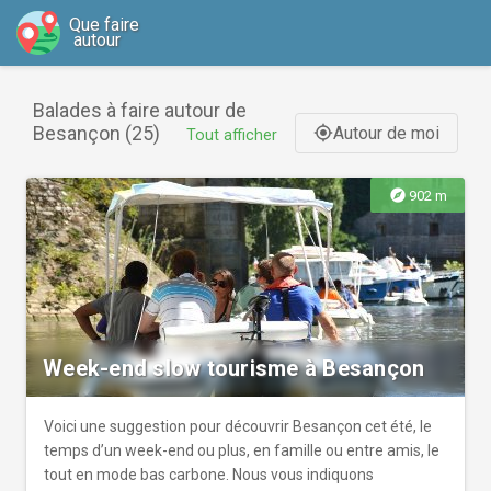
Que faire
autour
Balades à faire autour de
Besançon (25)
Autour de moi
gps_fixed
Tout afficher
explore
902 m
Week-end slow tourisme à Besançon
Voici une suggestion pour découvrir Besançon cet été, le
temps d’un week-end ou plus, en famille ou entre amis, le
tout en mode bas carbone. Nous vous indiquons