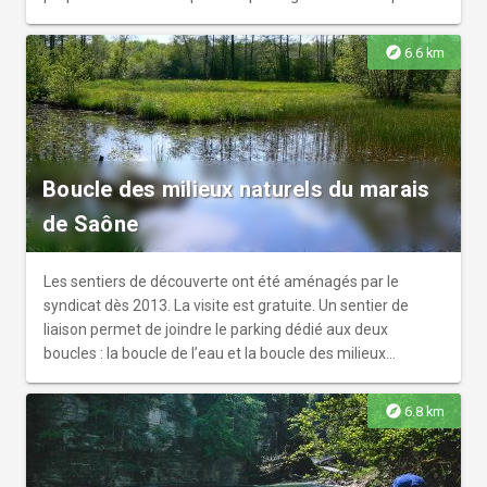
été aménagée pour vous accueillir. Vaste parking, coin
pique-nique, WC… lieu calme et ombragé, restant frais en
explore
6.6 km
cas de grosses chaleurs.
Boucle des milieux naturels du marais
de Saône
Les sentiers de découverte ont été aménagés par le
syndicat dès 2013. La visite est gratuite. Un sentier de
liaison permet de joindre le parking dédié aux deux
boucles : la boucle de l’eau et la boucle des milieux
naturels. A pied, vous devez prendre le cheminement
piétonnier en direction de la salle de l’Espace du marais
explore
6.8 km
sur 300 mètres afin de rejoindre le kiosque. Un fléchage
(panneaux routiers et lames directionnelles) permette de
se repérer et de rendre l’accès plus aisé.