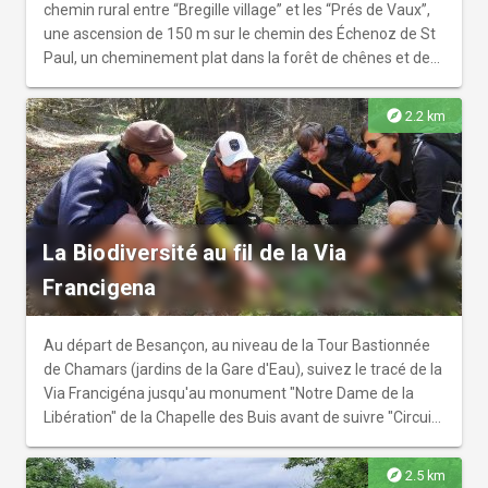
comme le Clos Barbisier et sa collection de roses
chemin rural entre “Bregille village” et les “Prés de Vaux”,
anciennes, ou la promenade des Glacis, lieu de mémoire
une ascension de 150 m sur le chemin des Échenoz de St
offrant un refuge pour la biodiversité locale.
Paul, un cheminement plat dans la forêt de chênes et de
buis des monts de Bregille avant de rejoindre la ville par le
Grand Désert.
explore
2.2 km
La Biodiversité au fil de la Via
Francigena
Au départ de Besançon, au niveau de la Tour Bastionnée
de Chamars (jardins de la Gare d'Eau), suivez le tracé de la
Via Francigéna jusqu'au monument "Notre Dame de la
Libération" de la Chapelle des Buis avant de suivre "Circuit
de la Chapelle des Buis". La fin du parcours se fait par le
chemin aller.
explore
2.5 km