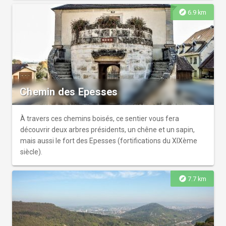
explore
6.9 km
Chemin des Epesses
À travers ces chemins boisés, ce sentier vous fera
découvrir deux arbres présidents, un chêne et un sapin,
mais aussi le fort des Epesses (fortifications du XIXème
siècle).
explore
7.7 km