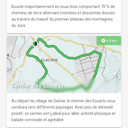
Boucle majoritairement en sous-bois comportant 70 % de
chemins de terre alternant montées et descentes douces
au travers du massif du premier plateau des montagnes
du Jura.
explore
6.9 km
Sentier des Essarts
Au départ du village de Saône, le chemin des Essarts vous
conduira vers différents paysages. Avec peu de dénivelé
positif, ce sentier est l¿idéal pour allier activité physique et
balade conviviale et agréable.