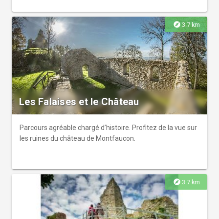
explore
3.7 km
Les Falaises et le Château
Parcours agréable chargé d’histoire. Profitez de la vue sur
les ruines du château de Montfaucon.
explore
3.7 km