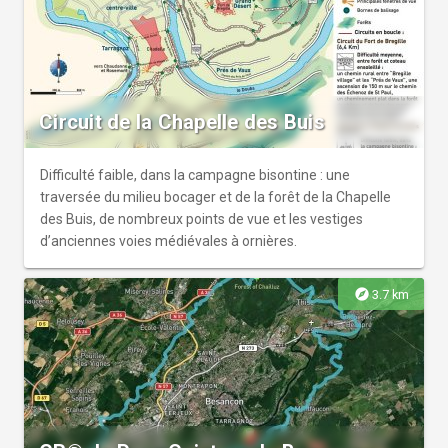
Circuit de la Chapelle des Buis
Difficulté faible, dans la campagne bisontine : une
traversée du milieu bocager et de la forêt de la Chapelle
des Buis, de nombreux points de vue et les vestiges
d’anciennes voies médiévales à ornières.
explore
3.7 km