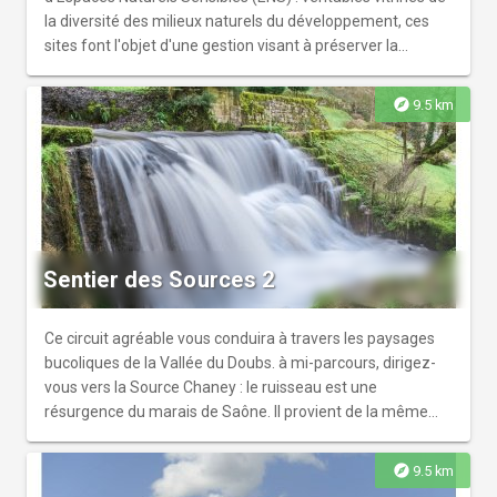
la diversité des milieux naturels du développement, ces
sites font l'objet d'une gestion visant à préserver la
biodiversité et sont également destinés à l'accueil du
public à travers une ouverture et un aménagement
explore
9.5 km
raisonné. Les panneaux que vous allez trouver le long du
parcours vous serviront pour déchiffrer les indices qui
vous permettront de trouver les coordonnées du trésor.
Sentier des Sources 2
Ce circuit agréable vous conduira à travers les paysages
bucoliques de la Vallée du Doubs. à mi-parcours, dirigez-
vous vers la Source Chaney : le ruisseau est une
résurgence du marais de Saône. Il provient de la même
source que l’eau d’Arcier, qui alimente Besançon en eau
potable.
explore
9.5 km