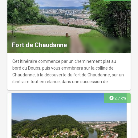
Fort de Chaudanne
Cet itinéraire commence par un cheminement plat au
bord du Doubs, puis vous emmènera sur la colline de
Chaudanne, à la découverte du fort de Chaudanne, sur un
itinéraire tout en relance, dans une succession de
montées et descentes. Vous profiterez de très beaux
panoramas sur la vieille ville et la Citadelle depuis le fort, et
explore
2.7 km
sillonnerez de petits sentiers monotrace au milieu d'un
patrimoine naturel et historique exceptionnel.