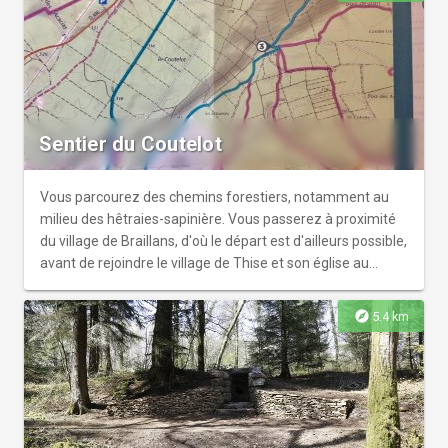
découverte) ; beaux platanes & tilleuls centenaires au bord
du canal du Rhône au Rhin ; jolie vue sur l'église de
Chalèze ; retour à Thise (par la route) ; hangars classés de
type Eiffel (1938) sur l'aérodrome puis via le centre
historique (fontaines, église St Hilaire).
Sentier du Coutelot
Vous parcourez des chemins forestiers, notamment au
milieu des hêtraies-sapinière. Vous passerez à proximité
du village de Braillans, d'où le départ est d'ailleurs possible,
avant de rejoindre le village de Thise et son église au
clocher typique de la région. Pour un départ depuis le
parking du restaurant de Braillans, suivez le descriptif à
explore
5.4 km
partir du point n° 2.