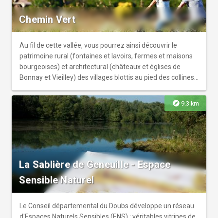
Chemin Vert
Au fil de cette vallée, vous pourrez ainsi découvrir le
patrimoine rural (fontaines et lavoirs, fermes et maisons
bourgeoises) et architectural (châteaux et églises de
Bonnay et Vieilley) des villages blottis au pied des collines
boisées. Vous vous laisserez également séduire par les
charmes des rives de l'Ognon, jamais très loin de
explore
9.3 km
l'itinéraire, et par son patrimoine naturel et paysager
remarquable.
La Sablière de Geneuille - Espace
Sensible Naturel
Le Conseil départemental du Doubs développe un réseau
d'Espaces Naturels Sensibles (ENS) : véritables vitrines de