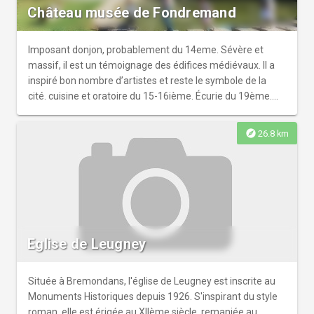
Château musée de Fondremand
Imposant donjon, probablement du 14eme. Sévère et
massif, il est un témoignage des édifices médiévaux. Il a
inspiré bon nombre d’artistes et reste le symbole de la
cité. cuisine et oratoire du 15-16ième. Écurie du 19ème.
Visites guidées. Sur rendez-vous toute l’année. Sans
rendez vous, aux dates et horaires indiqués sur le site.
explore
26.8 km
Eglise de Leugney
Située à Bremondans, l'église de Leugney est inscrite au
Monuments Historiques depuis 1926. S'inspirant du style
roman, elle est érigée au XIIème siècle, remaniée au