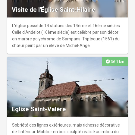
détruites.
Visite de l'Église Saint-Hilaire
L'église possède 14 statues des 14ème et 16ème siècles.
Celle d'Andelot (16ème siècle) est célèbre par son décor
en marbre polychrome de Sampans. Triptyque (1561) du
chœur peint par un élève de Michel-Ange.
explore
36.1 km
Eglise Saint-Valère
Sobriété des lignes extérieures, mais richesse décorative
de l'intérieur. Mobilier en bois sculpté réalisé au milieu du