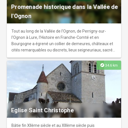
Promenade historique dans la Vallée de
l'Ognon
Tout au long de la Vallée de l'Ognon, de Perrigny-sur-
l'Ognon à Lure, l'Histoire en Franche-Comté et en
Bourgogne a égrené un collier de demeures, châteaux et
cités remarquables ou discrets, lieux seigneuriaux, sacrés
ou de villégiature...un collier de perles posées au fil des
siècles par des familles dans une campagne douce.
explore
34.6 km
Aujourd'hui vingt-cinq de ces sites privés et publics ,
magnifiquement préservés à votre passage ! L'association
de leurs propriétaires vous propose une promenade
inédite et privilégiée au gré de vos itinéraires dans la vallée
de l'Ognon, en serpentant entre le Jura, la Côte d'Or, le
Doubs et la Haute Saône. Vous serez reçus par les maîtres
de maison qui vous feront découvrir le charme de leur
Eglise Saint Christophe
patrimoine.
Bâtie fin XIIème siècle et au XIIIème siècle puis