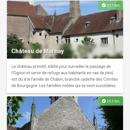
explore
20.1 km
Château de Marnay
Le château primitif, édifié pour surveiller le passage de
l'Ognon et servir de refuge aux habitants en cas de péril,
est dû à la famille de Chalon, branche cadette des Comtes
de Bourgogne. Les familles nobles qui se sont succédées
à Marnay sont les Joiville, Montbéliard, Neufchâtel,
Gorrevod et Bauffremont. En 1794, le château est vendu
explore
20.3 km
par lots et sa cour transformée en place publique.
Vestiges à découvrir : la porte d'entrée, le logis
seigneuriale, la tour polygonale, le pavillon des archives.
Visite uniquement des extérieurs du château. Aujourd'hui,