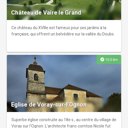
Château de Vaire le Grand
Ce château du XVIIIe est fameux pour ses jardins à la
française, qui offrent un belvédère sur la vallée du Doubs.
explore
10.3 km
Eglise de Voray-sur-l'Ognon
Superbe église construite au 18e s., au centre du village de
Voray sur l'Ognon. L'architecte franc-comtois Nicole fut