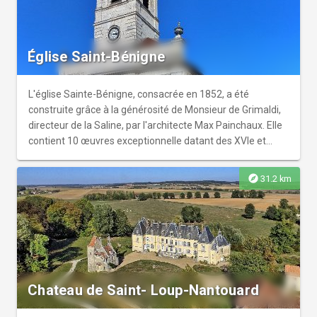
moderne, lorsque le château devient galerie et lors des
évènements de notre saison culturelle aux multiples
visages : Tétramorphe.
Église Saint-Bénigne
L'église Sainte-Bénigne, consacrée en 1852, a été
construite grâce à la générosité de Monsieur de Grimaldi,
directeur de la Saline, par l'architecte Max Painchaux. Elle
contient 10 œuvres exceptionnelle datant des XVIe et
XVIIe siècles ainsi qu'un chemin de croix en cuir repoussé.
Restauration à proximité. Une brochure sur l'histoire de
explore
31.2 km
l'église est en vente à l'office de tourisme.
Chateau de Saint- Loup-Nantouard