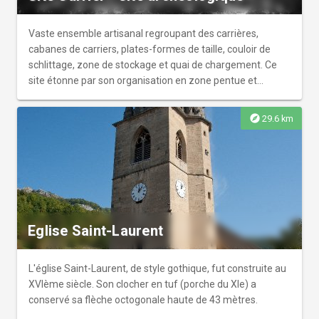
Vaste ensemble artisanal regroupant des carrières,
cabanes de carriers, plates-formes de taille, couloir de
schlittage, zone de stockage et quai de chargement. Ce
site étonne par son organisation en zone pentue et
surprend par son étendue. Une signalétique et un livret en
vente à l'Office de Tourisme (1€) permettent la
explore
29.6 km
découverte de ce site exceptionnel et d'en percer tous les
secrets d'exploitation de la pierre. Accès à pied par le
sentier découverte, en voiture par la D50 (chemin derrière
la Ferme Auberge). Visite libre et gratuite toute l'année
sous la responsabilité du visiteur.
Eglise Saint-Laurent
L'église Saint-Laurent, de style gothique, fut construite au
XVIème siècle. Son clocher en tuf (porche du XIe) a
conservé sa flèche octogonale haute de 43 mètres.