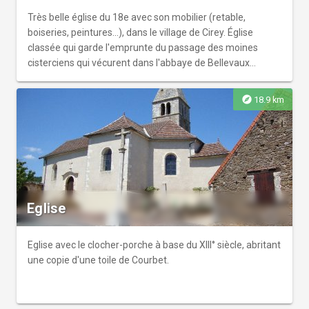
Très belle église du 18e avec son mobilier (retable,
boiseries, peintures...), dans le village de Cirey. Église
classée qui garde l'emprunte du passage des moines
cisterciens qui vécurent dans l'abbaye de Bellevaux
fondée en 1119. Ouvert tours les jours.
explore
18.9 km
Eglise
Eglise avec le clocher-porche à base du XIII° siècle, abritant
une copie d'une toile de Courbet.