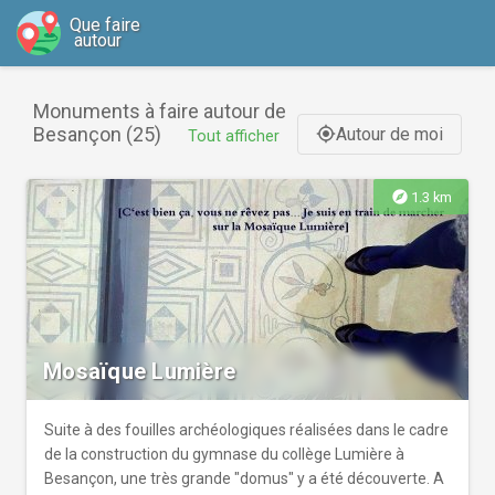
Que faire
autour
Monuments à faire autour de
Besançon (25)
Autour de moi
gps_fixed
Tout afficher
explore
1.3 km
Mosaïque Lumière
Suite à des fouilles archéologiques réalisées dans le cadre
de la construction du gymnase du collège Lumière à
Besançon, une très grande "domus" y a été découverte. A