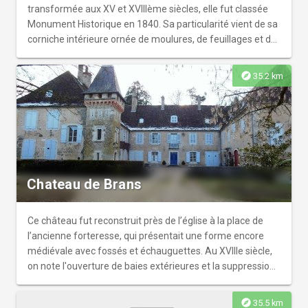
transformée aux XV et XVIIIème siècles, elle fut classée
Monument Historique en 1840. Sa particularité vient de sa
corniche intérieure ornée de moulures, de feuillages et de
têtes humaines au faciès pathologique appelées
"Babouins". Ceux-ci représentent les malades mentaux
explore
35.2 km
que l'on amenait chaque année, lors du pélérinage de
Saint Christophe, patron des voyageurs et des
traverseurs, afin qu'il les fasse revenir de leur monde au
notre. Visite libre tous les jours de 9h à 19h
Chateau de Brans
Ce château fut reconstruit près de l’église à la place de
l’ancienne forteresse, qui présentait une forme encore
médiévale avec fossés et échauguettes. Au XVIIIe siècle,
on note l'ouverture de baies extérieures et la suppression
de la porte d'entrée ainsi que du pont levis. A la fin du XIXe
siècle, le château est doté d'une tour et de décors
explore
35.5 km