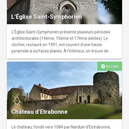
un atelier de lithographie se trouve dans l'ancien logis
seigneuriale. Visite possible sur rendez-vous au 06 87 64
93 02.
L'Église Saint-Symphorien
L'Église Saint-Symphorien présente plusieurs périodes
architecturales (14ème, 15ème et 17ème siècles). Le
clocher, restauré en 1991, est couvert d'une haute
pyramide à surfaces planes. À l'intérieur, on trouve de
nombreuses sculptures : Saint-Nicolas, Sainte-Barbe,
Saint-Vincent, Sainte-Anne et la Vierge... Le chemin de
explore
22.0 km
croix en terre cuite émaillée, une piéta de la Renaissance,
un tableau de Rosaire, sans oublier le tableau antique et
vénéré de la Vierge Miraculeuse sont aussi à découvrir !
L'église est ouverte tous les jours.
Château d'Etrabonne
Le château, fondé vers 1084 par Narduin d’Estrabonne,