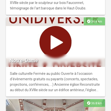
XVIIIe siècle par le sculpteur sur bois Fauconnet,
témoignage de l'art baroque dans le Haut-Doubs.
explore
36.4 km
Notre-Dame
Salle culturelle Fermée au public Ouverte à l'occasion
d'évènements gratuits ou payants (concerts, spectacles,
projections, conférences, ...) Ancienne église Reconstruite
au début du XVIIIe siècle sur un édifice antérieur, l'église
conserve à l'angle sud-ouest un clocher d'époque romane.
Son plan, avec des chapelles communicantes flanquant
explore
36.8 km
une nef unique, un transept non débordant et un choeur