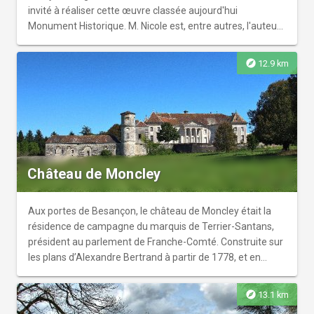
invité à réaliser cette œuvre classée aujourd'hui
Monument Historique. M. Nicole est, entre autres, l'auteur
de l'église de la Madeleine à Besançon. Le plan de l'église
repose sur un plan en croix grecque. Vous pourrez admirer
explore
12.9 km
la magnifique coupole soutenue par huit colonnes. La
décoration intérieure a été refaite en 1845. L'intérieur de
l'église est richement décoré même si très peu d'œuvres
originales y figurent.
Château de Moncley
Aux portes de Besançon, le château de Moncley était la
résidence de campagne du marquis de Terrier-Santans,
président au parlement de Franche-Comté. Construite sur
les plans d’Alexandre Bertrand à partir de 1778, et en
partie inachevée au moment de la Révolution, l’imposante
demeure néoclassique, toujours restée dans la
explore
13.1 km
descendance du commanditaire, se découvre dans une