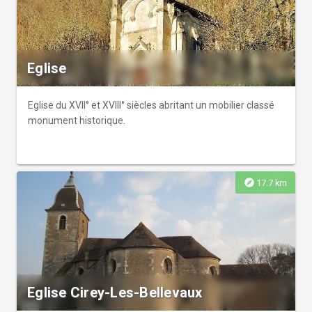
Eglise
Eglise du XVII° et XVIII° siècles abritant un mobilier classé
monument historique.
explore
17.7 km
Eglise Cirey-Les-Bellevaux