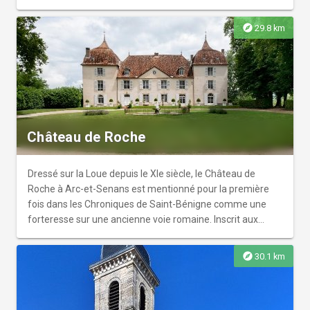
explore
29.8 km
Château de Roche
Dressé sur la Loue depuis le XIe siècle, le Château de
Roche à Arc-et-Senans est mentionné pour la première
fois dans les Chroniques de Saint-Bénigne comme une
forteresse sur une ancienne voie romaine. Inscrit aux
Monuments Historiques depuis 1974, le château est
flanqué de deux tours rappelant les clochers comtois
explore
30.1 km
caractéristiques de Franche-Comté, et ses caves voûtées
ancestrales descendent jusqu'à la rivière en contrebas.
Venez découvrir ce lieu chargé d'histoire, bien que