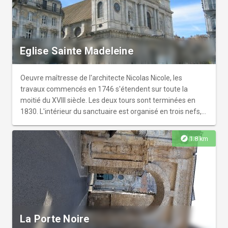
Eglise Sainte Madeleine
Oeuvre maîtresse de l'architecte Nicolas Nicole, les
travaux commencés en 1746 s'étendent sur toute la
moitié du XVIII siècle. Les deux tours sont terminées en
1830. L'intérieur du sanctuaire est organisé en trois nefs,
rythmées par des colonnes, couplées et posées sur
d'imposants stylobates. L'unité architecturale de
explore
1.8 km
l'ensemble fait de cette église un modèle d'architecture
religieuse du XVIII siècle. La Collégiale dispose d'un espace
musée qui témoigne au travers des objets exposés, de 5
siècles d'histoire du quartier spécifique à sa position
avancée, de la tradition viticole, de l'activité sociale et
religieuse de la plus importante paroisse de Besançon au
XXe siècle, des personnages célèbres qui ont marqué de
La Porte Noire
leur identité ce quartier. L'espace Musée Sainte-Madeleine