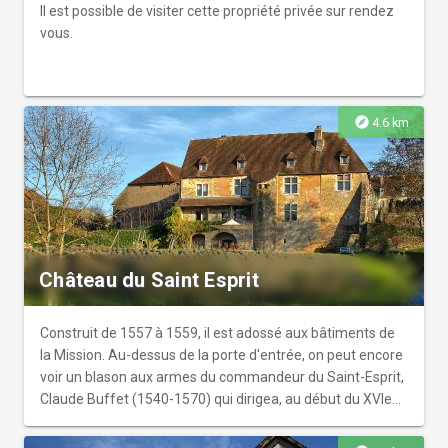
patrimoine et son histoire aux générations futures.
Il est possible de visiter cette propriété privée sur rendez
Vestiges du château de Montfaucon. Accès libre. Parking
vous.
obligatoire vers la salle d'accueil de Montfaucon, prévoir
15 à 30 minutes à pied ensuite (chemin du Donjon interdit
aux véhicules sauf autorisation par la Mairie). Des visites
guidées sont programmées au cours de l'année sur
explore
4.6 km
réservations. Les visites débutent au bas du château.
Possibilité, sur demande, de visites guidées pour les
groupes (visites guidées de 1h30 à 2h00 en français).
Château du Saint Esprit
Construit de 1557 à 1559, il est adossé aux bâtiments de
la Mission. Au-dessus de la porte d'entrée, on peut encore
voir un blason aux armes du commandeur du Saint-Esprit,
Claude Buffet (1540-1570) qui dirigea, au début du XVIe
siècle, l'hôpital de Saint Esprit à Besançon.