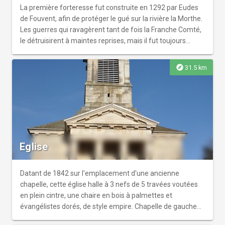
La première forteresse fut construite en 1292 par Eudes
de Fouvent, afin de protéger le gué sur la rivière la Morthe.
Les guerres qui ravagèrent tant de fois la Franche Comté,
le détruisirent à maintes reprises, mais il fut toujours
reconstruit et toujours habité. Remanié entre le 17 et le 19
ème siècle, les travaux sont dû au Baron de Klingin et à la
explore
31.5 km
famille de Menthon, propriétaire depuis 1832. Cette
famille dont les origines savoyardes remontent au 10 é
siècle a toujours été associée à l'histoire de la Franche
Comté.
Eglise
Datant de 1842 sur l'emplacement d'une ancienne
chapelle, cette église halle à 3 nefs de 5 travées voutées
en plein cintre, une chaire en bois à palmettes et
évangélistes dorés, de style empire. Chapelle de gauche
avec autel retable empire à colonnes ioniques, 4 beaux