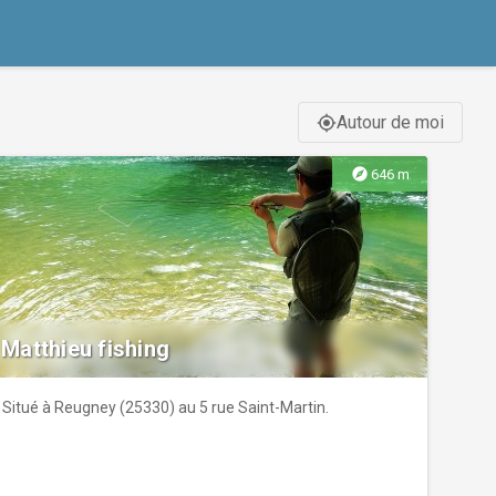
Autour de moi
gps_fixed
explore
646 m
Matthieu fishing
Situé à Reugney (25330) au 5 rue Saint-Martin.