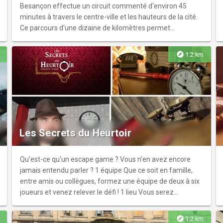
Besançon effectue un circuit commenté d'environ 45
minutes à travers le centre-ville et les hauteurs de la cité.
Ce parcours d'une dizaine de kilomètres permet
d'observer les principaux sites culturels et historiques, tels
que le Quai Vauban, le Parc Micaud, la Synagogue et
explore
1.2 km
l'Horloge Astronomique. Grâce à son toit ouvert, le bus
offre une visibilité optimale sur l'architecture bisontine et
les paysages verdoyants de la ville. Les commentaires
audio accompagnent la visite pour détailler l'histoire
locale.
Les Secrets du Heurtoir
Qu'est-ce qu'un escape game ? Vous n'en avez encore
jamais entendu parler ? 1 équipe Que ce soit en famille,
entre amis ou collègues, formez une équipe de deux à six
joueurs et venez relever le défi ! 1 lieu Vous serez
enfermés dans un lieu, (pas d'inquiétude, ce n'est qu'un
jeu...) en immersion dans une ambiance qui dépendra
explore
1.2 km