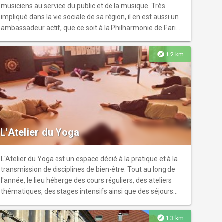
renseignements merci de nous contacter.
musiciens au service du public et de la musique. Très
impliqué dans la vie sociale de sa région, il en est aussi un
ambassadeur actif, que ce soit à la Philharmonie de Paris
ou à la Folle journée de Nantes. Il tend la main à tous les
publics, en particulier les enfants et les adolescents, avec
explore
1.2 km
des projets artistiques spécialement conçus pour eux et
en leur ouvrant les portes du plateau, des répétitions, en
jouant dans les bibliothèques, les préaux d’écoles, les
hangars d’usine... Il crée régulièrement des spectacles
pour le jeune public et lance en 2018 Rendez-vous conte,
la première saison participative consacrée aux contes
musicaux.
L'Atelier du Yoga
L'Atelier du Yoga est un espace dédié à la pratique et à la
transmission de disciplines de bien-être. Tout au long de
l'année, le lieu héberge des cours réguliers, des ateliers
thématiques, des stages intensifs ainsi que des séjours
résidentiels animés par différents professionnels. Parmi
les activités proposées, Christiane Cywinski dispense des
explore
1.3 km