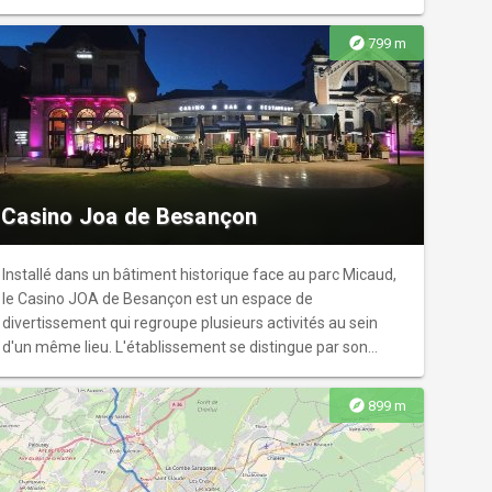
explore
799 m
Casino Joa de Besançon
Installé dans un bâtiment historique face au parc Micaud,
le Casino JOA de Besançon est un espace de
divertissement qui regroupe plusieurs activités au sein
d'un même lieu. L'établissement se distingue par son
architecture et sa situation centrale, à proximité
immédiate des rives du Doubs. Le complexe abrite un
explore
899 m
restaurant, le Comptoir JOA, proposant une cuisine de
type bistro moderne élaborée à partir de produits de
saison. Un bar central complète l'offre, servant de point de