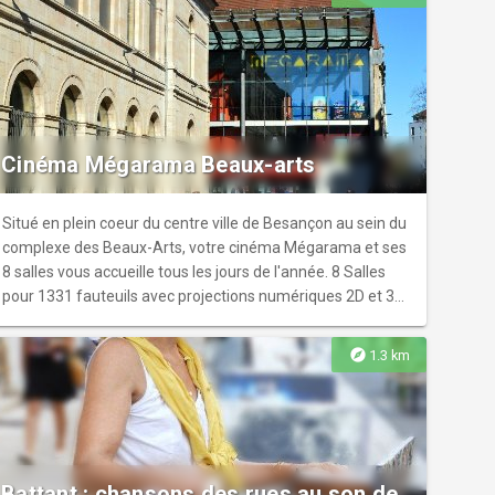
séances de yoga d'inspiration tibétaine. Cette méthode,
accessible à tous les niveaux, se concentre sur le
relâchement des tensions physiques, nerveuses et
mentales. La pratique privilégie la fluidité du mouvement
et la gestion du stress par des techniques de respiration et
de posture adaptées.
Cinéma Mégarama Beaux-arts
Situé en plein coeur du centre ville de Besançon au sein du
complexe des Beaux-Arts, votre cinéma Mégarama et ses
8 salles vous accueille tous les jours de l'année. 8 Salles
pour 1331 fauteuils avec projections numériques 2D et 3D
A deux pas de l'arrêt du tramway "Révolution" - Parking à
proximité Programmation sur le site internet.
explore
1.3 km
Battant : chansons des rues au son de