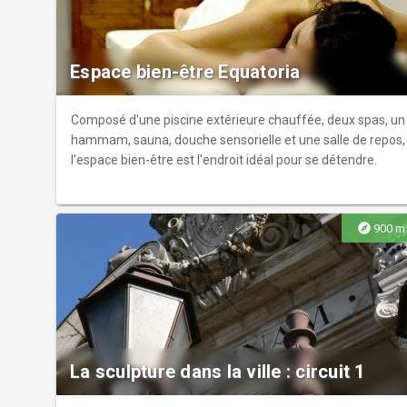
disponibles pour vous renseigner.
Espace bien-être Equatoria
Composé d'une piscine extérieure chauffée, deux spas, un
hammam, sauna, douche sensorielle et une salle de repos,
l'espace bien-être est l'endroit idéal pour se détendre.
explore
900 m
La sculpture dans la ville : circuit 1