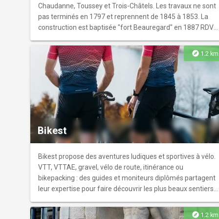
Chaudanne, Toussey et Trois-Châtels. Les travaux ne sont
pas terminés en 1797 et reprennent de 1845 à 1853. La
construction est baptisée "fort Beauregard" en 1887 RDV
14h30 devant le fort Durée entre 1h30 et 2h - Prévoir
chaussures de marche Tarif plein 7€ ; 5€ pour étudiants, -
explore
1.2 km
18 ans, associations adhérentes, les personnes
handicapées et leur accompagnateur ; gratuit pour
demandeurs d’emploi et aux enfants de - de 12 ans.
Réservation et billetterie sur site internet
Bikest
Bikest propose des aventures ludiques et sportives à vélo.
VTT, VTTAE, gravel, vélo de route, itinérance ou
bikepacking : des guides et moniteurs diplômés partagent
leur expertise pour faire découvrir les plus beaux sentiers
et routes du Grand Besançon et des Montagnes du Jura.
Quel que soit le niveau ou l’âge, chaque sortie allie passion
explore
1.2 km