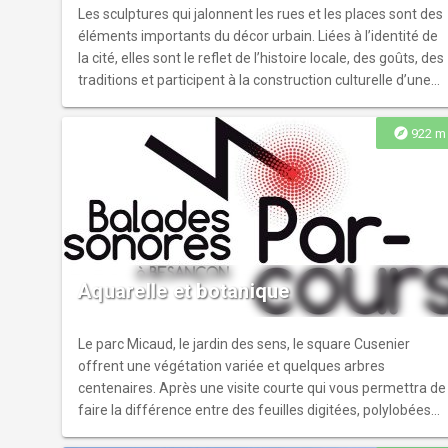
Les sculptures qui jalonnent les rues et les places sont des
éléments importants du décor urbain. Liées à l’identité de
la cité, elles sont le reflet de l’histoire locale, des goûts, des
traditions et participent à la construction culturelle d’une
ville. CIRCUIT 1 : DU PARC MICAUD À L’ESPLANADE DES
DROITS DE L’HOMME
explore
922 m
Aquarelle et botanique
Le parc Micaud, le jardin des sens, le square Cusenier
offrent une végétation variée et quelques arbres
centenaires. Après une visite courte qui vous permettra de
faire la différence entre des feuilles digitées, polylobées…
venez réaliser un dessin botanique aquarellé (aucune