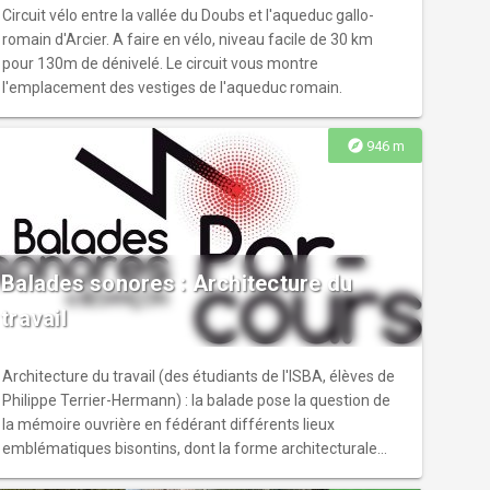
nombreux sites historiques et patrimoniaux et de
Circuit vélo entre la vallée du Doubs et l'aqueduc gallo-
paysages remarquables. Tout au long de l’itinéraire,
romain d'Arcier. A faire en vélo, niveau facile de 30 km
laissez-vous guider par le balisage du pèlerin de la Via
pour 130m de dénivelé. Le circuit vous montre
Francigena, compléter en France par le marquage blanc et
l'emplacement des vestiges de l'aqueduc romain.
rouge des chemins de grande randonnée (GR 145). Toutes
les informations pour préparer votre parcours, sur le site
explore
946 m
officiel de la via Francigena et pour en savoir plus sur les
routes culturelles de l’Europe.
Balades sonores : Architecture du
travail
Architecture du travail (des étudiants de l'ISBA, élèves de
Philippe Terrier-Hermann) : la balade pose la question de
la mémoire ouvrière en fédérant différents lieux
emblématiques bisontins, dont la forme architecturale
interroge la fonction. Elle passe par l'usine Sidhor, le FRAC