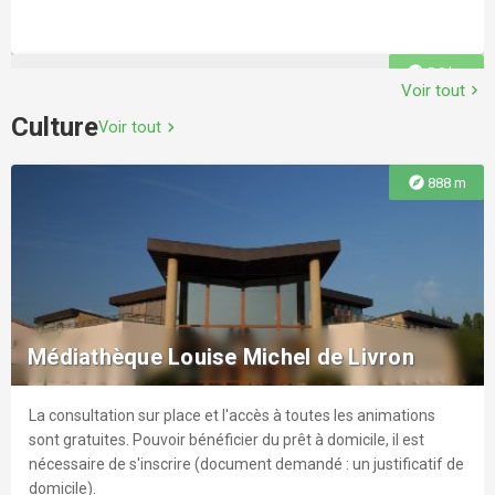
explore
5.9 km
Voir tout
chevron_right
Culture
Voir tout
chevron_right
explore
888 m
Exposition : Espaces de silence
Par Béatrice PECOUT, Acryliques sur kraftr Des sentiers du
Vercors à l'oeuvre picturale, en passant parfois par l'écriture,,
Médiathèque Louise Michel de Livron
l'oeil capte l'immensité, le dessin fixe un détail, une ligne, des
contrastes pour transcrire la beauté des lieux...
La consultation sur place et l'accès à toutes les animations
explore
7.7 km
sont gratuites. Pouvoir bénéficier du prêt à domicile, il est
nécessaire de s'inscrire (document demandé : un justificatif de
domicile).