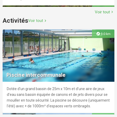
explore
2.4 km
Voir tout
chevron_right
Activités
Voir tout
chevron_right
Exposition Fernand Greco
explore
3.0 km
Comme chaque été au Moulin de Montoison, l’artiste s’invite
chez l’artisan
Médiathèque Loriol
La consultation sur place et l'accès à toutes les animations
explore
7.8 km
sont gratuites. Pouvoir bénéficier du prêt à domicile, il est
Piscine intercommunale
nécessaire de s'inscrire (document demandé : un justificatif de
domicile).
Dotée d'un grand bassin de 25m x 10m et d'une aire de jeux
explore
6.6 km
d’eau sans bassin équipée de canons et de jets divers pour se
mouiller en toute sécurité. La piscine se découvre (uniquement
Exposition Anima
l'été) avec + de 1000m² d'espaces verts ombragés.