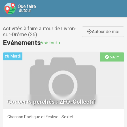
Que faire
autour
Activités à faire autour de Livron-
Autour de moi
gps_fixed
sur-Drôme (26)
Evénements
Voir tout
chevron_right
Mardi
event
explore
582 m
Concerts perchés : ZFO-Collectif
Chanson Poétique et Festive - Sextet