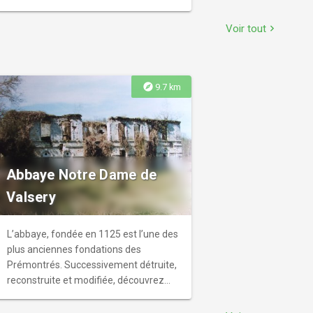
Animations un dimanche sur deux.
Location de poneys sur parcours fléché
Voir tout
chevron_right
forestier en autonomie pour les plus
petits (3 - 8 ans). Mais aussi stages,
compétitions de dressage et
différentes animations. Les cours sont
explore
9.7 km
assurés du mardi au samedi.
Abbaye Notre Dame de
Valsery
L’abbaye, fondée en 1125 est l’une des
plus anciennes fondations des
Prémontrés. Successivement détruite,
reconstruite et modifiée, découvrez
ses 900 ans d’histoire. Après la
Révolution française elle devient