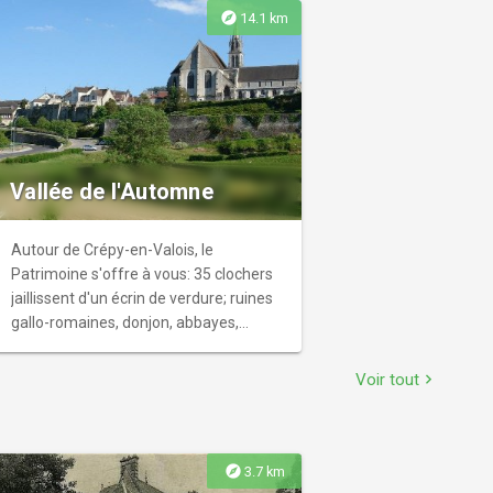
acceptés : - les ciné-chèques - les
explore
14.1 km
chèques vacances (nous ne rendons
pas la monnaie) - les tickets Œuvres
Sociales du Cinéma (EOSC)
Vallée de l'Automne
Autour de Crépy-en-Valois, le
Patrimoine s'offre à vous: 35 clochers
jaillissent d'un écrin de verdure; ruines
gallo-romaines, donjon, abbayes,
château, manoirs et villages
authentiques sont en parfaite
Voir tout
chevron_right
harmonie avec la nature. La rivière
Automne anime les paysages du
Valois. Un beau panorama de
l'architecture du XIème au XIXème
explore
3.7 km
siècle.