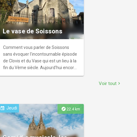
Le vase de Soissons
Comment vous parler de Soissons
sans évoquer l'incontournable épisode
de Clovis et du Vase qui est un lieu à la
fin du Vème siècle. Aujourd'hui encore
ce souvenir reste vivace sur le
territoire. Ici, nous cultivons l'art des
Voir tout
chevron_right
vases ! Qu'elles soient architecturales
ou florales, sur les enseignes, les
façades, ou à l'abri des jardins, ses
représentations sont omniprésentes et
Jeudi
event
explore
22.4 km
entretiennent le mythe ! Les plus
connus sont la fontaine "le vase
Lartigue" au rond-point des Etats-Unis
ou encore le bas-relief sur le