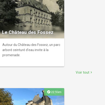
Le Château des Fossez
Autour du Château des Fossez, un parc
arboré ceinturé d’eau invite à la
promenade.
Voir tout
chevron_right
explore
22.9 km