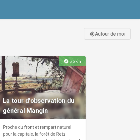
Autour de moi
gps_fixed
explore
5.5 km
La tour d'observation du
général Mangin
Proche du front et rempart naturel
pour la capitale, la forêt de Retz