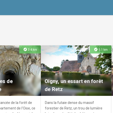
explore
explore
3.4 km
5.1 km
es de
Oigny, un essart en forêt
e
de Retz
ancée de la forêt de
Dans la futaie dense du massif
artement de l'Oise, ce
forestier de Retz, un trou de lumière