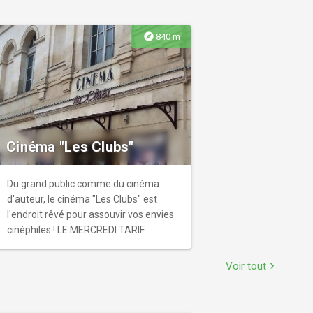
explore
840 m
Cinéma "Les Clubs"
Du grand public comme du cinéma
d'auteur, le cinéma "Les Clubs" est
l'endroit rêvé pour assouvir vos envies
cinéphiles ! LE MERCREDI TARIF
RÉDUIT: 4,60€ POUR TOUS. Carte
d'abonnement : 56€ les 10 places
Voir tout
chevron_right
(Deux entrées maximum par séance).
Location de salle pour conférence,
séminaire, anniversaire... Sont