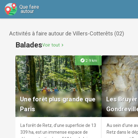
Que faire
autour
Activités à faire autour de Villers-Cotterêts (02)
Balades
Voir tout
chevron_right
explore
2.9 km
Une forêt plus grande que
Les Bruyèr
Paris
Gondrevill
La forêt de Retz, d’une superficie de 13
Au sein d'une av
339 ha, est un immense espace de
Retz dans le dép