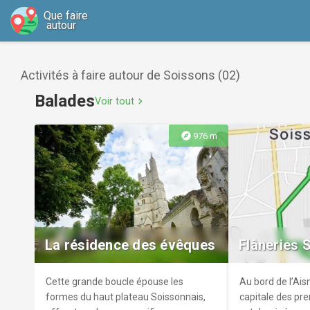
Que faire
autour
Activités à faire autour de Soissons (02)
Balades
Voir tout
chevron_right
explore
976 m
La résidence des évêques
Flâneries 
Cette grande boucle épouse les
Au bord de l’Aisn
formes du haut plateau Soissonnais,
capitale des pr