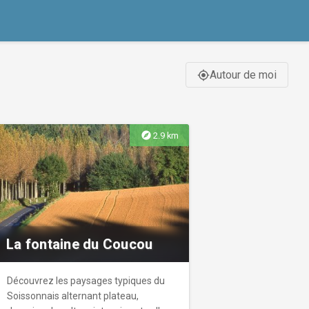
Autour de moi
gps_fixed
explore
2.9 km
La fontaine du Coucou
Découvrez les paysages typiques du
Soissonnais alternant plateau,