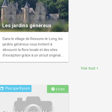
Les jardins généreux
Dans le village de Ressons-le-Long, les
jardins généreux vous invitent à
découvrir la flore locale et des sites
d’exception grâce à un circuit original.
Quatre jardins, quatre inspirations
différentes, où la transmission des
Voir tout
chevron_right
savoirs, le partage, le respect de la
nature et l’émerveillement sont de
mise. Les jardins du Petit Prince, sur le
thème de l'œuvre de Saint-Exupéry
Plus que 8 jours
event
explore
5.3 km
amènent le promeneur à redécouvrir
ce roman philosophique grâce à des
aires d'observations. Enivrez-vous des
bonnes odeurs de la roseraie avant de