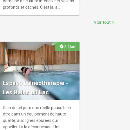
domaine de culture intensive et vallons
profonds et cachés. C’est là, à
proximité des rives de la Crise, que fut
fondé Vauxbuin, dès 1150.
Voir tout
chevron_right
explore
2.9 km
Espace balnéothérapie -
Les Bains du Lac
Rien de tel pour une réelle pause bien-
être dans un équipement de haute
qualité, aux lignes épurées qui
appellent à la déconnexion. Une