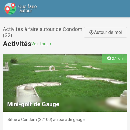
Que faire
autour
Activités à faire autour de Condom
Autour de moi
gps_fixed
(32)
Activités
Voir tout
chevron_right
explore
2.1 km
Mini-golf de Gauge
Situé à Condom (32100) au parc de gauge.