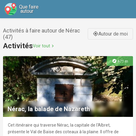
Que faire
autour
Activités à faire autour de Nérac
Autour de moi
gps_fixed
(47)
Activités
Voir tout
chevron_right
explore
671 m
Nérac, la balade de Nazareth
Cet itinéraire qui traverse Nérac, la capitale de l'Albret,
présente le Val de Baïse des coteaux à la plaine. Il offre de