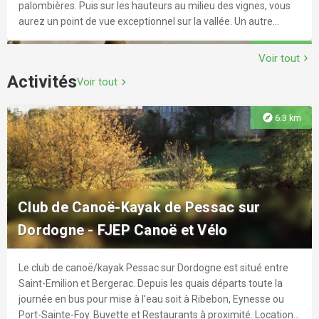
palombières. Puis sur les hauteurs au milieu des vignes, vous
aurez un point de vue exceptionnel sur la vallée. Un autre
circuit de randonnée se trouve sur la commune : Boucle locale
explore
3.3 km
de la Durèze (1,5km - 30 minutes).
Voir tout
chevron_right
Activités
Voir tout
chevron_right
explore
6.3 km
Les Pistes de Robin : la bastide de
Pellegrue
Un parcours et un livret pour découvrir le patrimoine de
Club de Canoë-Kayak de Pessac sur
Pellegrue en s'amusant! Au programme : petits jeux et
Dordogne - FJEP Canoë et Vélo
énigmes, au fil du parcours. Venez chercher le livret aux
horaires d'ouverture de l'Office de Tourisme de Pellegrue, et
n'oubliez pas de revenir à la fin pour découvrir une petite
Le club de canoë/kayak Pessac sur Dordogne est situé entre
explore
3.4 km
surprise ! Un parcours d'environ 1h, adapté aux enfants
Saint-Emilion et Bergerac. Depuis les quais départs toute la
lecteurs (7 à 12 ans).
journée en bus pour mise à l’eau soit à Ribebon, Eynesse ou
Port-Sainte-Foy. Buvette et Restaurants à proximité. Location