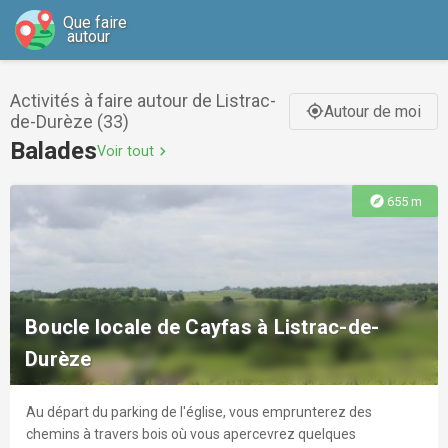
Que faire
autour
Activités à faire autour de Listrac-
Autour de moi
gps_fixed
de-Durèze (33)
Balades
Voir tout
chevron_right
explore
655 m
Boucle locale de Cayfas à Listrac-de-
Durèze
Au départ du parking de l'église, vous emprunterez des
chemins à travers bois où vous apercevrez quelques