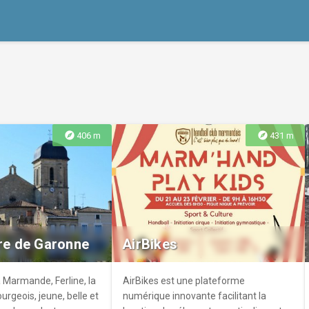
explore
explore
406 m
431 m
rre de Garonne
AirBikes
 à Marmande, Ferline, la
AirBikes est une plateforme
bourgeois, jeune, belle et
numérique innovante facilitant la