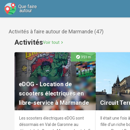
Que faire
autour
Activités à faire autour de Marmande (47)
Activités
Voir tout
chevron_right
explore
351 m
eDOG - Location de
scooters électriques en
libre-service à Marmande
Circuit Te
Les scooters électriques eDOG sont
Il était une fois
désormais en Val de Garonne au
fille d'un riche 