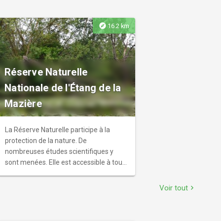
explore
16.2 km
Réserve Naturelle
Nationale de l'Étang de la
Mazière
La Réserve Naturelle participe à la
protection de la nature. De
nombreuses études scientifiques y
sont menées. Elle est accessible à tout
type de public (scolaires, grand public,
établissements spécialisés) pour y
Voir tout
chevron_right
observer la faune et la flore, mais
uniquement lors de visites
accompagnées d'un agent de la