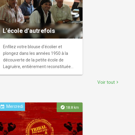
L'école d'autrefois
Enfilez votre blouse d'écolier et
plongez dans les années 1950 à la
découverte de la petite école de
Lagruère, entièrement reconstituée
avec du matériel d'époque. Un voyage
dans le temps !
Voir tout
chevron_right
Mercredi
event
explore
18.8 km