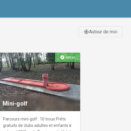
Autour de moi
gps_fixed
explore
583 m
Mini-golf
Parcours mini-golf : 10 trous Prêts
gratuits de clubs adultes et enfants à