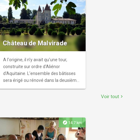
Château de Malvirade
A l'origine, il n'y avait qu'une tour,
construite sur ordre d'Aliénor
d'Aquitaine. L'ensemble des bâtisses
sera érigé ou rénové dans la deuxième
moitié du XVème siècle, témoin de la
première Renaissance. Un siècle plus
Voir tout
chevron_right
tard, Malvirade sera une des maisons
d'Henry de Navarre et vivra les huit
guerres de Religion. Au XVIIème siècle
une aile est revisitée et des jardins à la
explore
14.7 km
française voient le jour. Réservation
obligatoire.