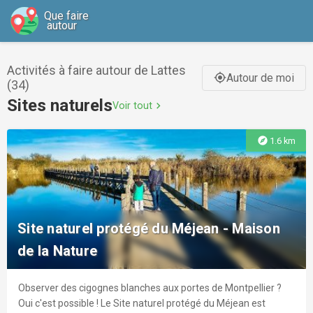
Que faire
autour
Activités à faire autour de Lattes
Autour de moi
gps_fixed
(34)
Sites naturels
Voir tout
chevron_right
explore
1.6 km
Site naturel protégé du Méjean - Maison
de la Nature
Observer des cigognes blanches aux portes de Montpellier ?
Oui c'est possible ! Le Site naturel protégé du Méjean est