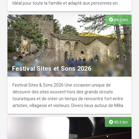
Idéal pour toute la famille et adapté aux personnes en
situation de handicap. Il permet une multitude d'activités
aquatiques avec; autour, un ponton de pêche, un city
explore
84.9 km
stade, jeux pour enfants, aires de pique nique et de
barbecue. ATTENTION: La baignade est non surveillée, soit
sous votre propre responsabilité.
Festival Sites et Sons 2026
Festival Sites & Sons 2026 Une occasion unique de
découvrir des sites souvent hors des grands circuits
touristiques et de créer un temps de rencontre fort entre
artistes, villageois et visiteurs. Divers lieux autour de Millau
& Grands Causses Un festival itinérant unique qui fait
résonner plus de 200 concerts depuis 16 ans, dans des
explore
85.3 km
sites patrimoniaux remarquables (viaduc, château,
prieurés…). Dès 19 h, les lieux s’ouvrent avec un spectacle