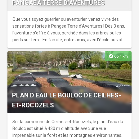
PANGAEA TERRE D’AVENTURES
Que vous soyez guerrier ou aventurier, venez vivre des
sensations fortes à Pangea Terre d'Aventures ! Dès 3 ans,
l'aventure s'offre à vous, perchée dans les arbres ou les
pieds sur terre. En famille, entre amis, avec l'école ou votre
entreprise (CE), l'équipe vous accueille et vous guide en
toute sécurité. Le parc, le seul en forêt à Vendres-Plage,
explore
66.4 km
se situe à 500 m de la plage, à l'ombre des arbres.
Escalade, parcours aventure, et bien plus vous attend,
avec toujours quelque chose à faire pour tous les âges et
toutes les envies.
PLAN D'EAU LE BOULOC DE CEILHES-
ET-ROCOZELS
Sur la commune de Ceilhes-et-Rocozels, le plan d’eau du
Bouloc est situé à 430 m d’altitude avec une vue
imprenable sur la forêt et les montagnes environnantes.