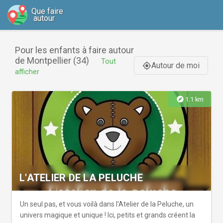
Que faire
autour
Pour les enfants à faire autour
de Montpellier (34)
Tout
Autour de moi
gps_fixed
afficher
explore
1.1 km
L'ATELIER DE LA PELUCHE
Un seul pas, et vous voilà dans l’Atelier de la Peluche, un
univers magique et unique ! Ici, petits et grands créent la