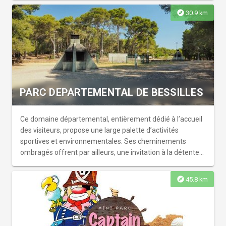
explore
30.9 km
PARC DEPARTEMENTAL DE BESSILLES
Ce domaine départemental, entièrement dédié à l’accueil
des visiteurs, propose une large palette d’activités
sportives et environnementales. Ses cheminements
ombragés offrent par ailleurs, une invitation à la détente
comme à la déambulation contemplative. Le site de
Bessilles s’est doté d’un plan de gestion forestier et
explore
45.8 km
écologique afin d’assurer la pérennité de ses milieux
naturels et de favoriser la biodiversité. Le parc
départemental vous accueille pour un moment de détente
autour de l’aire de pique aménagée et de son aire de jeux