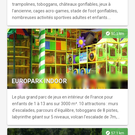
trampolines, toboggans, châteaux gonflables, jeux à
l’ancienne, cages acro-games, stade de foot gonflables,
nombreuses activités sportives adultes et enfants.
Nouveauté : activités pour handicapés (adultes et enfants)
avec 3 balançoires, nouvel espace pour les -10 ans. “Aqua
explore
50.5 km
Dino” : 500 m² de jeux d’eau dédiés aux enfants avec
plages, jets d’eau, transats. Parc ombragé équipé de
brumisateurs et aires de pique-nique. Dinoland-Aquadino
fait partie d'un complexe de loisirs qui comprend
également les parcs de jeux Dinopark et Dinogolf.
EUROPARK INDOOR
Le plus grand parc de jeux en intérieur de France pour
enfants de 1 à 13 ans sur 3000 m². 10 attractions : murs
d’escalades, parcours d’équilibre, toboggans de 8 pistes,
labyrinthe géant sur 5 niveaux, volcan l’escalade de 7m,
trampolines, 2 aires de jeux. Espaces éducatifs,
bibliothèque, accès internet gratuit, coin détente, coin VIP,
explore
57.1 km