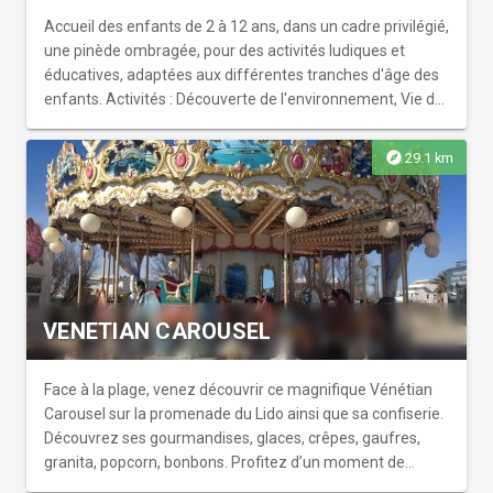
Accueil des enfants de 2 à 12 ans, dans un cadre privilégié,
une pinède ombragée, pour des activités ludiques et
éducatives, adaptées aux différentes tranches d'âge des
enfants. Activités : Découverte de l'environnement, Vie de
groupe, Jeux et grands jeux, Activités manuelles et
artistiques, Veillées... Accueil à la journée ou à la demi
explore
29.1 km
journée. Le centre de loisirs dispose d'installations
entièrement réhabilitées avec : - 4 salles d'activités pour
les primaires, dont 2 pouvant être agrandies grâce à une
cloison amovible - un espace maternel (2-6 ans)
comprenant 2 salles et un espace de repos Encadrement :
Une équipe dynamique d'animateurs BAFA, BAFD et
BEATEP.
VENETIAN CAROUSEL
Face à la plage, venez découvrir ce magnifique Vénétian
Carousel sur la promenade du Lido ainsi que sa confiserie.
Découvrez ses gourmandises, glaces, crêpes, gaufres,
granita, popcorn, bonbons. Profitez d’un moment de
détente en famille dans un cadre exceptionnel !