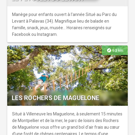
Lattes, et profitez d'une journée remplie de fun !
Manège pour enfants ouvert à l'année Situé au Parc du
Levant à Palavas (34). Magnifique lieu de balade en
famille, snack, jeux, musée... Horaires renseignés sur
Facebook ou Instagram.
explore
9.3 km
LES ROCHERS DE MAGUELONE
Situé à Villeneuve les Maguelone, à seulement 15 minutes
de Montpellier et de la mer, le parc de loisirs des Rochers
de Maguelone vous offre un grand bol d’air frais au cœur
d’une forêt de chênes centenaires. Le temps d’une