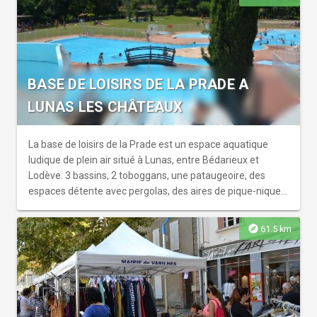
espace “anniversaire”. Restauration sur place. Parc
climatisé et chauffé, sécurisé par caméras et écrans de
contrôle.
BASE DE LOISIRS DE LA PRADE A
LUNAS LES CHÂTEAUX
La base de loisirs de la Prade est un espace aquatique
ludique de plein air situé à Lunas, entre Bédarieux et
Lodève. 3 bassins, 2 toboggans, une pataugeoire, des
espaces détente avec pergolas, des aires de pique-nique,
des équipements de fitness urbain, un bike-park, un
snack-bar-restaurant, une aire de service pour les
explore
61.5 km
campings-cars... C'est l'endroit idéal pour s'amuser et se
ressourcer, en famille, entre amis ou en solo ! Le Parc
aquatique est ouvert du 1er juillet au 31 août 7 jours/7 de
11h à 19h.