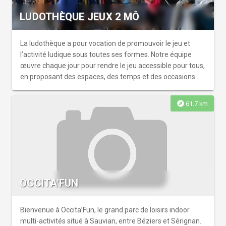
LUDOTHÈQUE JEUX 2 MÔ
La ludothèque a pour vocation de promouvoir le jeu et
l’activité ludique sous toutes ses formes. Notre équipe
œuvre chaque jour pour rendre le jeu accessible pour tous,
en proposant des espaces, des temps et des occasions
pour que chacun.e, quel que soit son âge ou son parcours,
puisse découvrir ou redécouvrir le plaisir de jouer. Nos
explore
61.7 km
actions visent à favoriser les rencontres et les échanges
au cœur des Hauts Cantons, en plaçant le jeu au centre de
la convivialité et du partage. Le jeu est un outil puissant
pour faciliter la socialisation des plus jeunes, créer du
dialogue, renforcer les liens intergénérationnels et
encourager l’inclusion. Nous avons également à cœur de
mettre l’art et la culture à la portée de chacun, nous
OCCITA'FUN
proposons donc régulièrement des temps d’activités
artistiques, des moments de lectures partagées et la mise
à disposition de livres. Enfin, le maître mot de toutes nos
Bienvenue à Occita’Fun, le grand parc de loisirs indoor
actions est la joie Sandrine : 06.26.20.22.54 adresse : rue
multi-activités situé à Sauvian, entre Béziers et Sérignan.