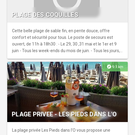
PLAGE DES COQUILLES
Cette belle plage de sable fin, en pente douce, offre
confort et sécurité pour tous. Le poste de secours est
ouvert, de 11h à 18h30 : - Le 29, 30 ,31 mai et le 1er et 9
juin - Tous les week-ends du mois de juin. - Tous les jours,
du 28 juin au 31 août. - Le 6 et 7 septembre. Plage
accessible aux PMR en saison : cheminement par tapis
explore
9.1 km
rigide. Toilettes accessibles à proximité :1) cabine au
début de la promenade Sainte Catherine, ouverte à
l'année 2) Parking Quai d'Honneur, Port de Plaisance,
ouverte en saison.
PLAGE PRIVEE - LES PIEDS DANS L'O
La plage privée Les Pieds dans l'O vous propose une