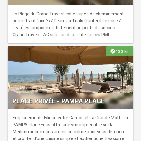
Saint-Sauveur n'est plus balisée. Un nouvel itinéraire est
en cours de création. Dans l'attente, nous vous invitons à
parcourir le domaine départemental en 'visite libre'.
La Plage du Grand Travers est équipée de cheminement
permettant l’accès à l’eau. Un Tiralo (fauteuil de mise à
l’eau) est proposé gratuitement au poste de secours
Grand Travers. WC situé au départ de l'accès PMR.
explore
13.3 km
PLAGE PRIVÉE - PAMPA PLAGE
Emplacement idylique entre Carnon et La Grande Motte, la
PAMPA Plage vous offre une vue imprenable sur la
Mediterrannée dans un lieu au calme pour vous détendre
et profiter d’une cuisine simple et authentique. Evasion et