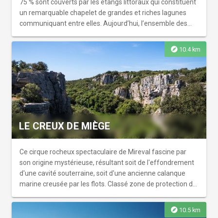
75 % sont couverts par les étangs littoraux qui constituent
un remarquable chapelet de grandes et riches lagunes
communiquant entre elles. Aujourd’hui, l’ensemble des
étangs palavasiens est reconnu et protégé, classé en
zone Natura 2000 (habitats naturels et espèces animales
explore
10.4 km
et végétales d’intérêt communautaire), labellisé Ramsar
(zone humide d’importance internationale).
LE CREUX DE MIÈGE
Ce cirque rocheux spectaculaire de Mireval fascine par
son origine mystérieuse, résultant soit de l'effondrement
d'une cavité souterraine, soit d'une ancienne calanque
marine creusée par les flots. Classé zone de protection de
biotope sur 32 hectares, le site dévoile un paysage
saisissant composé de hautes corniches calcaires, d'une
explore
10.5 km
mare alimentée par une source karstique, de garrigues