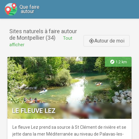
Que faire
autour
Sites naturels à faire autour
de Montpellier (34)
Tout
Autour de moi
gps_fixed
afficher
explore
1.2 km
LE FLEUVE LEZ
Le fleuve Lez prend sa source à St Clément de rivière et se
jette dans la mer Méditerranée au niveau de Palavas-les-