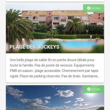
apéritif convivial !!!
explore
9.0 km
PLAGE DES JOCKEYS
Une belle plage de sable fin en pente douce idéale pour
toute la famille. Pas de poste de secours. Equipements
PMR en saison : plage accessible. Cheminement par tapis
rigide. Place de parking réservée. Pas de tiralo. Sanitaires
non accessibles aux PMR. 1 place de parking réservée à
proximité.
explore
9.0 km