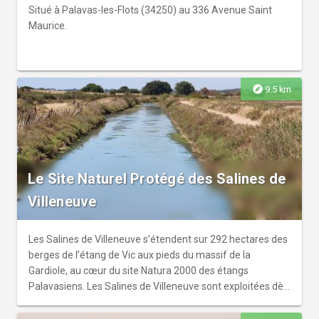
Situé à Palavas-les-Flots (34250) au 336 Avenue Saint
Maurice.
explore
9.5 km
Le Site Naturel Protégé des Salines de
Villeneuve
Les Salines de Villeneuve s’étendent sur 292 hectares des
berges de l’étang de Vic aux pieds du massif de la
Gardiole, au cœur du site Natura 2000 des étangs
Palavasiens. Les Salines de Villeneuve sont exploitées dès
le XIIe siècle par l’évêché de Maguelone. C’est en 1890 que
la Compagnie des Salins du Midi prend un bail de 100 ans