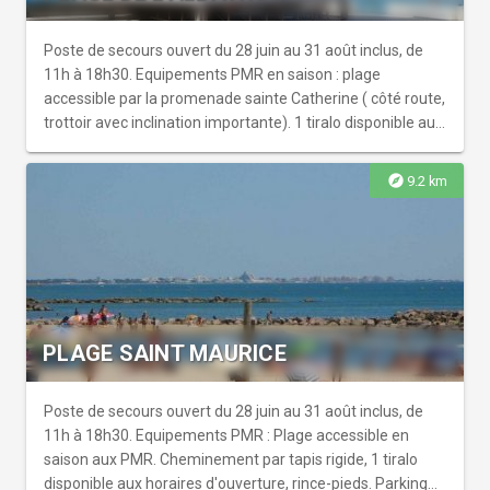
Poste de secours ouvert du 28 juin au 31 août inclus, de
11h à 18h30. Equipements PMR en saison : plage
accessible par la promenade sainte Catherine ( côté route,
trottoir avec inclination importante). 1 tiralo disponible aux
heures d'ouverture. Rince-pieds. Pas de sanitaires
accessibles.
explore
9.2 km
PLAGE SAINT MAURICE
Poste de secours ouvert du 28 juin au 31 août inclus, de
11h à 18h30. Equipements PMR : Plage accessible en
saison aux PMR. Cheminement par tapis rigide, 1 tiralo
disponible aux horaires d'ouverture, rince-pieds. Parking