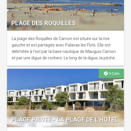
PLAGE DES ROQUILLES
La plage des Roquilles de Carnon est située sur la rive
gauche et est partagée avec Palavas les Flots. Elle est
délimitée à l’est par la base nautique de Mauguio Carnon
et par une digue de rochers. Le long de la digue, la pêche
est autorisée coté mer. Cette plage dispose également
d’un poste de surveillance. En été, une paillote est
explore
9.5 km
disponible sur cette plage avec locations de matelas.
Rampe d'accès pour PMR, 3 places de parking PMR sur
l'avenue Samuel Bassaget. Zone de baignade surveillée.
PLAGE PRIVEE - LA PLAGE DE L'HÔTEL