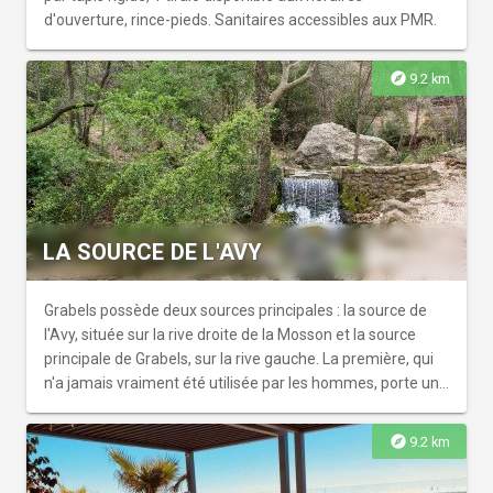
d'ouverture, rince-pieds. Sanitaires accessibles aux PMR.
explore
9.2 km
LA SOURCE DE L'AVY
Grabels possède deux sources principales : la source de
l'Avy, située sur la rive droite de la Mosson et la source
principale de Grabels, sur la rive gauche. La première, qui
n'a jamais vraiment été utilisée par les hommes, porte un
nom très ancien, l'Avy et un nom plus récent, le Dragas (le
dragon). La source de l'Avy ou le "gouffre du Dragon" qui
explore
9.2 km
donne naissance à un petit affluent de la Mosson, l'Avy,
long de 200 mètres.Le parc autour de la source de l'Avy et