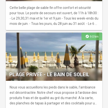
Cette belle plage de sable fin offre confort et sécurité
pour tous. Le poste de secours est ouvert, de 11h à 18h30 :
- Le 29,30,31 mai et le 1er et 9 juin - Tous les week-ends du
mois de juin. - Tous les jours, du 28 juin au 31 août. - Le 6 et
7 septembre. Equipements : Rince-pieds, bracelets
d’identification gratuits pour vos enfants. Equipements
explore
9.0 km
PMR en saison : 1 tiralo, cheminement par tapis rigide, 2
places de parking réservées. 1 accessound (casque
d’accès à la baignade pour malvoyant). Le kiosque multi-
services nommé Kiosky, labellisé "Tourisme et Handicap"
pour les 4 handicaps vous offre : douches et sanitaires
accessibles aux PMR, espace bébé, point secours et
armoire à pharmacie, recharge fauteuils roulants
PLAGE PRIVEE - LE BAIN DE SOLEIL
électriques, assistance technique (outils). A deux pas :
mini-golf, jeux pour les plus petits, terrain de beach-soccer,
plage privée et restaurant de plage.
Nous vous accueillons les pieds dans le sable, l’ambiance
est décontractée. Notre chef vous propose à l’ardoise des
produits frais et de qualité au gré du marché. A la carte,
des planches de tapas à partager et des cocktails pour un