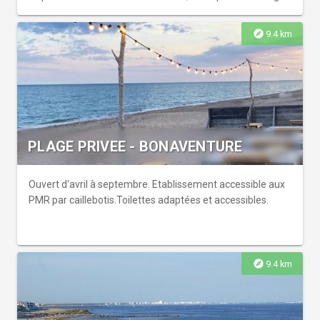
attenant (place PMR en cours de réalisation).
explore
9.4 km
PLAGE PRIVEE - BONAVENTURE
Ouvert d'avril à septembre. Etablissement accessible aux
PMR par caillebotis.Toilettes adaptées et accessibles.
explore
9.4 km