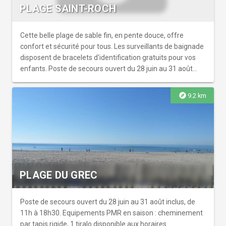
PLAGE SAINT-ROCH
Cette belle plage de sable fin, en pente douce, offre
confort et sécurité pour tous. Les surveillants de baignade
disposent de bracelets d'identification gratuits pour vos
enfants. Poste de secours ouvert du 28 juin au 31 août
inclus, de 11h à 18h30. Plage accessible aux PMR en
saison. Equipements : cheminement par tapis rigide, 1
explore
9.2 km
tiralo disponible aux heures d'ouverture, rince-pieds.
Toilettes non accessibles aux PMR.
PLAGE DU GREC
Poste de secours ouvert du 28 juin au 31 août inclus, de
11h à 18h30. Equipements PMR en saison : cheminement
par tapis rigide, 1 tiralo disponible aux horaires