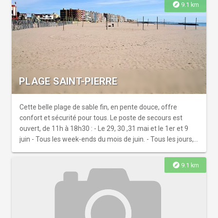
explore
9.1 km
PLAGE SAINT-PIERRE
Cette belle plage de sable fin, en pente douce, offre
confort et sécurité pour tous. Le poste de secours est
ouvert, de 11h à 18h30 : - Le 29, 30 ,31 mai et le 1er et 9
juin - Tous les week-ends du mois de juin. - Tous les jours,
du 28 juin au 31 août. - Le 6 et 7 septembre. Plage
accessible aux PMR en saison : cheminement par tapis
explore
9.1 km
rigide. Toilettes accessibles à proximité :1) cabine au
début de la promenade Sainte Catherine, ouverte à
l'année 2) Parking Quai d'Honneur, Port de Plaisance,
ouverte en saison.