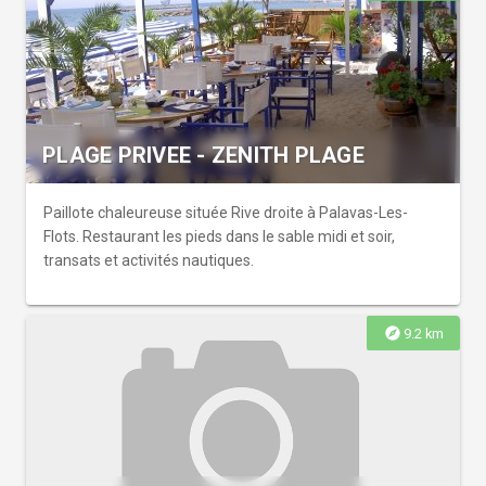
Toilettes non accessibles aux PMR.
PLAGE PRIVEE - ZENITH PLAGE
Paillote chaleureuse située Rive droite à Palavas-Les-
Flots. Restaurant les pieds dans le sable midi et soir,
transats et activités nautiques.
explore
9.2 km