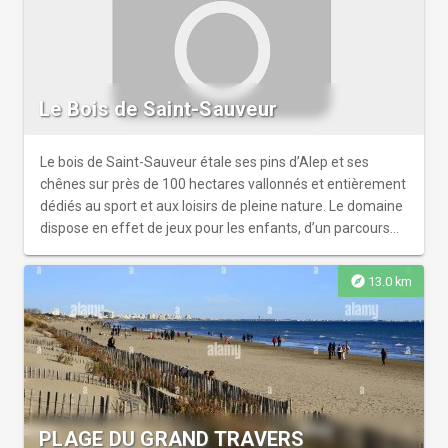
Le Bois de Saint-Sauveur
Le bois de Saint-Sauveur étale ses pins d’Alep et ses
chênes sur près de 100 hectares vallonnés et entièrement
dédiés au sport et aux loisirs de pleine nature. Le domaine
dispose en effet de jeux pour les enfants, d’un parcours
de santé et d’un maillage étendu de pistes pour la
randonnée pédestre, le VTT ou l’équitation. Le bois est
explore
13.0 km
situé à l’ouest du Domaine de Restinclières qu’il est
d’ailleurs possible de rejoindre directement et en tout
sécurité. Les deux domaines sont d’ailleurs
complémentaires et offrent près de 300 hectares de
nature protégée aux portes de Montpellier. Parking sur
place, aire de pique-nique, jeux, piste de découverte vélo
pour les enfants. ATTENTION: la randonnée 'PR' du Bois de
PLAGE DU GRAND TRAVERS