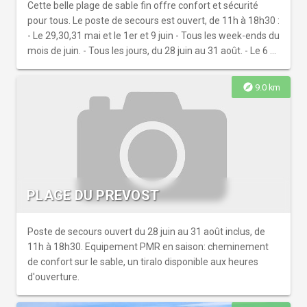
(casque d’accès à la baignade pour malvoyant). Le
Cette belle plage de sable fin offre confort et sécurité
kiosque multi-services nommé Kiosky, labellisé "Tourisme
pour tous. Le poste de secours est ouvert, de 11h à 18h30 :
et Handicap" pour les 4 handicaps vous offre : douches et
- Le 29,30,31 mai et le 1er et 9 juin - Tous les week-ends du
sanitaires accessibles aux PMR, espace bébé, point
mois de juin. - Tous les jours, du 28 juin au 31 août. - Le 6 et
secours et armoire à pharmacie, recharge fauteuils
7 septembre. Equipements : Rince-pieds, bracelets
roulants électriques, assistance technique (outils). A deux
d’identification gratuits pour vos enfants. Equipements
explore
9.0 km
pas : mini-golf, jeux pour les plus petits, terrain de beach-
PMR en saison : 1 tiralo, cheminement par tapis rigide, 2
soccer, plage privée et restaurant de plage.
places de parking réservées. 1 accessound (casque
d’accès à la baignade pour malvoyant). Le kiosque multi-
services nommé Kiosky, labellisé "Tourisme et Handicap"
vous offre : douches et sanitaires accessibles aux PMR,
espace bébé, point secours et armoire à pharmacie,
recharge fauteuils roulants électriques, assistance
PLAGE DU PREVOST
technique (outils). A deux pas : mini-golf, jeux pour les plus
petits, terrain de beach-soccer, plage privée et restaurant
de plage.
Poste de secours ouvert du 28 juin au 31 août inclus, de
11h à 18h30. Equipement PMR en saison: cheminement
de confort sur le sable, un tiralo disponible aux heures
d'ouverture.