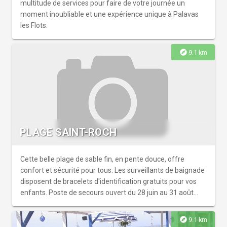
multitude de services pour faire de votre journée un
moment inoubliable et une expérience unique à Palavas
les Flots.
explore
9.1 km
PLAGE SAINT-ROCH
Cette belle plage de sable fin, en pente douce, offre
confort et sécurité pour tous. Les surveillants de baignade
disposent de bracelets d'identification gratuits pour vos
enfants. Poste de secours ouvert du 28 juin au 31 août
inclus, de 11h à 18h30. Plage accessible aux PMR en
saison. Equipements : cheminement par tapis rigide, 1
explore
9.1 km
tiralo disponible aux heures d'ouverture, rince-pieds.