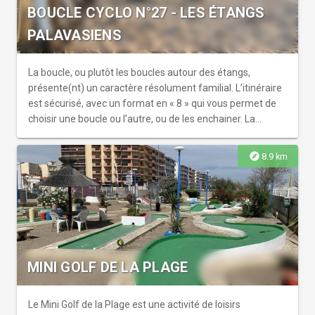
BOUCLE CYCLO N°27 - LES ÉTANGS
PALAVASIENS
La boucle, ou plutôt les boucles autour des étangs,
présente(nt) un caractère résolument familial. L’itinéraire
est sécurisé, avec un format en « 8 » qui vous permet de
choisir une boucle ou l’autre, ou de les enchainer. La
cathédrale de Maguelone, majestueuse sur son îlot et
surprenante, sera à n’en pas douter un des éléments
explore
8.9 km
phares de votre sortie. Vous profiterez également de la
nature omniprésente, dans des zones étonnamment
préservées. Vous croiserez de très nombreux animaux,
des flegmatiques flamants rose, perchés sur une ou deux
pattes, aux chevaux et vaches camarguaises, quant à eux
bien ancrés sur leurs quatre pattes. La Maison de la Nature
est un autre lieu de quiétude à ne pas manquer.
MINI GOLF DE LA PLAGE
Le Mini Golf de la Plage est une activité de loisirs