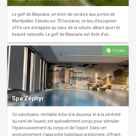
Le golf de Massane, un écrin de verdure aux portes de
Montpellier. Etendu sur 70 hectares, ce lieu d’exception
offre une échappée au cœur de la nature, alliant sport et
beauté naturelle. Le golf de Massane est doté d’un
parcours 18 trous, une réalisation unique de l’architecture
Californien Ronalf Fream datant de 1988. Conçu pour
explore
11.0 km
s’intégrer harmonieusement au paysage naturel
environnant, ce parcours conjugue esthétique et
technique, offrant des défis stimulants pour les joueurs de
tous niveaux. En complément, le parcours 9 trous compact
est un parcours exceptionnel, ouvert aux débutants et aux
professionnels, grâce auquel ils pourront s’initier aux
plaisirs du golf ou améliorer considérablement leur jeu.
Spa Zéphyr
Parallèlement à nos parcours de golf 9 et 18 trous, le
practice a étage, doté de 24 postes. Un dispositif
d’entrainement équipé de la technologie trackman, la plus
Ce sanctuaire, véritable écho à la douceur et à la sérénité
avancée du marché, permettant aux golfeurs d’améliorer
du vent de l’ouest, est spécialement conçu pour stimuler
avec précision leur swing.
l’épanouissement du corps et de l’esprit. Dans cet
environnement, l’approche holistique prédomine, offrant