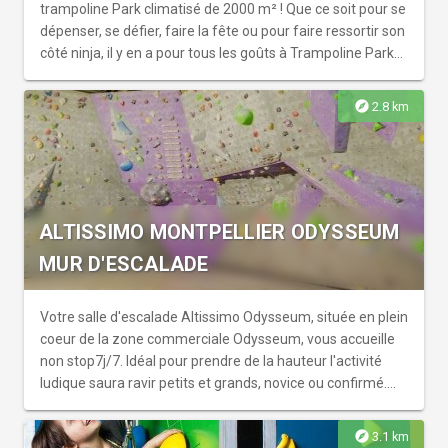
trampoline Park climatisé de 2000 m² ! Que ce soit pour se
dépenser, se défier, faire la fête ou pour faire ressortir son
côté ninja, il y en a pour tous les goûts à Trampoline Park
You Jump. De nombreuses activités sont proposées : free
jump, airbag, slamdunk, dodgeball, volley-ball, aeroball,
explore
2.8 km
trampolines professionnels, parcours ninja... De quoi se
défouler tout en s'amusant !
ALTISSIMO MONTPELLIER ODYSSEUM
MUR D'ESCALADE
Votre salle d'escalade Altissimo Odysseum, située en plein
coeur de la zone commerciale Odysseum, vous accueille
non stop7j/7. Idéal pour prendre de la hauteur l'activité
ludique saura ravir petits et grands, novice ou confirmé.
Notre équipe se tient à votre disposition afin de vous
accueillir dans les meilleures conditions possibles.
explore
3.1 km