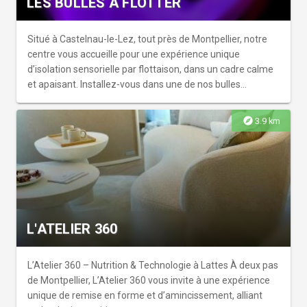
LES BULLES A FLOTTER
en optant pour nos massages, nos soins du visage et du
corps. Un voyage au cœur de vos sens guidé par nos
professionnelles de la beauté.
Situé à Castelnau-le-Lez, tout près de Montpellier, notre
centre vous accueille pour une expérience unique
d’isolation sensorielle par flottaison, dans un cadre calme
et apaisant. Installez-vous dans une de nos bulles
privatives et laissez-vous porter, en apesanteur, hors du
temps et de l’espace. En éliminant les stimulations
explore
3.9 km
extérieures, cette pratique plonge le corps dans un état de
détente physique et mentale profond. C’est une
parenthèse de bien-être idéale pour se recentrer, relâcher
les tensions et retrouver une sensation de légèreté
durable.
L'ATELIER 360
L’Atelier 360 – Nutrition & Technologie à Lattes À deux pas
de Montpellier, L’Atelier 360 vous invite à une expérience
unique de remise en forme et d’amincissement, alliant