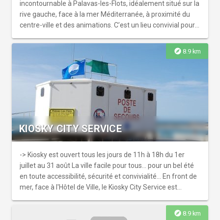
incontournable à Palavas-les-Flots, idéalement situé sur la
rive gauche, face à la mer Méditerranée, à proximité du
centre-ville et des animations. C’est un lieu convivial pour
passer un moment agréable en famille ou entre amis.
Caractéristiques Parcours : 18 trous avec de grandes
explore
8.9 km
pistes, adapté à tous les âges et tous les niveaux, des
débutants aux amateurs confirmés. Ambiance : détente,
rire et challenge dans un cadre en plein air avec vue sur la
mer. Accessibilité : le site est accessible aux personnes à
mobilité réduite. Animaux : acceptés.
KIOSKY CITY SERVICE
-> Kiosky est ouvert tous les jours de 11h à 18h du 1er
juillet au 31 août La ville facile pour tous... pour un bel été
en toute accessibilité, sécurité et convivialité... En front de
mer, face à l'Hôtel de Ville, le Kiosky City Service est
labellisé "Tourisme & Handicap" pour les 4 types de
handicap. Cet espace vous propose des services
explore
8.9 km
accessibles à tous : douche, point hygiène avec espace