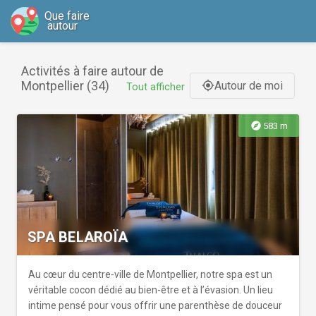
Que faire
autour
Activités à faire autour de
Montpellier (34)
Autour de moi
gps_fixed
Tout afficher
explore
583 m
SPA BELAROÏA
Au cœur du centre-ville de Montpellier, notre spa est un
véritable cocon dédié au bien-être et à l’évasion. Un lieu
intime pensé pour vous offrir une parenthèse de douceur