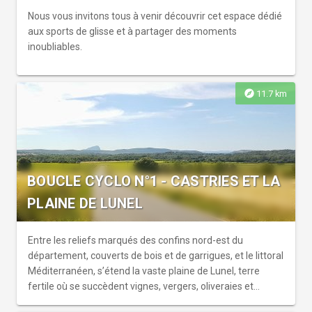
Nous vous invitons tous à venir découvrir cet espace dédié
aux sports de glisse et à partager des moments
inoubliables.
explore
11.7 km
BOUCLE CYCLO N°1 - CASTRIES ET LA
PLAINE DE LUNEL
Entre les reliefs marqués des confins nord-est du
département, couverts de bois et de garrigues, et le littoral
Méditerranéen, s’étend la vaste plaine de Lunel, terre
fertile où se succèdent vignes, vergers, oliveraies et
élevages (chevaux, taureaux). Cette terre, baignée de