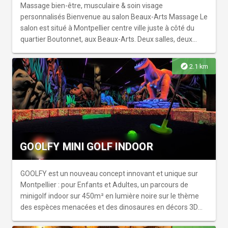
personnalisés pour faire du sport en toute liberté ! Pour le
Massage bien-être, musculaire & soin visage
Village Aquatique, contactez AquaBike Center.
personnalisés Bienvenue au salon Beaux-Arts Massage Le
salon est situé à Montpellier centre ville juste à côté du
quartier Boutonnet, aux Beaux-Arts. Deux salles, deux
ambiances.. Plongez dans le cosmos avec les Massages
Musculaires ciblés d'Arthur et voyagez en Asie avec les
explore
2.1 km
soins du visage et massages de Carla. Retrouvez Karine
tous les lundi pour des séances de Massage Naturo avec
conseils. Notre équipe est à votre écoute pour vous
apporter un massage en profondeur adapté à vos
besoins. On vous accueille dans un espace chaleureux,
intimiste et calme dédié au bien-être pour vous
reconnecter à votre corps. Massages en duo entre amis,
GOOLFY MINI GOLF INDOOR
famille, et même avec la belle maman ! Soyez acteur de
votre bien-être, retrouvez une détente musculaire et
apaiser le mental grâce au massage. Vous pouvez
GOOLFY est un nouveau concept innovant et unique sur
également offrir des massages toute l'année !
Montpellier : pour Enfants et Adultes, un parcours de
minigolf indoor sur 450m² en lumière noire sur le thème
des espèces menacées et des dinosaures en décors 3D
tout en fluo. Un parcours pédagogique de 18 trous ultra