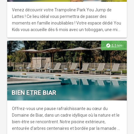
Venez découvrir votre Trampoline Park You Jump de
Lattes ! Ce lieu idéal vous permettra de passer des
moments en famille inoubliables ! Votre espace dédié You
Kids vous accueille dès 6 mois avec un toboggan, une mini
zone d'aventure, des Legos géants et un parcours
d'obstacles. Dès 3 ans, découvrez la Trampoline Arena, le
explore
5.5 km
Parcours Ninja Warrior, le Walking Wall, et bien d'autres
activités dans votre parc, ou en ligne sur trampolinepark.fr.
Nous mettons à votre disposition un parking gratuit sur
place, des installations 100% sécurisées et climatisées. Un
espace dédié pour les parents accompagné d'un bar pour
se restaurer et d'une connexion wifi ! Venez partager des
moments ludiques en famille au Trampoline Park de
BIEN ETRE BIAR
Lattes, et profitez d'une journée remplie de fun !
Offrez-vous une pause rafraîchissante au cœur du
Domaine de Biar, dans un cadre idyllique où la nature et le
bien-être se rencontrent. Notre piscine extérieure,
entourée d’arbres centenaires et bordée par la manade de