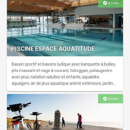
les salles d’escalade Altissimo sont conçues pour cultiver
explore
8.5 km
bien-être et convivialité : une équipe de professionnels
pour vous accueillir et vous conseiller, un espace
snack/bar, l'accès gratuit à Internet (WIFI) et des
expositions d'artistes pour assurer la détente du corps… et
de l’esprit !
PISCINE ESPACE AQUATITUDE
Bassin sportif et bassins ludique avec banquette à bulles,
jets massant et nage à courant, toboggan, pataugeoire
avec jeux, natation adultes et enfants, aquabike,
aquagym, air de jeux aquatique animé extérieure, jardin
pelousé. Carte SESAM gratuite à l'accueil pour les
résidents du Pays de l'Or.
explore
8.6 km