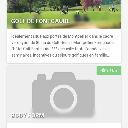
exclusives, comme le Amma assis et des expériences
personnalisées pour vos équipes.
GOLF DE FONTCAUDE
Idéalement situé aux portes de Montpellier dans le cadre
verdoyant de 80 ha du Golf Resort Montpellier Fontcaude,
l'hôtel Golf Fontcaude *** accueille toute l’année vos
séminaires, incentives ou séjours golfiques en famille.
Créé par l’architecte néo-zélandais Chris Pittman en 1991
sur un domaine de garrigue de 80 hectares, le parcours 18
explore
8.4 km
trous ” International ” offre un défi intéressant pour les
joueurs de tous niveaux. Sa technicité en fait un parcours
de challenge et les greens sont réputés pour leur qualité et
leur rapidité.
BODY FORM