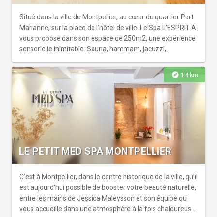
extérieur à l'hôtel, donne accès à la zone humide (Piscine,
sauna, hammam, douche scandinave)
Situé dans la ville de Montpellier, au cœur du quartier Port
Marianne, sur la place de l’hôtel de ville. Le Spa L’ESPRIT A
vous propose dans son espace de 250m2, une expérience
sensorielle inimitable. Sauna, hammam, jacuzzi,
massages en solo ou en duo, soins du visage, onglerie…
Venez découvrir nos soins, dispensés par nos praticiennes
explore
1.4 km
agréés par les marques de prestiges Fillmed & Cinq
mondes. Notre équipe est formée en continu par Isabelle
Trombert à sa méthode reconnue depuis plus de 25 ans.
Personnalité wellness de l’année 2017, elle est aujourd’hui
une référence incontestée dans le domaine du bien-être,
suivie par plus de 70.000 followers sur YouTube. Elle a
écrit plus d’une dizaine de livres qui inspirent aujourd’hui
LE PETIT MED SPA MONTPELLIER
des professionnels du bien-être dans le monde entier. Nos
soins « sur mesure » vous apporteront sérénité et bien-
être. Venez vivre un instant exceptionnel et hors du
C’est à Montpellier, dans le centre historique de la ville, qu’il
temps, un moment de grâce, loin des petits tracas de
est aujourd’hui possible de booster votre beauté naturelle,
votre quotidien.
entre les mains de Jessica Maleysson et son équipe qui
vous accueille dans une atmosphère à la fois chaleureuse