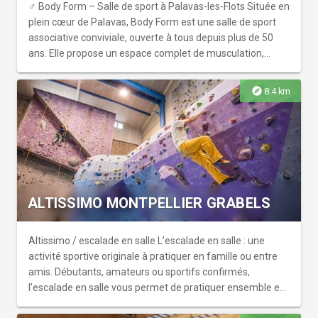
️‍♂️ Body Form – Salle de sport à Palavas-les-Flots Située en
plein cœur de Palavas, Body Form est une salle de sport
associative conviviale, ouverte à tous depuis plus de 50
ans. Elle propose un espace complet de musculation,
cardio et cours collectifs (fitness, boxe,) dans une
ambiance chaleureuse et accessible. Ouverte toute
explore
8.4 km
l’année, c’est l’endroit idéal pour entretenir sa forme, que
vous soyez résident ou de passage.
ALTISSIMO MONTPELLIER GRABELS
Altissimo / escalade en salle L’escalade en salle : une
activité sportive originale à pratiquer en famille ou entre
amis. Débutants, amateurs ou sportifs confirmés,
l’escalade en salle vous permet de pratiquer ensemble en
respectant les capacités de chacun. Véritables lieux de vie,