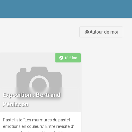
Autour de moi
gps_fixed
explore
18.2 km
Exposition : Bertrand
Pénisson
Pastelliste “Les murmures du pastel :
émotions en couleurs” Entre revisite d'