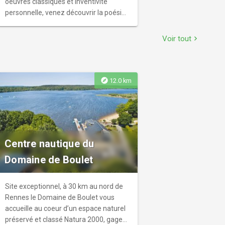
oeuvres classiques et inventivité
personnelle, venez découvrir la poésie
visuelle et la richesse insoupçonnée et
infinie du pastel Exposition ouverte aux
Voir tout
chevron_right
heures d’ouverture de la bibliothèque –
Entrée libre
explore
12.0 km
Centre nautique du
Domaine de Boulet
Site exceptionnel, à 30 km au nord de
Rennes le Domaine de Boulet vous
accueille au coeur d’un espace naturel
préservé et classé Natura 2000, gage