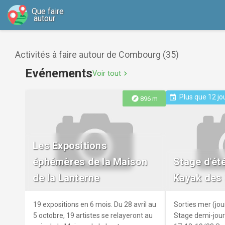
Que faire
autour
Activités à faire autour de Combourg (35)
Evénements
Voir tout
chevron_right
Plus que 12 jo
event
explore
896 m
Les Expositions
éphémères de la Maison
Stage d'ét
de la Lanterne
Kayak des 
19 expositions en 6 mois. Du 28 avril au
Sorties mer (jou
5 octobre, 19 artistes se relayeront au
Stage demi-jour