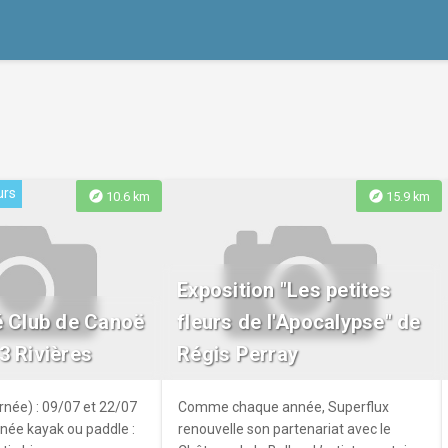
urs
explore
explore
10.6 km
15.9 km
Exposition "Les petites
é Club de Canoë
fleurs de l'Apocalypse" de
3 Rivières
Régis Perray
rnée) : 09/07 et 22/07
Comme chaque année, Superflux
née kayak ou paddle :
renouvelle son partenariat avec le