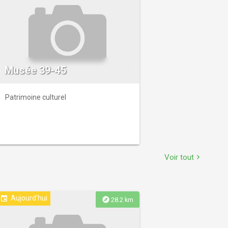
Musée 39-45
Patrimoine culturel
Voir tout
chevron_right
Aujourd'hui
event
explore
28.2 km