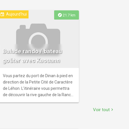
Aujourd'hui
event
explore
21.7 km
Balade rando / bateau
goûter avec Kaouann
Vous partez du port de Dinan à pied en
direction de la Petite Cité de Caractère
de Léhon. L'itinéraire vous permettra
de découvrir la rive gauche de la Rance,
beaucoup plus sauvage et préservée
que le chemin de halage rive droite.
Voir tout
chevron_right
Vous passerez par des bois, sous-bois,
et arriverez au cœur du vieux Léhon. Ici,
vous pourrez visiter l'abbaye St