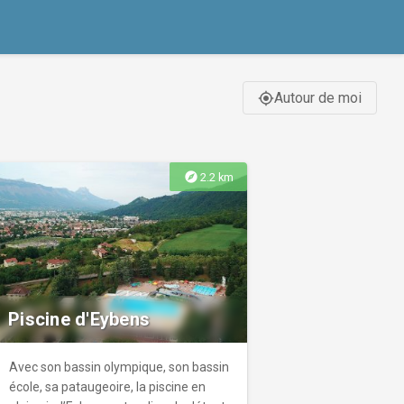
Autour de moi
gps_fixed
explore
2.2 km
Piscine d'Eybens
Avec son bassin olympique, son bassin
école, sa pataugeoire, la piscine en