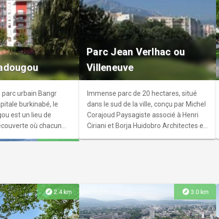
Grenoble
ses collections d’art
Parc Jean Verlhac ou
 du XXe siècle, comme
adougou
Villeneuve
tigieux d’Europe, le
’histoire de la peinture
IIIème siècle à nos
u parc urbain Bangr
Immense parc de 20 hectares, situé
 pour chaque période,
pitale burkinabé, le
dans le sud de la ville, conçu par Michel
eures.
u est un lieu de
Corajoud Paysagiste associé à Henri
écouverte où chacun
Ciriani et Borja Huidobro Architectes en
ingulièrement l’eau et
1974 à l'emplacement même des
explore
3.0 km
.
anciennes pistes d'un aéroport.
explore
explore
2.4 km
3.0 km