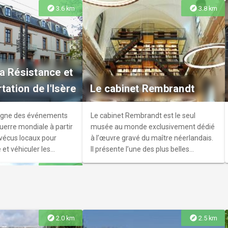
explore
explore
3.6 km
3.8 km
nt Jean
ure du boulevard
a Résistance et
Saint Jean est
tation de l'Isère
Le cabinet Rembrandt
ar son originale forme
sur pilotis, l'église
oble la plus
igne des événements
Le cabinet Rembrandt est le seul
uerre mondiale à partir
musée au monde exclusivement dédié
 vécus locaux pour
à l’œuvre gravé du maître néerlandais.
e et véhiculer les
Il présente l’une des plus belles
desquelles des
collections privées de gravures de
explore
4.1 km
 hommes se sont
Rembrandt.
explore
explore
2.0 km
2.5 km