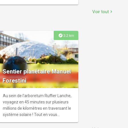
Voir tout
chevron_right
explore
3.2 km
Sentier planétaire Manuel
Forestini
Au sein de l'arboretum Ruffier Lanche,
voyagez en 45 minutes sur plusieurs
millions de kilomètres en traversant le
système solaire ! Tout en vous
promenant, vous apprendrez tout sur
les planètes. Accès à l'entrée de