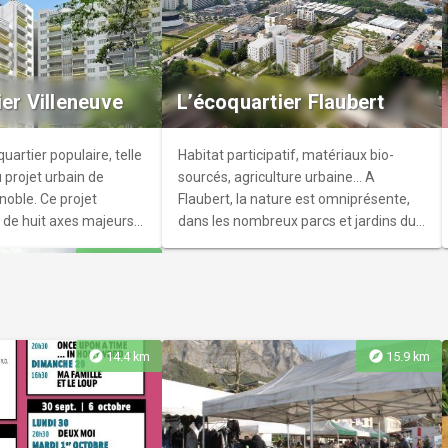
Mistral
ctares, le parc Paul
lus grand parc de
ier Villeneuve
L’écoquartier Flaubert
sente de beaux
res anciens, des
tuation, proche de
uartier populaire, telle
Habitat participatif, matériaux bio-
sse et permet la
u projet urbain de
sourcés, agriculture urbaine… A
breuses activités.
noble. Ce projet
Flaubert, la nature est omniprésente,
r de huit axes majeurs
dans les nombreux parcs et jardins du
t : habitat,
quartier. Elle s’invite désormais au
explore
4.0 km
s espaces publics,
cœur des ensembles de logements.
ics, activités
explore
explore
14.4 km
15.9 km
ier Blanche-