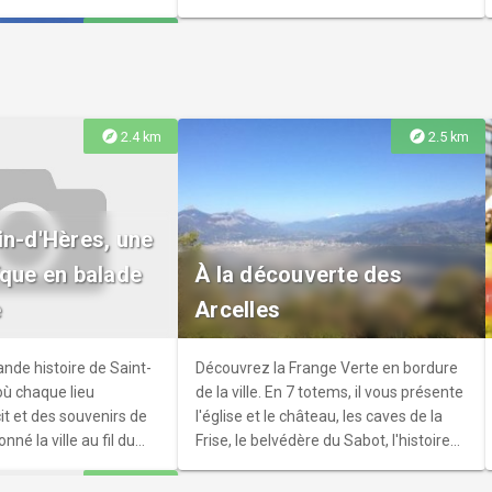
explore
2.1 km
explore
explore
2.4 km
2.5 km
turel Odyssée
in-d'Hères, une
s publics, de pratiques,
ïque en balade
À la découverte des
réation et de diffusion,
e
Arcelles
n équipement
e la vie eybinoise,
turel de la ville.
nde histoire de Saint-
Découvrez la Frange Verte en bordure
où chaque lieu
de la ville. En 7 totems, il vous présente
it et des souvenirs de
l'église et le château, les caves de la
nné la ville au fil du
Frise, le belvédère du Sabot, l'histoire
de la tonnellerie et le quartier de la
explore
3.9 km
Tuilerie. Topo sur Les Sentiers de la