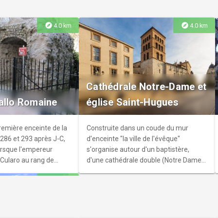
explore
explore
4.0 km
4.0 km
on Pub
ndais à Grenoble :
Cathédrale Notre-Dame et
ique, grand écran.
allo Romaine
église Saint-Hugues
remière enceinte de la
Construite dans un coude du mur
e 286 et 293 après J-C,
d'enceinte "la ville de l'évêque"
orsque l'empereur
s'organise autour d'un baptistère,
 Cularo au rang de
d'une cathédrale double (Notre Dame
trative.
et l'église St-Hugues) et de la résidence
explore
4.4 km
des évêques. La cathédrale du XIII° est
accolée à l'église du XI°.