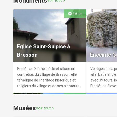
Monuments
Voir tout
chevron_right
600m².
explore
3.6 km
Paye ta bière
The Shann
Un concept sympa et original autour de
Premier pub irla
Eglise Saint-Sulpice à
la bière artisanale à Grenoble. Pour être
animations, mus
Bresson
Enceinte G
tout à fait complet, il est mis à
l’honneur la bière artisanale de la
région Rhône-Alpes sous toutes ses
Edifiée au XIème siècle et située en
Vestiges de la p
formes, et ce juste pour votre plaisir et
contrebas du village de Bresson, elle
ville, bâtie entr
celui de vos papilles.
témoigne de l'héritage historique et
avec 39 tours, l
religieux du village et de ses alentours.
Dioclétien élève
capitale adminis
explore
4.3 km
Musées
Voir tout
chevron_right