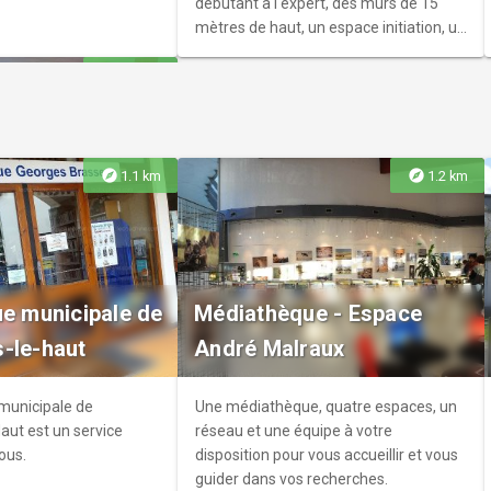
débutant à l'expert, des murs de 15
mètres de haut, un espace initiation, un
espace entraînement y sont proposés.
explore
2.4 km
explore
explore
1.1 km
1.2 km
atique
s
pose des activités
ue municipale de
Médiathèque - Espace
toute la famille ainsi la
-le-haut
André Malraux
qua’tlantis c’est
u, du sport, des loisirs et
 piscine mesure : 11m x
 municipale de
Une médiathèque, quatre espaces, un
 une profondeur de :
aut est un service
réseau et une équipe à votre
ous.
disposition pour vous accueillir et vous
guider dans vos recherches.