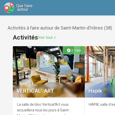
Que faire
autour
Activités à faire autour de Saint-Martin-d'Hères (38)
Activités
Voir tout
chevron_right
explore
2.1 km
VERTICAL’ ART
Hapik
La salle de bloc Vertical’Art vous
HAPIK, salle d'
accueillera tous les jours à Saint-