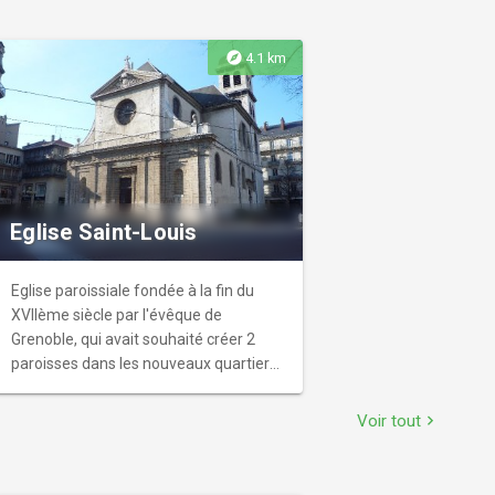
explore
4.1 km
Eglise Saint-Louis
Eglise paroissiale fondée à la fin du
XVIIème siècle par l'évêque de
Grenoble, qui avait souhaité créer 2
paroisses dans les nouveaux quartiers :
l’une dans la ville, Saint Louis, et l’autre
hors les murs, Saint-Joseph, dans le
Voir tout
chevron_right
faubourg du même nom.