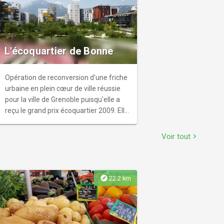
L'écoquartier de Bonne
Opération de reconversion d'une friche
urbaine en plein cœur de ville réussie
pour la ville de Grenoble puisqu'elle a
reçu le grand prix écoquartier 2009. Elle
veut préfigurer la ville de demain,
compacte, économe en espace et en
Voir tout
chevron_right
énergie.
explore
22.2 km