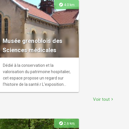
explore
4.0 km
Musée grenoblois des
Sciences médicales
Dédié à la conservation et la
valorisation du patrimoine hospitalier,
cet espace propose un regard sur
l’histoire de la santé.r L'exposition
temporaire : La pharmacie hospitalière
de Grenoble à l’aube du XXe siècle.
Voir tout
chevron_right
explore
2.6 km