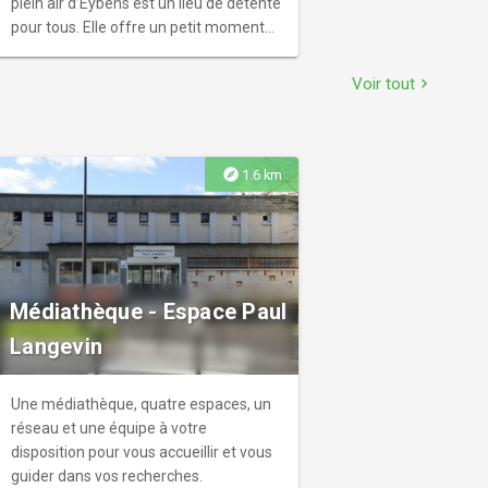
plein air d’Eybens est un lieu de détente
pour tous. Elle offre un petit moment
de vacances en ville, avec sa vue
dégagée sur le Vercors !
Voir tout
chevron_right
explore
1.6 km
Médiathèque - Espace Paul
Langevin
Une médiathèque, quatre espaces, un
réseau et une équipe à votre
disposition pour vous accueillir et vous
guider dans vos recherches.