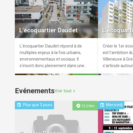
Parc Michal
Parc Paul 
Espace vert, au coeur de la ville de
Etendu sur 33 he
Giéres.
mistral est le p
L'écoquartier Daudet
L'écoquart
Grenoble. Il pré
spécimens d'arb
bassins et sa si
L'écoquartier Daudet répond à de
Créer le 1er écoq
l'anneau de vite
multiples enjeux à la fois urbains,
est l'ambition d
pratique de nom
environnementaux et sociaux. Il
Villeneuve à Gre
s'inscrit donc pleinement dans une
s'articule autou
logique de développement durable
de développemen
explore
3.7 km
aménagement de
équipements publ
Evénements
Voir tout
chevron_right
économiques.
Plus que 3 jours
Mercredi
event
event
explore
12.0 km
L'écoquart
Place de Verdun
Monier