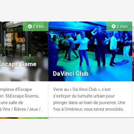
Métropole.
2000 ans
explore
explore
2.4 km
2.4 km
en balade
e
 rue se cache une
 Escape Game
 d’une promenade,
DaVinci Club
der à travers les sites
qui racontent l’histoire
il des âges.
omplexe d’Escape
Venir au « Da Vinci Club », c’est
ion. 56Escape Rooms,
s’extirper du tumulte urbain pour
 une salle de
plonger dans un bain de jouvence. Une
à Vins / Bières /Jeux /
fois à l'intérieur, vous serez envoûtés
eam Building,
par le charme d’une atmosphère
explore
3.5 km
lective, Séminaires &
dépaysante et feutrée.
e.r Un complexe de