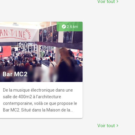
Voir tout
chevron_right
l'arboretum.
explore
2.6 km
Bar MC2
De la musique électronique dans une
salle de 400m2 à l’architecture
contemporaine, voilà ce que propose le
Bar MC2. Situé dans la Maison de la
Culture de Grenoble, le Bar est ouvert à
partir de minuit tous les vendredi et
Voir tout
chevron_right
samedi.