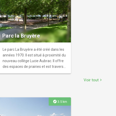
Parc la Bruyère
Le parc La Bruyère a été créé dans les
années 1970. Il est situé à proximité du
nouveau collège Lucie Aubrac. Il offre
des espaces de prairies et est traversé
par une grande allée bordée de tilleuls
procurant ombrage et esthétisme.
Voir tout
chevron_right
explore
3.5 km