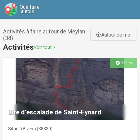
Que faire
autour
Activités à faire autour de Meylan
Autour de moi
gps_fixed
(38)
Activités
Voir tout
chevron_right
explore
753 m
Site d’escalade de Saint-Eynard
Situé à Biviers (38330)