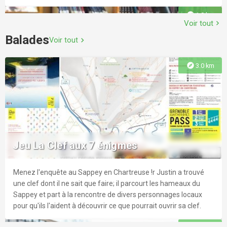
explore
1.9 km
Voir tout
chevron_right
Balades
Voir tout
chevron_right
Site d'escalade de l'Écoutoux
explore
3.0 km
Site d'initiation au pied de l'Écoutoux, où Pierre Beghin venait
s'entraîner.
Bibliothèque
La bibliothèque est ouverte à tous les Biviérois et aux
explore
2.8 km
personnes qui ne résident pas sur la commune. Un large choix
Jeu La Clef aux 7 énigmes
de 12000 livres, vous est proposé : romans, romans policiers,
bandes-dessinées et mangas pour adultes et enfants.
Menez l'enquête au Sappey en Chartreuse !r Justin a trouvé
explore
2.3 km
une clef dont il ne sait que faire; il parcourt les hameaux du
Sappey et part à la rencontre de divers personnages locaux
Piscine des Buclos
pour qu'ils l'aident à découvrir ce que pourrait ouvrir sa clef.