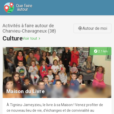
Que faire
autour
Activités à faire autour de
Autour de moi
gps_fixed
Charvieu-Chavagneux (38)
Culture
Voir tout
chevron_right
explore
2.1 km
Maison du Livre
À Tignieu-Jameyzieu, le livre à sa Maison ! Venez profiter de
ce nouveau lieu de vie, d'échanges et de convivialité au