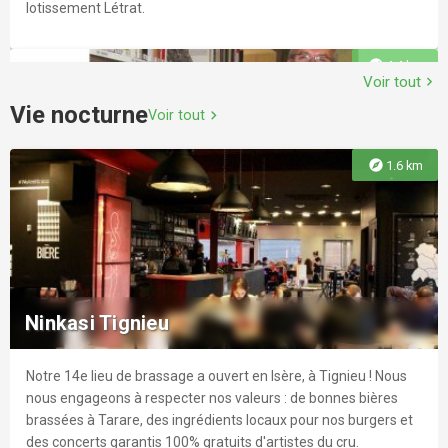
lotissement Létrat.
explore
4.4 km
Voir tout
chevron_right
Vie nocturne
Voir tout
chevron_right
explore
1.6 km
Bibliothèque de Saint-Romain-de-Jalionas
La consultation sur place des documents ou la visite des
expositions sont ouvertes à tout le monde et ne nécessitent
Ninkasi Tignieu
pas d’inscription. En revanche, le prêt d’ouvrages est soumis au
règlement d’une cotisation annuelle.
Notre 14e lieu de brassage a ouvert en Isère, à Tignieu ! Nous
explore
5.3 km
nous engageons à respecter nos valeurs : de bonnes bières
brassées à Tarare, des ingrédients locaux pour nos burgers et
des concerts garantis 100% gratuits d'artistes du cru.