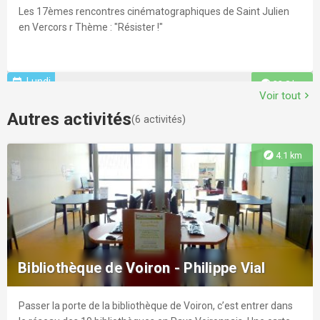
poursuivant votre balade jusqu'au belvédère. 4 parcours
Les 17èmes rencontres cinématographiques de Saint Julien
explore
16.7 km
d'orientation de tous niveaux : bleu, rouge, sportif vert et
Marché régulier
en Vercors r Thème : "Résister !"
sportif handi !
Montferrat plage
Lundi
event
explore
32.8 km
Voir tout
chevron_right
Plus que 1 jour
event
explore
31.8 km
Vaste plage de petits galets et d'herbe en pente douce, idéale
Ferme pédagogique - la chèvrerie des
Autres activités
pour la baignade en eaux peu profondes. Plein ensoleillement
(
6
activités)
Cardelles
toute la journée. Terrain de beach-volley, pétanque, jeux pour
enfants. Barbecue interdit.
explore
4.1 km
Visite guidée de notre chèvrerie, caresses aux chevrettes,
explore
15.5 km
visite aux poules, lapin...r Puis dégustation de notre gamme de
Festival Musiques en Vercors - 30 ans
fromages.
17ème rencontres cinématographiques
Concerts donnée à l'occasion du 30è anniversaire du Festival
explore
19.6 km
Ces rencontres ont pour but de faire connaître à un public de
Musiques en VErcors
divers horizons, le regard porté sur le monde rural par le
Bibliothèque de Voiron - Philippe Vial
cinéma, et la représentation qui en a été donnée avec chaque
Plage Municipale de Paladru
année un thème différent
Aujourd'hui
event
Passer la porte de la bibliothèque de Voiron, c’est entrer dans
explore
36.3 km