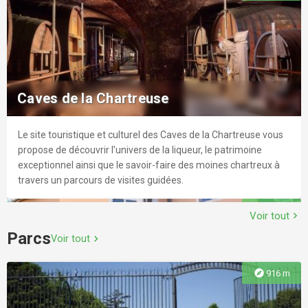
Bar à vin uniquement sur réservation pour des groupes de 10 à
Marché aux Nouveaux Jardins de la
explore
6.3 km
20 personnes.
solidarité
Église Sainte-Marie-Madeleine
Un petit marché est ouvert sur place pour vous proposer les
explore
18.3 km
légumes bio de saison ainsi que des plants d'arbres, fleurs,
Sur la place du village, cette charmante église à nef unique,
Caves de la Chartreuse
légumes en fonction des saisons.
chapelles formant croix et clocher-porche, a pour probable
origine un édifice construit entre 1659 et 1679, quand Montaud
Sentier d'interprétation L'autre Rives
Le site touristique et culturel des Caves de la Chartreuse vous
devient paroisse. Elle a probablement été modifiée au XIXe
explore
14.7 km
propose de découvrir l’univers de la liqueur, le patrimoine
siècle.
Au départ du parcours de santé, ce sentier, qui suit une partie
exceptionnel ainsi que le savoir-faire des moines chartreux à
du Plan Départemental des Itinéraires de Randonnées, vous
travers un parcours de visites guidées.
La Voile
permettra de faire connaissance avec la faune et la flore
explore
4.3 km
locales, et notamment celle particulière des étangs de la
Voir tout
chevron_right
La voile, bar à bières, bar à vin, tapas, club.r Pour un After Work
Cressonnière.
Parcs
réussi, partager un moment convivial avec vos amis ou tout
Voir tout
chevron_right
explore
6.8 km
Marché de Saint-Geoire-en-Valdaine
simplement vous retrouver en famille, ce lieu hors du commun
est fait pour vous.r Ouvert du mardi au samedi de 17h30 à 1h
explore
916 m
Tous les mardis matins retrouvez le marché alimentaire à
explore
19.3 km
proximité de l'église.