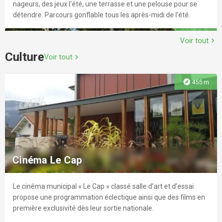
nageurs, des jeux l'été, une terrasse et une pelouse pour se
détendre. Parcours gonflable tous les après-midi de l'été.
explore
1.2 km
Voir tout
chevron_right
Culture
Voir tout
chevron_right
explore
455 m
La petite cavale d'Erika
L’animation poney à la carte, qui se déplace chez vous : après-
midi anniversaires, animations avec les poneys lors des
Cinéma Le Cap
mariages ou des baptêmes, balades à pied accompagnées
des poneys, séjours pendant les vacances... Contactez Erika
pour vos événements !
Le cinéma municipal « Le Cap » classé salle d’art et d’essai
explore
2.0 km
propose une programmation éclectique ainsi que des films en
première exclusivité dès leur sortie nationale.