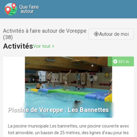
Que faire
autour
Activités à faire autour de Voreppe
Autour de moi
gps_fixed
(38)
Activités
Voir tout
chevron_right
explore
331 m
Piscine de Voreppe : Les Bannettes
La piscine municipale Les bannettes, une piscine couverte avec
toit amovible, un bassin de 25 mètres, des lignes d’eau pour les