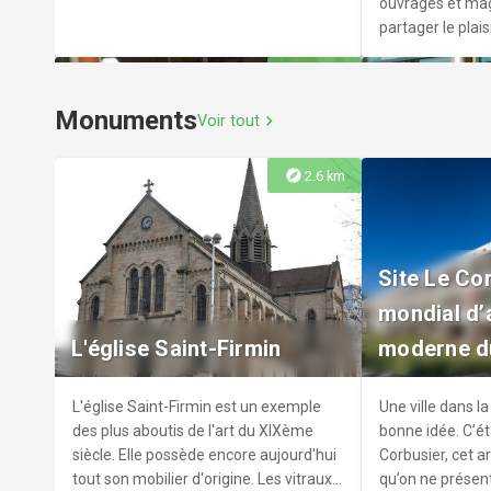
ouvrages et ma
partager le plaisi
permettre l’accès
explore
4.1 km
municipalité off
primaire une car
Monuments
Voir tout
chevron_right
explore
2.6 km
Bibliothèque
Médiathèqu
Site Le Cor
Ouverte depuis 1991, la Bibliothèque
L’Esperluette m
mondial d’
gérée par Fraisses Lecture compte plus
Lerptiens toute 
L'église Saint-Firmin
moderne d
de 4.000 volumes.r 500 lecteurs
sous forme d’o
fréquentent régulièrement ce lieu
audiovisuels, de
convivial et de culture où également
internet.
L'église Saint-Firmin est un exemple
Une ville dans la 
des ordinateurs sont disponibles pour
des plus aboutis de l'art du XIXème
bonne idée. C’éta
consultation.
siècle. Elle possède encore aujourd'hui
Corbusier, cet a
tout son mobilier d'origine. Les vitraux
qu’on ne présent