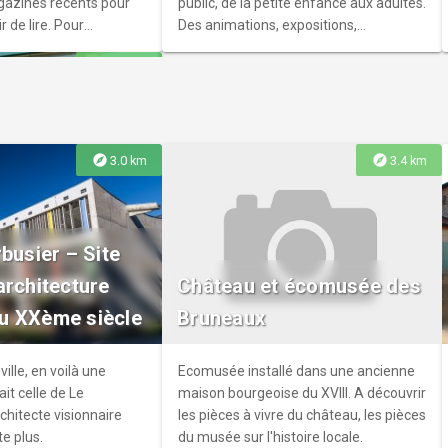
gazines récents pour
public, de la petite enfance aux adultes.
r de lire. Pour
Des animations, expositions,
 à la lecture, la
conférences régulières et ponctuelles
explore
5.2 km
re aux élèves du
sont proposées. Une salle d’exposition
te gratuite.
a disposition.
explore
explore
3.0 km
3.4 km
e l’Esperluette
busier – Site
et à portée de main des
architecture
Château et écomusée des
une offre cultureller
u XXème siècle
Bruneaux
uvrages, de documents
 journaux ou de sitesr
ville, en voilà une
Ecomusée installé dans une ancienne
it celle de Le
maison bourgeoise du XVIII. A découvrir
rchitecte visionnaire
les pièces à vivre du château, les pièces
e plus.
du musée sur l'histoire locale.