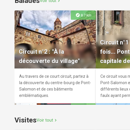
Balades
Voir tout
chevron_right
explore
8.7 km
Exposition "Histoire(s) de
sports en Haute-Loire"
Randonnée
Circuit n°1 
Venez découvrir l'histoire du sport en
Licence FFRando
Circuit n°2 : "À la
fois... Po
Haute-Loire à l'Usine Idéale.
Possibilité d'adhé
découverte du village"
capitale de
https://www.rand
club/trotte-sent
Au travers de ce court circuit, partez à
Ce circuit vous
la découverte du centre-bourg de Pont-
Pont-Salomon et
Salomon et de ces bâtiments
différents lieux
emblématiques.
faulx ayant per
devenir la capita
explore
12.6 km
Visites
Voir tout
chevron_right