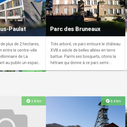
erat a investi les
-Etienne en 2026. Nous
us-Paulat
Parc des Bruneaux
oncept unique mêlant
tronomique,
lture et Evènementiel.
 de plus de 2 hectares,
Très arboré, ce parc entoure le château
on entre le centre-ville
XVIII e siècle de belles allées en terre
villonnaire de La
battue. Parmi ses bosquets, citons la
ant au public un espace
hêtraie qui donne à ce parc semi-
menté d’arbres rares :
urbain une ambiance très forestière, à
explore
4.1 km
, chêne des Marais,
deux pas de Firminy-Vert. Un vrai coin
nie
de verdure.
explore
explore
3.8 km
6.4 km
l Constant