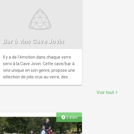
Bar à vins Cave Jovin
Il y a de l'émotion dans chaque verre
servi à la Cave Jovin. Cette cave/bar à
vins unique en son genre, propose une
sélection de jolis crus au verre, des
planches de charcuteries artisanales et
des dégustations thématiques
Voir tout
chevron_right
régulièrement.
explore
3.8 km