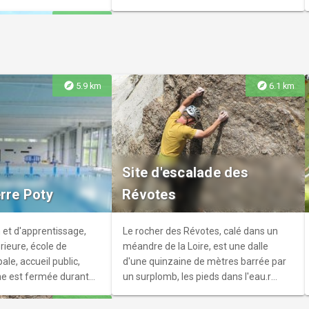
explore
6.7 km
explore
explore
5.9 km
6.1 km
Saint-Just-
Site d'escalade des
erre Poty
Révotes
 et d'apprentissage,
Le rocher des Révotes, calé dans un
érieure, école de
méandre de la Loire, est une dalle
ale, accueil public,
d'une quinzaine de mètres barrée par
ine est fermée durant
un surplomb, les pieds dans l'eau.r
La Toussaint.r r La
L'accès au site n'est pas adapté pour
explore
7.2 km
rmée du 24/02 au
les jeunes enfants.