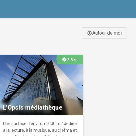
Autour de moi
gps_fixed
explore
3.8 km
L'Opsis médiathèque
Une surface d’environ 1000 m2 dédiée
à la lecture, à la musique, au cinéma et