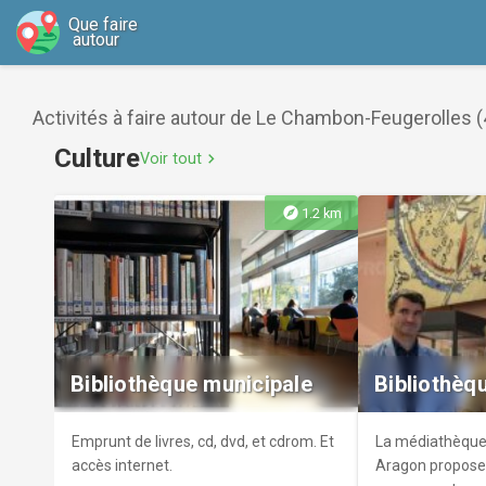
Que faire
autour
Activités à faire autour de Le Chambon-Feugerolles (
Culture
Voir tout
chevron_right
explore
1.2 km
Bibliothèque municipale
Bibliothèq
Emprunt de livres, cd, dvd, et cdrom. Et
La médiathèque
accès internet.
Aragon propose