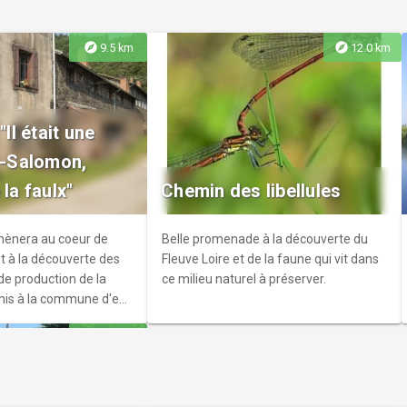
explore
explore
9.5 km
12.0 km
s bimensuelles
"Il était une
nnée obligatoire r
nt-Salomon,
rer via le site :
 la faulx"
Chemin des libellules
o-hauteloire.fr/le-
iers/
 mènera au coeur de
Belle promenade à la découverte du
 à la découverte des
Fleuve Loire et de la faune qui vit dans
 de production de la
ce milieu naturel à préserver.
mis à la commune d'en
le.
explore
12.7 km