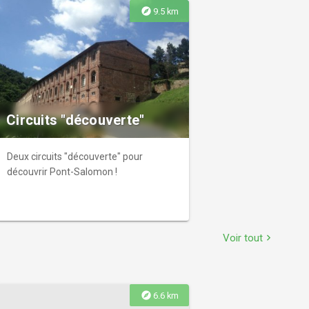
explore
9.5 km
Circuits "découverte"
Deux circuits "découverte" pour
découvrir Pont-Salomon !
Voir tout
chevron_right
explore
6.6 km