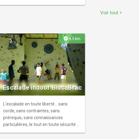
d'importants aménagements aux XVe
et XVIIIe siècles.
Voir tout
chevron_right
explore
6.5 km
Escalade indoor BlocaBrac
L'escalade en toute liberté... sans
corde, sans contraintes, sans
prérequis, sans connaissances
particulières, le tout en toute sécurité ! r
Du débutant au confirmé... pas de
problème il y en a pour tout le monde !