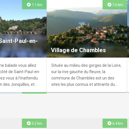
explore
explore
7.1 km
7.6 km
s castors
 à la découverte du
 Saint-Paul-en-
e la faune qui vit dans
Village de Chambles
l à préserver.
ne balade vous allez
Située au milieu des gorges de la Loire,
 côté de Saint-Paul-en-
sur la rive gauche du fleuve, la
dez vous à l’inattendu.
commune de Chambles est un des
 des Jonquilles, et
sites les plus connus et attirants du
magie du site et de ses
territoire. Ce petit bourg a su préserver
explore
10.1 km
son caractère féodal qui lui donne
toute son originalité.
explore
explore
3.2 km
6.4 km