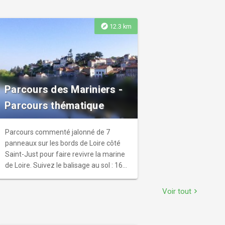
explore
12.3 km
Parcours des Mariniers -
Parcours thématique
Parcours commenté jalonné de 7
panneaux sur les bords de Loire côté
Saint-Just pour faire revivre la marine
de Loire. Suivez le balisage au sol : 16
clous vous guideront de panneau en
panneau.
Voir tout
chevron_right