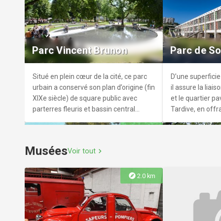
Discothèque le trianon
Mazerat
Situé à Saint-Étienne (42000) au 38 rue
La Commune Maz
Gutenberg.
Halles de Saint
Parc Vincent Brunon
Parc de So
proposons un c
Incubateur Gas
Convivialité, Cu
Situé en plein cœur de la cité, ce parc
D’une superficie
urbain a conservé son plan d’origine (fin
il assure la liais
XIXe siècle) de square public avec
et le quartier pa
parterres fleuris et bassin central
Tardive, en offr
animé d’un jet d’eau. Le parc a été
de détente agré
explore
3.9 km
entièrement rénové en 2013: jets d'eau
platane d’Orient
et jeux pour enfants.
tulipiers de Virgi
Musées
Voir tout
chevron_right
explore
2.0 km
Parc municipal
Parc Marce