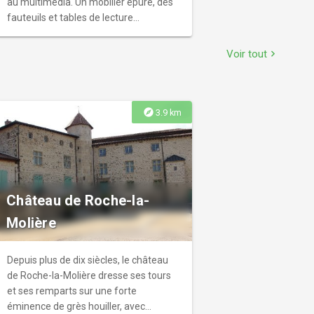
au multimédia. Un mobilier épuré, des
fauteuils et tables de lecture
confortables, le tout dans une
ambiance moderne et chaleureuse
Voir tout
chevron_right
accueilleront les visiteurs.
explore
3.9 km
Château de Roche-la-
Molière
Depuis plus de dix siècles, le château
de Roche-la-Molière dresse ses tours
et ses remparts sur une forte
éminence de grès houiller, avec