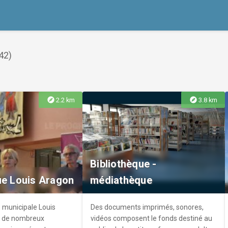
42)
explore
explore
2.2 km
3.8 km
Bibliothèque -
ue Louis Aragon
médiathèque
 municipale Louis
Des documents imprimés, sonores,
 de nombreux
vidéos composent le fonds destiné au