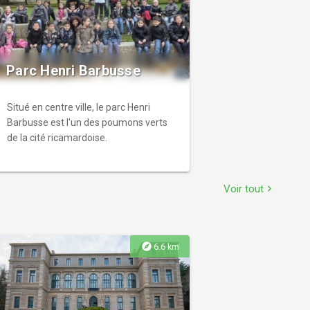
Parc Henri Barbusse
Situé en centre ville, le parc Henri
Barbusse est l'un des poumons verts
de la cité ricamardoise.
Voir tout
chevron_right
explore
6.6 km