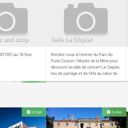
de Rochetaillée
vertige évitez de
 quand vous serez tout
s and shop
Salle Le Clapier
llage suspendu dans les
120 mètres et offre
te sur le Furan. Et
 (42700) au 1B Rue
Rendez-vous à l'entrée du Parc du
 montagnes. Le tout à 5
Puits Couriot / Musée de la Mine pour
int-Etienne.
découvrir la salle de concert Le Clapier,
lieu de partage et de fête au cœur de
Saint-Étienne.
explore
6.7 km
explore
explore
3.2 km
3.4 km
 Commune