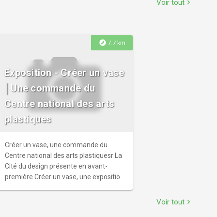
Voir tout
chevron_right
explore
7.7 km
Exposition - Créer un vase
│Une commande du
Centre national des arts
plastiques
Créer un vase, une commande du
Centre national des arts plastiquesr La
Cité du design présente en avant-
première Créer un vase, une exposition
du Centre national des arts plastiques.
Voir tout
chevron_right