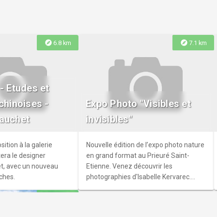
explore
explore
6.8 km
7.1 km
alade du
- Etudes et
usset, dissimulé en
chinoises -
Expo Photo "Visibles et
e, respire la
auchet
invisibles"
ule une petite pinède
 du pied de l'eau.
ition à la galerie
Nouvelle édition de l’expo photo nature
era le designer
en grand format au Prieuré Saint-
t, avec un nouveau
Etienne. Venez découvrir les
ches.
photographies d'Isabelle Kervarec.
Expo en extérieur en accès libre et
explore
8.7 km
gratuit