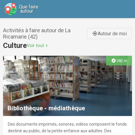
Que faire
autour
Activités à faire autour de La
Autour de moi
gps_fixed
Ricamarie (42)
Culture
Voir tout
chevron_right
explore
382 m
Bibliothèque - médiathèque
Des documents imprimés, sonores, vidéos composent le fonds
destiné au public, de la petite enfance aux adultes. Des