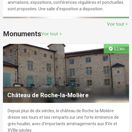
animations, expositions, conférences régulières et ponctuelles
sont proposées. Une salle d’exposition a disposition.
explore
2.1 km
Voir tout
chevron_right
Monuments
Voir tout
chevron_right
explore
5.2 km
Bibliothèque universitaire Santé
Médecine générale, médecine spécialisée, anatomie,
cardiologie, psychologie, physiologie, biochimie, biophysique...
Château de Roche-la-Molière
Depuis plus de dix siècles, le château de Roche-la-Molière
explore
2.8 km
dresse ses tours et ses remparts sur une forte éminence de
grès houiller, avec d'importants aménagements aux XVe et
XVIIIe siècles.