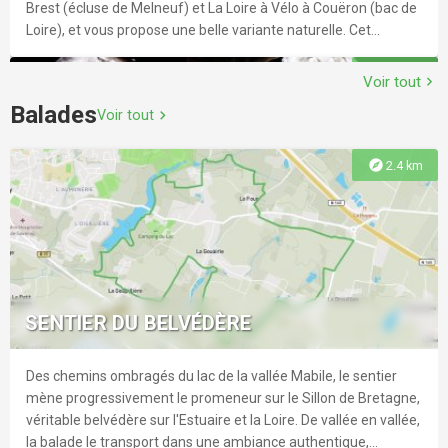
Brest (écluse de Melneuf) et La Loire à Vélo à Couëron (bac de
Loire), et vous propose une belle variante naturelle. Cet
itinéraire de 65 kilomètres traverse le territoire en empruntant
explore
962 m
les petits chemins de campagne et de marais. Le parcours est
Voir tout
chevron_right
ponctué de villages abritant différents commerces et
Balades
Voir tout
chevron_right
producteurs locaux pour vous ravitailler en toute simplicité.
explore
2.4 km
VÉLO DÉTOURS - LA BALADE DES
ROSELIÈRES
Reliant le Pôle de Loisirs du Lac à Savenay et le village de
Lavau-sur-Loire, VÉLO DÉTOURS~la Balade des Roselières est
SENTIER DU BELVÉDÈRE
un cheminement de 8 kilomètres dans le marais du Syl et
ponctué de 2 Nids Observatoires.
Des chemins ombragés du lac de la vallée Mabile, le sentier
explore
1.7 km
mène progressivement le promeneur sur le Sillon de Bretagne,
véritable belvédère sur l'Estuaire et la Loire. De vallée en vallée,
la balade le transport dans une ambiance authentique,