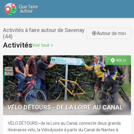
Que faire
autour
Activités à faire autour de Savenay
Autour de moi
gps_fixed
(44)
Activités
Voir tout
chevron_right
explore
936 m
VÉLO DÉTOURS - DE LA LOIRE AU CANAL
VÉLO DÉTOURS~de la Loire au Canal, connecte deux grands
itinéraires vélo, la Vélodyssée à partir du Canal de Nantes à