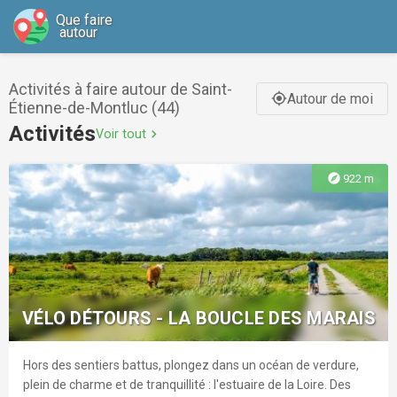
Que faire
autour
Activités à faire autour de Saint-
Autour de moi
gps_fixed
Étienne-de-Montluc (44)
Activités
Voir tout
chevron_right
explore
922 m
VÉLO DÉTOURS - LA BOUCLE DES MARAIS
Hors des sentiers battus, plongez dans un océan de verdure,
plein de charme et de tranquillité : l'estuaire de la Loire. Des