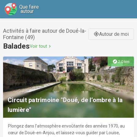
Que faire
autour
Activités à faire autour de Doué-la-
Autour de moi
gps_fixed
Fontaine (49)
Balades
Voir tout
chevron_right
explore
2.0 km
Circuit patrimoine "Doué, de l’ombre à la
lumière"
Plongez dans l’atmosphère envoûtante des années 1970, au
cœur de Doué-en-Anjou, et laissez-vous guider par Louise,