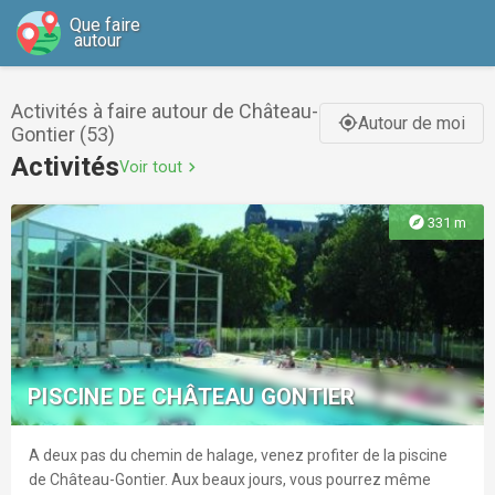
Que faire
autour
Activités à faire autour de Château-
Autour de moi
gps_fixed
Gontier (53)
Activités
Voir tout
chevron_right
explore
331 m
PISCINE DE CHÂTEAU GONTIER
A deux pas du chemin de halage, venez profiter de la piscine
de Château-Gontier. Aux beaux jours, vous pourrez même