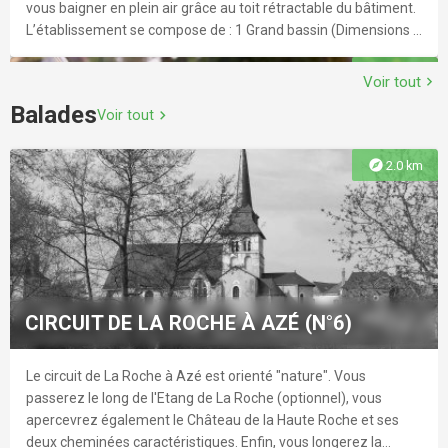
vous baigner en plein air grâce au toit rétractable du bâtiment.
L’établissement se compose de : 1 Grand bassin (Dimensions :
25x15m – Profondeur de 1,40m à 3,10m – 6 couloirs – 1
explore
365 m
plongeoir) 1 Petit bassin (Dimensions : 15x10m – Profondeur
Voir tout
chevron_right
de 0,55m à 1,30m – 1 toboggan) 1 Pataugeoire (Profondeur
Balades
Voir tout
chevron_right
de 0,16m à 0,40m) 1 Sauna/hammam et 1 Espace détente 1
Espace spectateur à l’étage
explore
2.0 km
MINI GOLF
Au bord de la rivière et auprès de la piscine, pour votre détente,
une partie de mini golf...
CIRCUIT DE LA ROCHE À AZÉ (N°6)
Le circuit de La Roche à Azé est orienté "nature". Vous
explore
481 m
passerez le long de l'Etang de La Roche (optionnel), vous
apercevrez également le Château de la Haute Roche et ses
deux cheminées caractéristiques. Enfin, vous longerez la