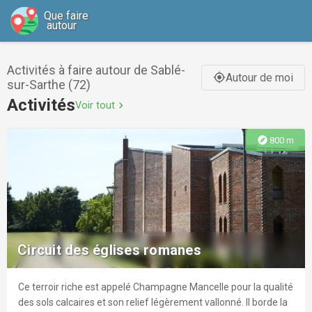
Que faire
autour
Activités à faire autour de Sablé-
Autour de moi
gps_fixed
sur-Sarthe (72)
Activités
Voir tout
chevron_right
explore
800 m
Circuit des églises romanes
Ce terroir riche est appelé Champagne Mancelle pour la qualité
des sols calcaires et son relief légèrement vallonné. Il borde la