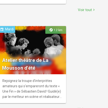
exiger que vous poussiez votre vélo.
certains des sentiers peuvent être
Point de départ du tour accessible en
difficilement praticables en fonction de
Voir tout
chevron_right
transports publics. Itinéraire importé
la météo
depuis Komoot.
Mardi
event
explore
1.2 km
Atelier théâtre de La
Mousson d'été
Rejoignez la troupe d’interprètes
amateurs qui s’empareront du texte «
Une Fin » de Sébastien David ! Guidé(e)
par le metteur en scène et réalisateur
sonore Lélio Plotton et l’autrice et
dramaturge Lola Molina, vous