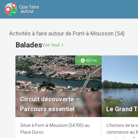
Que faire
autour
Activités à faire autour de Pont-à-Mousson (54)
Balades
Voir tout
chevron_right
explore
901 m
Circuit découverte –
Parcours essentiel
Le Grand 
Situé à Pont-à-Mousson (54700) au
L’histoire de la
Place Duroc.
commence au XIe