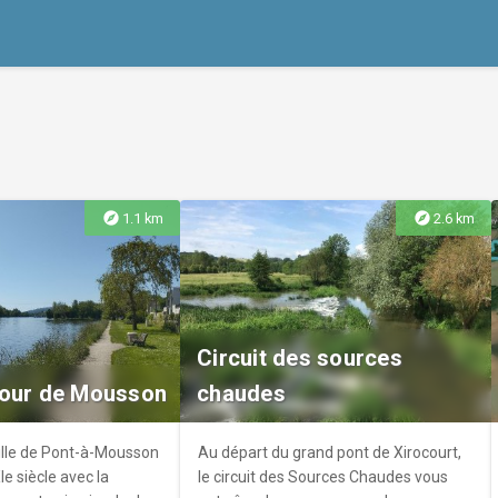
explore
explore
1.1 km
2.6 km
Circuit des sources
Tour de Mousson
chaudes
 ville de Pont-à-Mousson
Au départ du grand pont de Xirocourt,
 siècle avec la
le circuit des Sources Chaudes vous