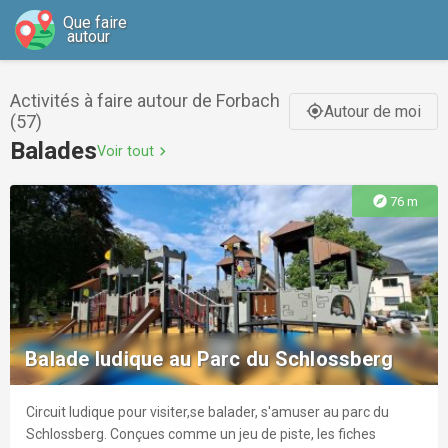
Que faire
autour
Activités à faire autour de Forbach
Autour de moi
gps_fixed
(57)
Balades
Voir tout
chevron_right
explore
76 m
Balade ludique au Parc du Schlossberg
Circuit ludique pour visiter,se balader, s'amuser au parc du
Schlossberg. Conçues comme un jeu de piste, les fiches