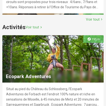
circuits sont proposées pour trois niveaux : 4/6ans ; 7/9ans et
+10ans. Réponses à retirer à l'Office de Tourisme du Pays de
Forbach. Le travail de chaque petit enquêteur sera
explore
1.5 km
récompensé sur présentation des bonnes réponses.
Voir tout
chevron_right
Activités
Voir tout
chevron_right
explore
195 m
Balade ludique à la Chapelle Saint-Croix
Circuit ludique pour visiter, se balader, s'amuser autour de la
Chapelle Sainte-Croix à Forbach. Conçues comme un jeu de
Ecopark Adventures
piste, les fiches circuits sont proposées pour trois niveaux :
4/6ans ; 7/9ans ; et + de 10ans. Réponses à retirer à l'Office de
Tourisme du Pays de Forbach. Le travail de chaque petit
Situé au pied du Château du Schlossberg, l’Ecopark
explore
2.9 km
enquêteur sera récompensé sur présentation des bonnes
Adventures de Forbach est l’endroit 100% nature et riche en
réponses.
sensations de Moselle, à 45 minutes de Metz et 20 minutes de
Sarreguemines et Saarbruck . Ecopark Adventures : 7 parcours