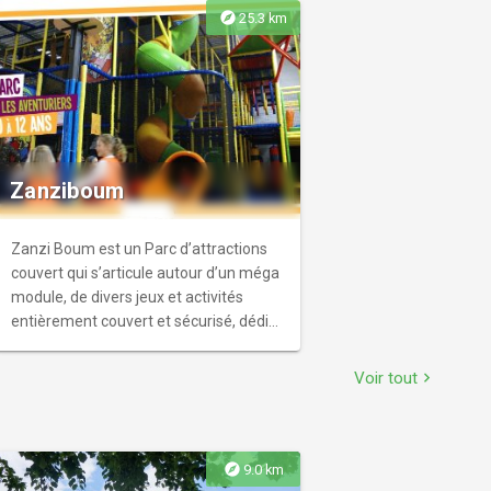
explore
25.3 km
Zanziboum
Zanzi Boum est un Parc d’attractions
couvert qui s’articule autour d’un méga
module, de divers jeux et activités
entièrement couvert et sécurisé, dédié
aux enfants de 0 à 12 ans,
accompagnés et sous la responsabilité
Voir tout
chevron_right
des parents. • Toboggans géants
tubulaires • Structures de jeux à étages
• Tour élastique • Terrain de foot en
hauteur • Pont d’équilibre • Piscines à
explore
9.0 km
balles • Tunnels • Jeux gonflables •