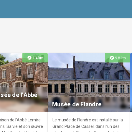
explore
explore
1.4 km
9.8 km
sée de l'Abbé
Musée de Flandre
ison de l'Abbé Lemire
Le musée de Flandre est installé sur la
 ans. Sa vie et son œuvre
Grand’Place de Cassel, dans l’un des