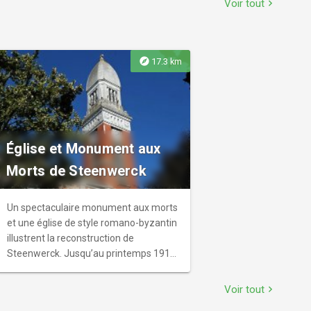
d'Aire-sur-la-Lys peut proposer des
Voir tout
chevron_right
visites thématiques du lieu.
explore
17.3 km
Église et Monument aux
Morts de Steenwerck
Un spectaculaire monument aux morts
et une église de style romano-byzantin
illustrent la reconstruction de
Steenwerck. Jusqu’au printemps 1918,
le village est défendu par l’armée
britannique, Australiens et Néo-
Voir tout
chevron_right
Zélandais notamment. Beaucoup