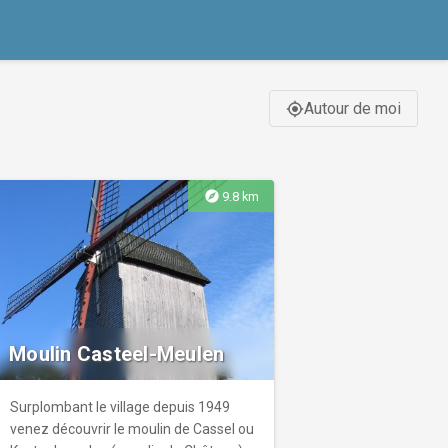
Autour de moi
gps_fixed
explore
9.8 km
Moulin Casteel-Meulen
Surplombant le village depuis 1949
venez découvrir le moulin de Cassel ou