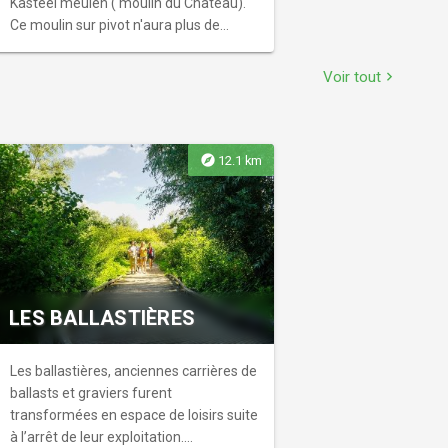
Kasteel meulen ( moulin du Château).
Ce moulin sur pivot n'aura plus de
secrets pour vous ! Vous découvrirez
au cours de la visite son histoire et son
Voir tout
chevron_right
mécanisme ancestral orné de ses ailes
au repos
explore
12.1 km
LES BALLASTIÈRES
Les ballastières, anciennes carrières de
ballasts et graviers furent
transformées en espace de loisirs suite
à l’arrêt de leur exploitation.