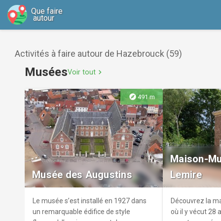
Que faire
autour
Activités à faire autour de Hazebrouck (59)
Musées
Voir tout
chevron_right
explore
491 m
Maison-Mu
Musée des Augustins
Lemire
Le musée s’est installé en 1927 dans
Découvrez la ma
un remarquable édifice de style
où il y vécut 28