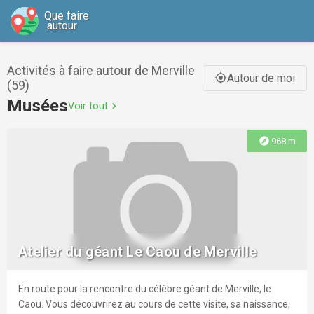
Que faire
autour
Activités à faire autour de Merville
Autour de moi
gps_fixed
(59)
Musées
Voir tout
chevron_right
explore
968 m
Atelier du géant Le Caou de Merville
En route pour la rencontre du célèbre géant de Merville, le
Caou. Vous découvrirez au cours de cette visite, sa naissance,