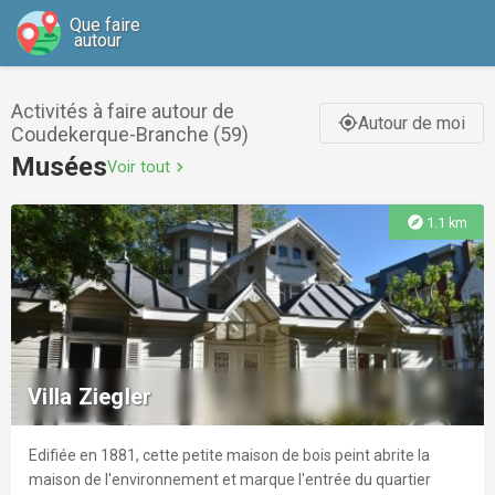
Que faire
autour
Activités à faire autour de
Autour de moi
gps_fixed
Coudekerque-Branche (59)
Musées
Voir tout
chevron_right
explore
1.1 km
Villa Ziegler
Edifiée en 1881, cette petite maison de bois peint abrite la
maison de l'environnement et marque l'entrée du quartier