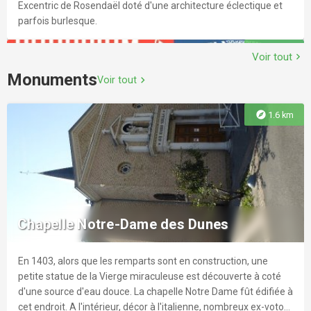
Excentric de Rosendaël doté d'une architecture éclectique et
parfois burlesque.
explore
1.6 km
Voir tout
chevron_right
Monuments
Voir tout
chevron_right
explore
1.6 km
L'Aquarium de Dunkerque
Les 20 bassins de l'Aquarium de Dunkerque vous présentent
poissons, coraux et autres tortues.
Chapelle Notre-Dame des Dunes
En 1403, alors que les remparts sont en construction, une
explore
1.7 km
petite statue de la Vierge miraculeuse est découverte à coté
d'une source d'eau douce. La chapelle Notre Dame fût édifiée à
cet endroit. A l'intérieur, décor à l'italienne, nombreux ex-voto