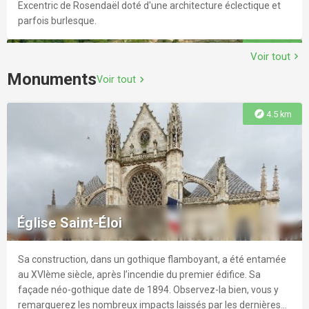
Excentric de Rosendaël doté d'une architecture éclectique et
parfois burlesque.
explore
4.1 km
Voir tout
chevron_right
Monuments
Voir tout
chevron_right
explore
4.5 km
Musérial - Fort des Dunes
600 m² d’expositions permanentesLa nouvelle scénographie
installée dans le bâtiment des troupes offre 6 salles
Église Saint-Éloi
d’immersion vidéo, des maquettes, des panneaux interactifs
qui retracent l’histoire du territoire de “Turenne à Dynamo”. 140
ans d’histoireAvec ses bâtiments cachés sous le sable, le Fort
Sa construction, dans un gothique flamboyant, a été entamée
explore
4.4 km
des dunes est un exemple remarquable de l’architecture
au XVIème siècle, après l’incendie du premier édifice. Sa
militaire imaginée par le général Séré de Rivières. Il a été
façade néo-gothique date de 1894. Observez-la bien, vous y
construit en 1878, en même temps que la batterie dite de
remarquerez les nombreux impacts laissés par les dernières