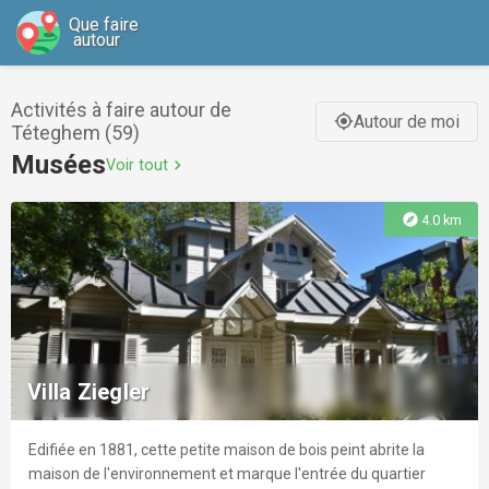
Que faire
autour
Activités à faire autour de
Autour de moi
gps_fixed
Téteghem (59)
Musées
Voir tout
chevron_right
explore
4.0 km
Villa Ziegler
Edifiée en 1881, cette petite maison de bois peint abrite la
maison de l'environnement et marque l'entrée du quartier