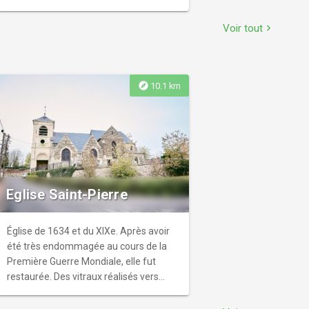
et d’autre de la rivière Divette. Vos pas
empruntent le tour du Noyonnais, puis
Voir tout
chevron_right
cheminent en forêt à travers le mont
Hubert. Après la balade, faites une
halte à l’abbaye d’Ourscamp (vestiges
du XIIe siècle), toute proche.
explore
10.1 km
Eglise Saint-Pierre
Église de 1634 et du XIXe. Après avoir
été très endommagée au cours de la
Première Guerre Mondiale, elle fut
restaurée. Des vitraux réalisés vers
1929 ou peu après, par la Société
Nouvelle Artistique de Paris, ornent le