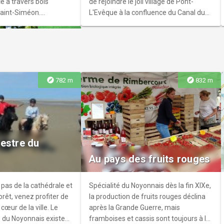
ce à travers bois
de rejoindre le joli village de Pont-
aint-Siméon.
L'Evêque à la confluence du Canal du
 m, ce mont fut le
Nord et du canal latéral à l'Oise. Il
explore
2.8 km
uses batailles,
poursuit ensuite sur les berges du
oût 1918. Rochers et
canal du Nord jusqu'à Frétoy-le-
t aussi la balade qui
Château
ère de forêt avant de
.
explore
explore
782 m
832 m
s sacrées
secteurs boisés, le
estre du
res Sacrées vous
Au pays des fruits rouges
 un monde légendaire
haque pierre qui
urs a son histoire et son
pas de la cathédrale et
Spécialité du Noyonnais dès la fin XIXe,
Talonne, la pierre
orêt, venez profiter de
la production de fruits rouges déclina
œur de la ville. Le
après la Grande Guerre, mais
 du Noyonnais existe
framboises et cassis sont toujours à la