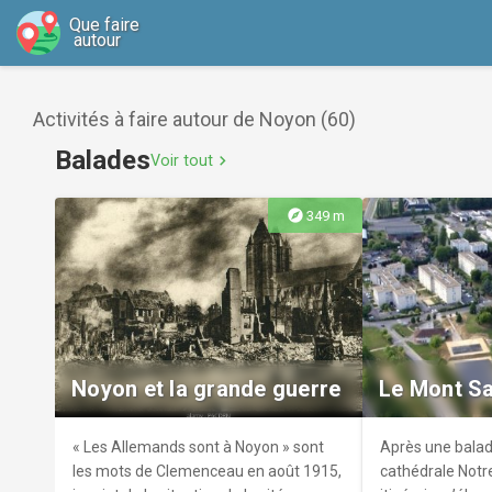
Que faire
autour
Activités à faire autour de Noyon (60)
Balades
Voir tout
chevron_right
explore
349 m
Noyon et la grande guerre
Le Mont S
« Les Allemands sont à Noyon » sont
Après une balad
les mots de Clemenceau en août 1915,
cathédrale Notr