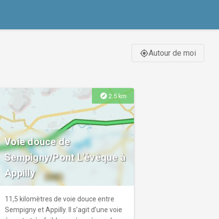
Autour de moi
gps_fixed
explore
2.5 km
Voie douce de
Sempigny/Pont L'évêque à
Appilly
11,5 kilomètres de voie douce entre
Sempigny et Appilly. Il s’agit d’une voie