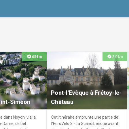
explore
explore
654 m
2.0 km
Pont-l'Evêque à Frétoy-le-
aint-Siméon
Château
e dans Noyon, via la
Cet itinéraire emprunte une partie de
e-Dame, ce bel
l'EuroVelo 3 - La Scandibérique avant