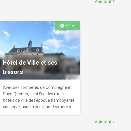
Voir tout
chevron_right
Chœur, le transept, et les bas-côtés.
L'entrée de l'église quant à elle, est
ornée sur ses deux côtés par des bas-
reliefs représentant des scènes
explore
290 m
christiques et évangéliques.
Hôtel de Ville et ses
trésors
Avec ses compères de Compiègne et
Saint Quentin, il est l'un des rares
hôtels de ville de l'époque flamboyante,
conservé jusqu'à nos jours. Derrière ses
façades gothiques de la fin du Moyen
Age, l'hôtel de ville abrite de multiples
Voir tout
chevron_right
trésors témoins de l'histoire de la ville.