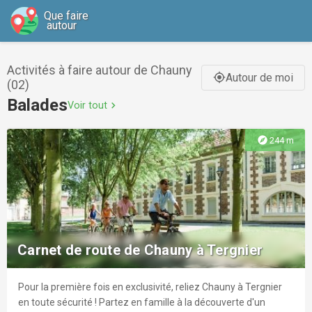
Que faire
autour
Activités à faire autour de Chauny
Autour de moi
gps_fixed
(02)
Balades
Voir tout
chevron_right
explore
244 m
Carnet de route de Chauny à Tergnier
Pour la première fois en exclusivité, reliez Chauny à Tergnier
en toute sécurité ! Partez en famille à la découverte d'un