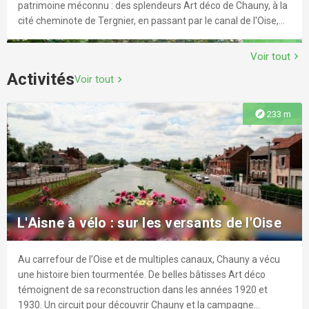
patrimoine méconnu : des splendeurs Art déco de Chauny, à la
cité cheminote de Tergnier, en passant par le canal de l'Oise,
nouvellement aménagé et sécurisé. Une belle balade d'une
explore
2.6 km
demi journée environ.
Voir tout
chevron_right
Activités
Voir tout
chevron_right
explore
233 m
Les Trois Fontaines
Sur les collines des versants de l’Oise, les vastes étendues
cultivées offrent une vue imprenable sur Chauny et la forêt de
L'Aisne à vélo : sur les versants de l'Oise
Saint-Gobain. Par beau temps, vous aurez peut-être la chance
d’apercevoir à l’horizon la silhouette massive des ruines du
château de Coucy.
Au carrefour de l’Oise et de multiples canaux, Chauny a vécu
explore
3.6 km
une histoire bien tourmentée. De belles bâtisses Art déco
témoignent de sa reconstruction dans les années 1920 et
1930. Un circuit pour découvrir Chauny et la campagne